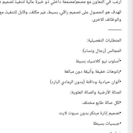
أرغب في التعاون مع مصمم/مصممة داخلي ذو خبرة عالية لتنفيذ تصميم داخلي و
الهدف هو الحصول على تصميم راقي، بسيط، غير مكلف، وقابل للتنفيذ، مع 
والوظائف الاخرى.
⸻
المتطلبات التفصيلية:
المجالس (رجال ونساء):
•أسلوب نيو كلاسيك بسيط
•بانوهات خفيفة وأنيقة دون مبالغة
•ألوان حيادية ودافئة (بدون الرمادي البارد)
الصالة الأرضية والصالة العلوية:
•لكل صالة طابع مختلف
•تصميم إنارة مبتكر بدون سبوت لايت
•جبسيات بسيطة