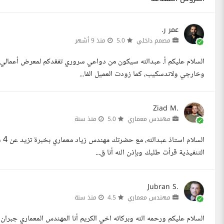
عمر ر.
مصمم داخلي
5.0
منذ 9 أشهر
السلام عليكم أ. عبدالله سيكون من دواعي سروري تفقدكم لمعرض أعمالي
وخارجي ولاندسكيب، كما زودت العميل الفا...
Ziad M.
مهندس معماري
5.0
منذ سنة
ال
التنفيذية قرأت طلبك وبإذن الله أنا ق...
Jubran S.
مهندس معماري
4.5
منذ سنة
السلام عليكم ورحمه الله وبركاته اخي الكريم أنا المهندس المعماري ج