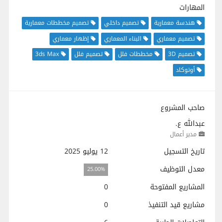
المهارات
هندسة معمارية
تصميم داخلي
تصميم مخططات معمارية
تصميم معماري
البناء المعماري
إظهار معماري
تصميم 3D
مخططات فلل
تصميم فلل
3ds Max
أوتوكاد
صاحب المشروع
عبدالله ع.
مدير أعمال
تاريخ التسجيل
12 يوليو 2025
معدل التوظيف
25.00%
المشاريع المفتوحة
0
مشاريع قيد التنفيذ
0