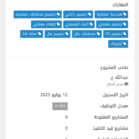
المهارات
هندسة معمارية
تصميم داخلي
تصميم مخططات معمارية
تصميم معماري
البناء المعماري
إظهار معماري
تصميم 3D
مخططات فلل
تصميم فلل
3ds Max
أوتوكاد
صاحب المشروع
عبدالله ع.
مدير أعمال
تاريخ التسجيل
12 يوليو 2025
معدل التوظيف
25.00%
المشاريع المفتوحة
0
مشاريع قيد التنفيذ
0