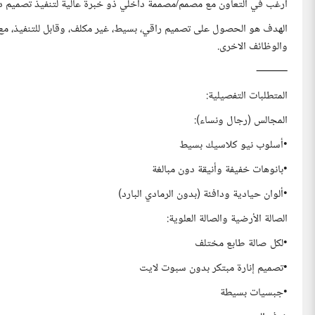
أرغب في التعاون مع مصمم/مصممة داخلي ذو خبرة عالية لتنفيذ تصميم داخلي و
الهدف هو الحصول على تصميم راقي، بسيط، غير مكلف، وقابل للتنفيذ، مع 
والوظائف الاخرى.
⸻
المتطلبات التفصيلية:
المجالس (رجال ونساء):
•أسلوب نيو كلاسيك بسيط
•بانوهات خفيفة وأنيقة دون مبالغة
•ألوان حيادية ودافئة (بدون الرمادي البارد)
الصالة الأرضية والصالة العلوية:
•لكل صالة طابع مختلف
•تصميم إنارة مبتكر بدون سبوت لايت
•جبسيات بسيطة