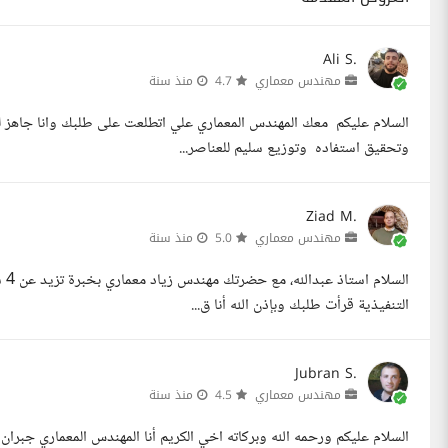
Ali S.
مهندس معماري
4.7
منذ سنة
السلام عليكم معك المهندس المعماري علي اتطلعت على طلبك وانا جاهز 
وتحقيق استفاده وتوزيع سليم للعناصر...
Ziad M.
مهندس معماري
5.0
منذ سنة
ال
التنفيذية قرأت طلبك وبإذن الله أنا ق...
Jubran S.
مهندس معماري
4.5
منذ سنة
السلام عليكم ورحمه الله وبركاته اخي الكريم أنا المهندس المعماري ج