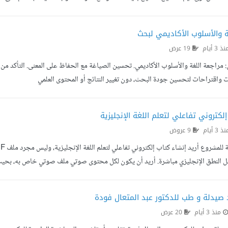
صواب حيث يلزم. والجدول ورقة واحدة، لكن المقصود التعليل لا التعبئة وأقدر العمل بساعتين إ...
ة والأسلوب الأكاديمي لبحث
 3 أيام
19 عرض
 واقتراحات لتحسين جودة البحث، دون تغيير النتائج أو المحتوى العلمي
لكتروني تفاعلي لتعلم اللغة الإنجليزية
 3 أيام
9 عروض
يل النطق الإنجليزي مباشرة. أريد أن يكون لكل محتوى صوتي ملف صوتي خاص به، بحيث
مي نفسه سأوفره لاحقا عن طريق مدرس لغة إنجليزية، لذلك المطلوب منك هو تنفيذ الجا
صيدلة و طب للدكتور عبد المتعال فودة
منذ 3 أيام
20 عرض