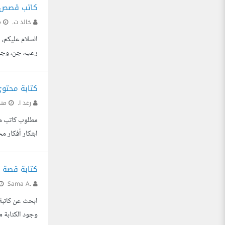
كاتب قصص و
خالد ت.
م
السلام عليكم
رعب، جن، وجرا
التوتر والغمو
كتابة محتو
رغد ا.
منذ
مطلوب كاتب مح
ابتكار أفكار م
موثقة مع روابط
كتابة قصة 
Sama A.
ابحث عن كاتبة
وجود الكتابة مع