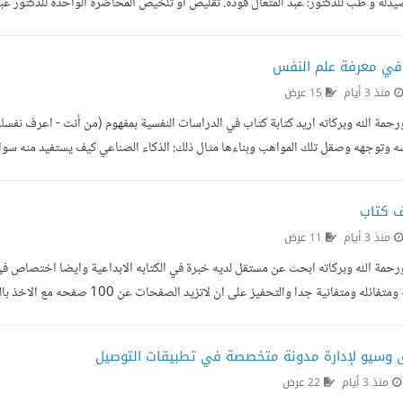
دلة و طب للدكتور: عبد المتعال فودة. تقليص أو تلخيص المحاضرة الواحدة للدكتور 
 في معرفة علم النفس
منذ 3 أيام
15 عرض
رحمة الله وبركاته اريد كتابة كتاب في الدراسات النفسية بمفهوم (من أنت - اعرف نف
ه وتوجهه وصقل تلك المواهب وبناءها مثال ذلك: الذكاء الصناعي كيف يستفيد منه س
 بالنسبة للامن السيبراني في ماهيته ومايجب على القارئ معرفته عنه وهل يهمه دخوله 
ف كتاب
منذ 3 أيام
11 عرض
ورحمة الله وبركاته ابحث عن مستقل لديه خبرة في الكتابه الابداعية وايضا اختصاص ف
بصورة ايجابية ومتفائله ومتفانية ج
قل بذاته بعيد عن الدراما فالحديث لمن لديه الخبره والدرايه واتمنى ايضا ان كانت لديك
 وسيو لإدارة مدونة متخصصة في تطبيقات التوصيل
منذ 3 أيام
22 عرض