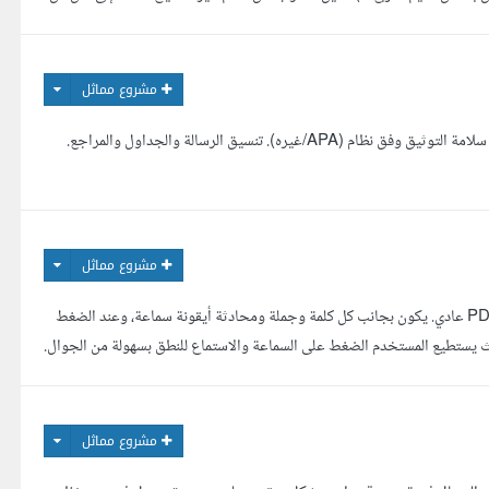
مشروع مماثل
المطلوب يشمل: مراجعة اللغة والأسلوب الأكاديمي. تحسين الصياغة مع الحفاظ على المعنى. التأكد من سلامة التوثيق وفق نظام (APA/غيره). تنسيق الرسالة والجداول والمراجع.
مشروع مماثل
الفكرة البرمجية للمشروع أريد إنشاء كتاب إلكتروني تفاعلي لتعلم اللغة الإنجليزية، وليس مجرد ملف PDF عادي. يكون بجانب كل كلمة وجملة ومحادثة أيقونة سماعة، وعند الضغط
 يستطيع المستخدم الضغط على السماعة والاستماع للنطق بسهولة من الجوال.
نب البرمجي والتقني فقط. المطلوب أن يكو...
مشروع مماثل