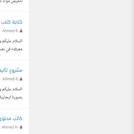
تلخيص مواد صي
كتابة كتاب
Ahmed R.
السلام عليكم و
معرفته في نفس
معرفه او فن او
مشروع تألي
Ahmed R.
السلام عليكم 
غيره ويكون مست
كاتب محتوى
Ahmed H.