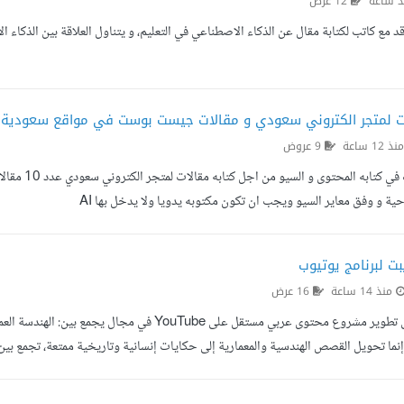
 ساعة
12 عرض
د مع كاتب لكتابة مقال عن الذكاء الاصطناعي في التعليم، و يتناول العلاقة بين الذكاء ال
ات لمتجر الكتروني سعودي و مقالات جيست بوست في مواقع سعودية
ذ 12 ساعة
9 عروض
احية و وفق معاير السيو ويجب ان تكون مكتوبه يدويا ولا يدخل بها AI
بت لبرنامج يوتيوب
منذ 14 ساعة
16 عرض
نعمل حاليا على تطوير مشروع محتوى عربي مستقل على
إنما تحويل القصص الهندسية والمعمارية إلى حكايات إنسانية وتاريخية ممتعة، تجمع بي
ف لإعداد عدد من الحلقات الأولية كنموذج تجريبي (Pilot)، عددها 10 حلقات بهدف تقييم جودة الكتابة ومدى ملاءمة...