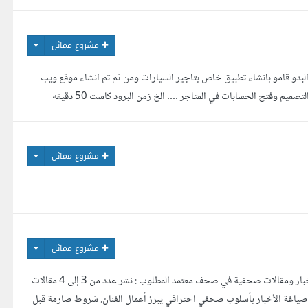
مشروع مماثل
بدو قامو بانشاء تطبيق خاص بتاجير السيارات ومن ثم تم انشاء موقع ويب
فتح الحسابات في المتاجر .... الخ زمن البرود كاست 50 دقيقه
مشروع مماثل
مشروع مماثل
السلام عليكم ورحمة الله وبركاته أبحث عن خبير علاقات عامة (PR) أو وسيط إعلامي متمكن لنشر أخبار ومقالات صحفية في صحف معتمد المطلوب : نشر عدد من 3 إلى 4 مقالات
صياغة الأخبار بأسلوب صحفي احترافي يبرز أعمال الفنان. شروط صارمة قبل