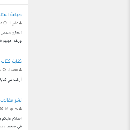
صياغة اسئل
علي ا.
من
احتاج شخص يعم
ورغم جهلهم في 
كتابة كتاب 
سعد ا.
من
أرغب في كتابة كتا
نشر مقالات
Mrqs A.
في صحف ومواقع