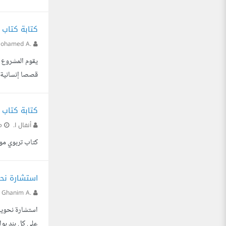
العمل، رجاء القراءة بعناية: 1. ممنوع منعا باتا إدراج كلمات مثل: (مادة إعلاني
كتابة كتاب
ohamed A.
يقوم المشروع ع
قصصا إنسانية 
كتابة كتاب 
أنفال ا.
من
كتاب تربوي موجود بصيغة pdf يحتاج اعادة تصميم وكتابة 
استشارة نحويّ
Ghanim A.