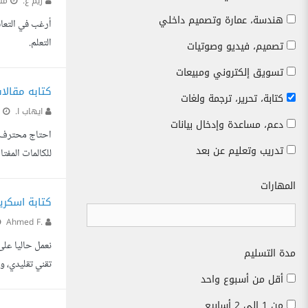
ريم ع.
منذ
هندسة، عمارة وتصميم داخلي
أرغب في التعاق
التعلم.
تصميم، فيديو وصوتيات
تسويق إلكتروني ومبيعات
كتابه مقال
كتابة، تحرير، ترجمة ولغات
ايهاب ا.
من
دعم، مساعدة وإدخال بيانات
تدريب وتعليم عن بعد
للكالمات المفت
المهارات
كتابة اسكري
Ahmed F.
مدة التسليم
تقني تقليدي، و
أقل من أسبوع واحد
حاليا عن كاتب محتوى محتر
من 1 إلى 2 أسابيع