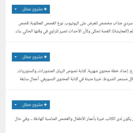
مشروع مماثل
ب سردي جذاب مخصص للعرض على اليوتيوب. نوع القصص المطلوبة: قصص
المعايشة): القصة تحكى وكأن الأحداث تصير للراوي في وقتها الحالي. بناء
عودية البسيطة والمفهومة للجميع (أسلوب سوالف وحماس). المط...
مشروع مماثل
 إعداد خطة محتوى شهرية. كتابة نصوص الريلز، المنشورات، والستوريات.
شكل مستمر. الشروط: خبرة مثبتة في كتابة المحتوى التسويقي. أعمال سابقة
لتواصل. القدرة على العمل طويل المدى. يرجى ...
مشروع مماثل
ون لدى الكاتب خبرة بأعمار الأطفال والقصص المناسبة الهادفة .. وفي حال