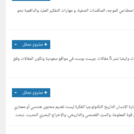
اصطناعي الموجه، المناقشات الصفية، و مهارات التفكير العليا، والدافعية نحو
مشروع مماثل
احتاج محترف في كتابه المحتوى و السيو من اجل كتابه مقالات لمتجر الكتروني سعودي عدد 10 مقالات وايضا نشر 5 مقالات جيست بوست في مواقع سعودية وتكون المقالات وفق
مشروع مماثل
 YouTube في مجال يجمع بين: الهندسة العمارة الإنسان التاريخ التكنولوجيا الفكرة ليست تقديم محتوى هندسي أو معماري
ن قوة المعلومة، والسرد القصصي والتاريخي، والإخراج البصري الحديث. نبحث