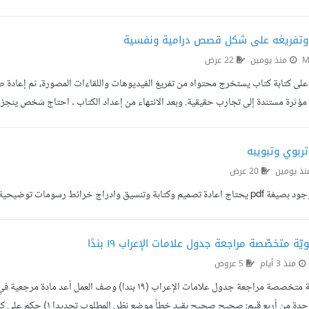
ة، إعلان مدفوع، Sponsored، Paid Content) في أسفل أو أعلى المق...
 وتفريغه على شكل قصص درامية ونفسية
M
منذ يومين
22 عرض
لى كتابة كتاب يستخرج محتواه من تفريغ الفيديوهات واللقاءات المصورة، ثم إعادة صي
مؤثرة مستندة إلى تجارب حقيقية. وبعد الانتهاء من إعداد الكتاب . احتاج شخص ينجز
تربوي وتبويبه
ذ يومين
20 عرض
وتنسيق وادراج خرائط رسومات توضيحية للمحتويات
ة متخصّصة مراجعة جدول علامات الإعراب ١٩ بندًا
منذ 3 أيام
5 عروض
استشارة نحوية متخصصة مراجعة جدول علامات الإعراب (١٩