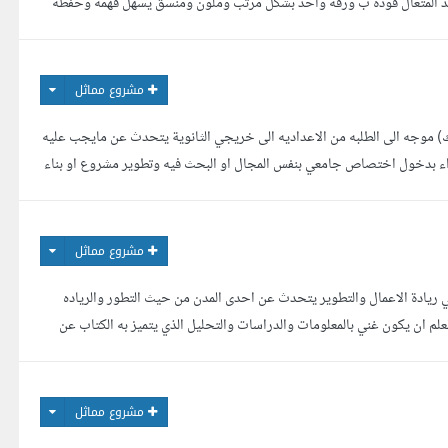
عبد المتعال فودة ب ورقه واحد بشكل مرتب وملون ومنسق يسهل فهمه وحفظه
مشروع مماثل
سك) موجه الى الطلبه من الاعداديه الى خريجي الثانوية يتحدث عن مايجب عليه
واء بدخول اختصاص جامعي بنفس المجال او البحث فيه وتطوير مشروع او بناء
كأختصاص دراسي وكذلك بالنسبة للعديد م...
مشروع مماثل
ي ريادة الاعمال والتطوير يتحدث عن احدى المدن من حيث التطور والرياده
دا والتحفيز على ان لاتزيد الصفحات عن 100 صفحه مع الاخذ بالعلم ان يكون غني بالمعلومات والدراسات والتحليل الذي يتميز به الكتاب عن
 اعمال ارفاقها لارى طريقتك بالكتاب...
مشروع مماثل