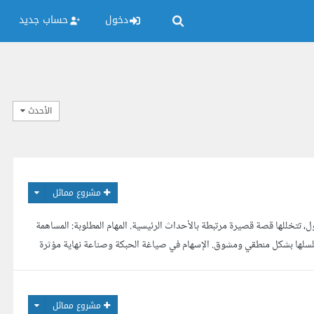
دخول
حساب جديد
الأحدث
مشروع مماثل
 تتخللها قصة قصيرة مرتبطة بالأحداث الرئيسية. المهام المطلوبة: المساهمة
لسلها بشكل منطقي ومشوق. الإسهام في صياغة الحبكة وصناعة نهاية مؤثرة
إملاء والنحو. ملاحظات: تفاصيل المش...
مشروع مماثل