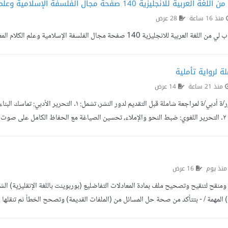
 للانجليزية 140 صفحة مجال الفلسفة الإسلامية وعلم الكلام المعاصر
منذ 16 ساعة
28 عرض
عربية للانجليزية 140 صفحة مجال الفلسفة الإسلامية وعلم الكلام المعاصر
ة لرواية تأملية
منذ 21 ساعة
14 عرض
أبحث عن محرر/ة أدبي/ة لمراجعة شاملة قبل التقديم
 التسليم النهائي. المطلوب في المتقدم/ة: خبرة سابقة موثقة في تحرير الروايات تحديد
نذ يوم
16 عرض
قح لتنقيح وتصحيح ملف بمادة المعادلات التفاضليع (بوربوينت باللغة الإنقليزية) الشرو
المهمة / - بتتأكد من صحة حل المسائل من (الملفات القديمة) وتصحح الخطأ ثم تنقلها 