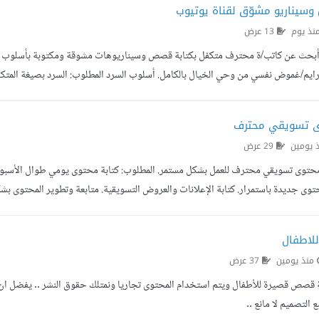
سيناريو مشوّق لقناة يوتيوب
نذ يوم
13 عرض
، أبحث عن كاتب/ة محترف متكفل بكتابة قصص وسيناريوهات مشوقة ومكتوبة بأسلو
يم/غموض نفسي من وحي الخيال بالكامل. أسلوب السرد المطلوب: السرد بصيغة المتكلم (
ض بشكل تدريجي مع وجود أحداث مفاجئة (فجعات) وحبكة متناسقة. اللهجة: العامية الس
ى تسويقي محترف
 يومين
29 عرض
توى تسويقي محترف للعمل بشكل مستمر. المطلوب: كتابة محتوى يومي طوال الأسبوع.
حتوى جديدة باستمرار. كتابة الإعلانات والعروض التسويقية. متابعة وتطوير المحتوى ب
. فهم قوي للتسويق بالمحتوى ومنصات التواصل الاجتماعي. الالتزام بالمواعيد وسرعة ا
للاطفال
منذ يومين
37 عرض
 قصص قصيرة للأطفال ويتم استخدام المحتوى تجاريا ونمتلك حقوق النشر .. يفضل ان يك
 التصميم لا مانع ..