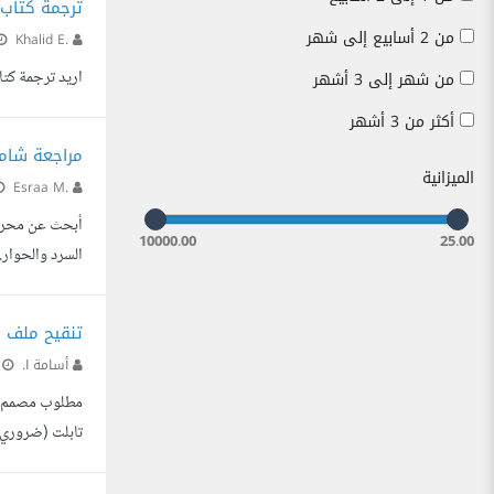
ترجمة كتاب من اللغة العربية
من 2 أسابيع إلى شهر
Khalid E.
اريد ترجمة كتاب لي من اللغة ال
من شهر إلى 3 أشهر
أكثر من 3 أشهر
مراجعة شامل
الميزانية
Esraa M.
10000.00
25.00
والمقترحات قبل
تنقيح ملف
أسامة ا.
م
مطلوب مصمم ومن
تابلت (ضروري) 
المطلوب)