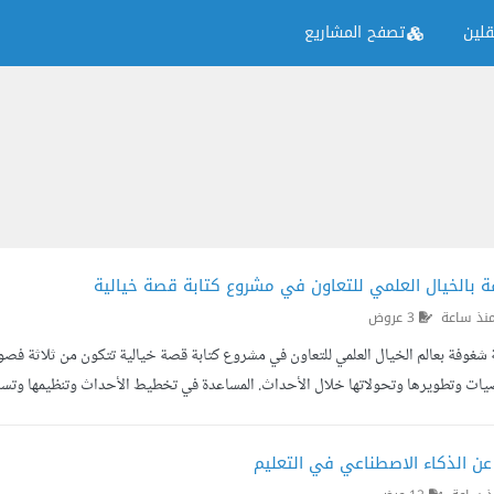
لين
تصفح المشاريع
 بالخيال العلمي للتعاون في مشروع كتابة قصة خيالية
نذ ساعة
3 عروض
شغوفة بعالم الخيال العلمي للتعاون في مشروع كتابة قصة خيالية تتكون من ثلاثة فصول،
يات وتطويرها وتحولاتها خلال الأحداث. المساعدة في تخطيط الأحداث وتنظيمها وتس
 روح إبداعية وحب للمغامرة والخيال العلمي. الالتزام باللغة العربية الفصحى وسلامة ال
عن الذكاء الاصطناعي في التعليم