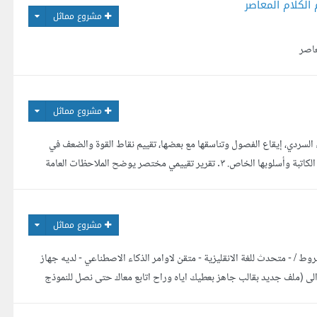
مشروع مماثل
مشروع مماثل
 لدور النشر، تشمل: ١. التحرير الأدبي: تماسك البناء السردي، إيقاع الفصول وتناسقها مع بعضها، تقييم نقاط القوة والضعف في
السرد والحوار. ٢. التحرير اللغوي: ضبط النحو والإملاء، تحسين الصياغة مع الحفاظ الكامل على صوت الكاتبة وأسلوبها الخاص. ٣. تقرير تقييمي مختصر يوضح الملاحظات العامة
ا (وليس تحرير عام) يفضل من له ...
مشروع مماثل
ط / - متحدث للغة الانقليزية - متقن لاوامر الذكاء الاصطناعي - لديه جهاز
الى (ملف جديد بقالب جاهز بعطيك اياه وراح اتابع معاك حتى نصل للنموذج