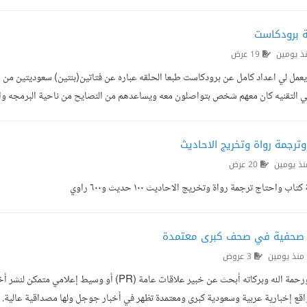
ة برودكاست
ذ يومين
19 عرض
ل لي اعداد كامل عن برودكاست طبعا الحلقه عباره عن فتاتين(بنتين) سعوديتين من ال
التقنيه كان معهم شخص بتواصلون معه ويساعدهم من النصايح من ناحية البرمجه والتصميم و
وترجمة رواة وتخريج الاحاديث
ذ يومين
20 عرض
ب واحتاج ترجمة رواة وتخريج الاحاديث ١٠٠ حديث و٦٠٠ راوي
 صحفية في صحف كبرى معتمدة
منذ يومين
3 عروض
 إخبارية عربية وسعودية كبرى ومعتمدة تظهر في أخبار جوجل ولها مصداقية عالية. 