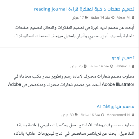
خبرة سابقة في هذا المجال.
تصميم صفحات داخلية لمفكرة قراءة reading journal
Abrar M.
منذ 14 ساعة
17 عرض
أبحث عن مصمم لديه خبرة في تصميم المفكرات والدفاتر، لتصميم صفحات
داخلية بأسلوب أنيق، عصري، وألوان باستيل مبهجة. الصفحات المطلوبة: 1.
صفحة تعريف وملكية المفكرة. 2. صفحة أهداف القراءة السنوية. 3. قائمة الكتب
المراد قراءتها (Wishlist). 4. قالب موحد لمراجعة الكتب (بيانات الكتاب، التقييم،
تصميم لوجو
الشخصيات، الملخص، الاقتباسات، أبرز الفوائد). 5. متتبع عدد الكتب المقروءة
Elshawi I.
منذ 14 ساعة
25 عرض
خلال السنة. 6. متتبع عادة القراءة اليومية (سنوي). 7. صفحات للاقتباسات
مطلوب مصمم شعارات محترف لإعادة رسم وتطوير شعار مكتب محاماة في
المفضلة. 8. صفحات تحديا...
Adobe Illustrator أبحث عن مصمم شعارات محترف ومتخصص في Adobe
Illustrator لإعادة تصميم وتطوير شعار مكتب محاماة فاخر، وتحويل التصميم
الحالي المرفق إلى شعار Vector احترافي أصلي وقابل للتعديل بالكامل. مهم جدا
مصمم فيديوهات AI
الصورة المرفقة حاليا مولدة بواسطة AI وليست ملفا أصليا بصيغة Illustrator،
Mohammed N.
منذ 16 ساعة
30 عرض
ولذلك المطلوب ليس مجرد تحويل الصورة إلى Vector بشكل آلي، وإنما إعادة
مطلوب مصمم فيديوهات AI لمنتج عسل ومكسرات طبيعي (علامة يمنية)
رسم الشعار هندسيا باحتراف مع الحفاظ على ال...
التفاصيل: أبحث عن فريلانسر متخصص في إنتاج فيديوهات إعلانية بالذكاء