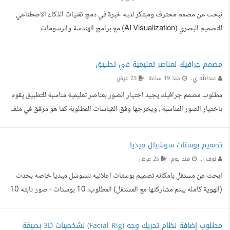
منتج 2 البحث وجمع الصور: استخدام Google Lens للبحث عن صور المنتج
نبحث عن مصمم محترف ومبتكر لديه خبرة في دمج تقنيات الذكاء الاصطناعي
بجودة عالية تحميل صور مختلفة لج...
للتصميم البصري (AI Visualization) مع برامج الهندسة والرسومات
(AutoCAD أو الـ 3D)، وذلك لإعداد مقترح تصور تشغيلي ومعماري لمشروع
استثماري سياحي داخل مجمع تاريخي/تراثي، بما يتطابق مع معايير ومتطلبات
مصمم جرافيك لعناصر تعليمية في تطبيق
الجهات الرسمية
عبدالله ي.
منذ 19 ساعة
23 عرض
مطلوب مصمم جرافيك يجيد اختيار الصور بعناصر تعليمية مناسبة للتطبيق يقوم
باختيار الصور المناسبة ، ويخرجها وفق القياسات المطلوبة كما هو مرفق في ملف
الاكسل في المرفقات . ١- التصميم يناسب الأعمار من ٦ إلى ١٠ . ٢- تصاميم
كارتونية . لا مانع من استخدام أدوات الذكاء الصناعي لكن يجب إخراج الصورة
تصميم بوستات سوشيال ميديا
بحسب القياس المطلوب . بعض الصور تكون بلا خلفية لذا يتم إخراج جميع الصور
نوف ا.
منذ يوم
25 عرض
بصيغة PNG . مرفق كذلك بعض الصور من التطبيق ، ويتم إخراج العناصر
ابحث عن مستقل بامكانه تصميم بوستات اعلانيه للسوشل ميديا خاصه بحدث
الموجودة في الشاشة كما هو ف...
(الهوية كامله بيتم مشاركتها مع المستقل) المطلوب: 10 بوستات - صور ثابته 10
بوستات متحركه مو فديو طويل، فقط بوست متحرك بسيط .. جميع البوستات
تكون نفسها باكثر من مقاس (انستقرام- تويتر- سناب-تيكوك) المحتوى جاهز نوع
مطلوب إضافة نظام تحريك وجه (Facial Rig) لشخصيات 3D بصيغة