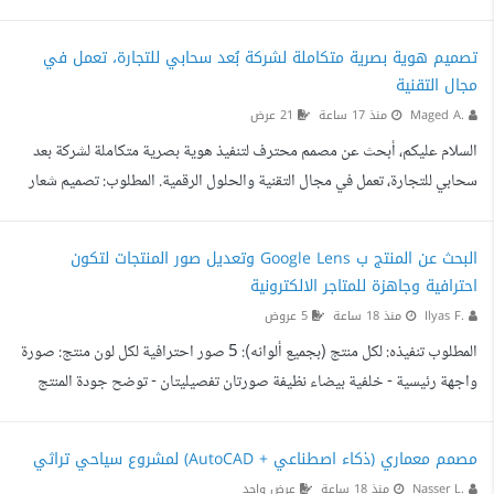
الاصطناعي لمنتج طبيعي (خليط عسل، مكسرات، حبة البركة، سمسم، زيت زيتون)
المطلوب: فيديو إعلاني قصير (15-30 ثانية) بجودة إنتاج عالية، بأسلوب قريب
تصميم هوية بصرية متكاملة لشركة بُعد سحابي للتجارة، تعمل في
من إعلانات العلامات العالمية للمكملات الغذائية (مثال مرجعي: إعلانات Ryze
مجال التقنية
Superfoods). استخدام أدوات AI لتوليد المشاهد (مثل Kling أو Runway)
Maged A.
منذ 17 ساعة
21 عرض
من صور المنتج التي سأوفرها. مونتاج احترا...
السلام عليكم، أبحث عن مصمم محترف لتنفيذ هوية بصرية متكاملة لشركة بعد
سحابي للتجارة، تعمل في مجال التقنية والحلول الرقمية. المطلوب: تصميم شعار
احترافي وفريد. هوية بصرية متكاملة (ألوان، خطوط، Pattern، أيقونات، بطاقة
أعمال، ورق رسمي، قوالب سوشيال ميديا، ودليل استخدام الهوية). تسليم الملفات
البحث عن المنتج ب Google Lens وتعديل صور المنتجات لتكون
بصيغ AI, SVG, EPS, PDF, PNG. أهم المتطلبات: لا أريد شعارا يعتمد على
احترافية وجاهزة للمتاجر الالكترونية
شكل السحابة التقليدي. أبحث عن تصميم عالمي بسيط (Minimal Modern)
Ilyas F.
منذ 18 ساعة
5 عروض
مستوحى من أسلوب هويات شركات مث...
المطلوب تنفيذه: لكل منتج (بجميع ألوانه): 5 صور احترافية لكل لون منتج: صورة
واجهة رئيسية - خلفية بيضاء نظيفة صورتان تفصيليتان - توضح جودة المنتج
وتفاصيله صورة استخدام - المنتج ملبوس/محمول صورة جانبية أو خلفية -
زاوية إضافية للمنتج خطوات العمل: 1 استلام المهام: الانضمام لجروب واتساب
مصمم معماري (ذكاء اصطناعي + AutoCAD) لمشروع سياحي تراثي
خاص استلام الصور الأصلية والتفاصيل المطلوبة معرفة الألوان المطلوبة لكل
Nasser L.
منذ 18 ساعة
عرض واحد