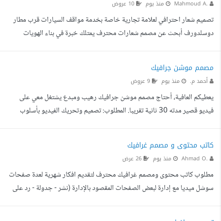
Mahmoud A.
منذ يوم
10 عروض
الإلكترونية. إرسال نماذج من الأ...
تصميم شعار احترافي لعلامة تجارية خاصة بخدمة مواقف السيارات قرب مطار
دوسلدورف أبحث عن مصمم شعارات محترف يمتلك خبرة في بناء الهويات
البصرية لتصميم شعار احترافي وفاخر لعلامتي التجارية DUS SkyPark. نبذة
عن المشروع: DUS SkyPark هي شركة تقدم خدمات مواقف السيارات بالقرب
مصمم موشن جرافيك
من مطار دوسلدورف (Dsseldorf Airport) في ألمانيا، مع خدمة نقل العملاء من
أحمد م.
منذ يوم
9 عروض
وإلى المطار بسرعة وأمان واحترافية. المطلوب: تصميم شعار احترافي وحديث
يعطيكم العافية، أحتاج مصمم موشن جرافيك رهيب ومبدع يشتغل معي على
(Minimal Luxury). أن يعكس الشعار الثقة، الأما...
فيديو قصير مدته 30 ثانية تقريبا. المطلوب: تصميم وتحريك الفيديو بأسلوب
إبداعي وجذاب (Motion Graphics). توفير تعليق صوتي (Voiceover)
احترافي ومناسب مع تحريك الموشن. إضافة المؤثرات الصوتية والخلفية
كاتب محتوى و مصمم غرافيك
المناسبة. تسليم الفيديو بجودة عالية MP4 مع الملفات المفتوحة. الشروط: ياليت
Ahmad O.
منذ يوم
26 عرض
ترسل لي معرض أعمالك (سابق شغلك في الموشن جرافيك) مع العرض. السرعة
مطلوب كاتب محتوى ومصمم غرافيك محترف لتقديم افكار شهرية لعدة صفحات
والالتزام بالوقت، مع مرونة بسيطة في التعديلات للوص...
سوشل ميديا مع إدارة لبعض الصفحات المقصود بالإدارة (نشر - جدولة - رد على
التعليقات ) بالنسبة للافكار الشهرية (خطة النشر) يجب أن تتضمن كل مما يلي 1-
فكرة التصميم 2-النص المطلوب على التصميم 3- نص المنشور قدم عرضك مقابل