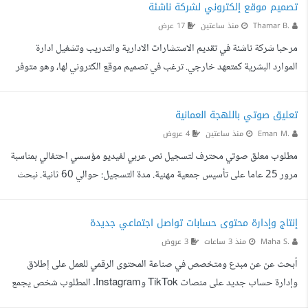
تصميم موقع إلكتروني لشركة ناشئة
تسليم نسخة مناسبة للنشر على السوشيال ميديا، بالإضافة إلى نسخة بجودة
Thamar B.
منذ ساعتين
17 عرض
عالية.
مرحبا شركة ناشئة في تقديم الاستشارات الادارية والتدريب وتشغيل ادارة
الموارد البشرية كمتعهد خارجي. ترغب في تصميم موقع الكتروني لها، وهو متوفر
حاليا الدومين والاستضافة على (squarespace.com)، وتصميم أولي حاليا من
القوالب المجانية وغير مرضي عنه تماما. المطلوب هو تصميم الموقع كواجهة
تعليق صوتي باللهجة العمانية
رئيسية احترافية ومهنية، وتتضمن: - الصفحة الرئيسية - الشركة: - - من نحن - -
Eman M.
منذ ساعتين
4 عروض
صفحة لبروفايلات قادة الشركة - - اتصل بنا - المنتجات - الخدمات - الموارد (أي
مطلوب معلق صوتي محترف لتسجيل نص عربي لفيديو مؤسسي احتفالي بمناسبة
المقالات ومركز المعر...
مرور 25 عاما على تأسيس جمعية مهنية. مدة التسجيل: حوالي 60 ثانية. نبحث
عن صوت يتميز بـ: - نبرة احترافية، واثقة ومؤثرة. - أسلوب مؤسسي راق مع
إحساس ملهم واحتفالي. - إلقاء عربي فصيح وواضح. - القدرة على الانتقال
إنتاج وإدارة محتوى حسابات تواصل اجتماعي جديدة
بسلاسة بين الطابع التاريخي في بداية النص والطابع الملهم والمستقبلي في
Maha S.
منذ 3 ساعات
3 عروض
الختام. - عدم المبالغة في الأداء الإذاعي أو الدرامي. نوع المشروع: Corporate /
أبحث عن عن مبدع ومتخصص في صناعة المحتوى الرقمي للعمل على إطلاق
Anniversary / Brand Film Voic...
وإدارة حساب جديد على منصات TikTok وInstagram. المطلوب شخص يجمع
بين الإبداع في صناعة المحتوى، والتصميم والمونتاج، واستخدام أدوات الذكاء