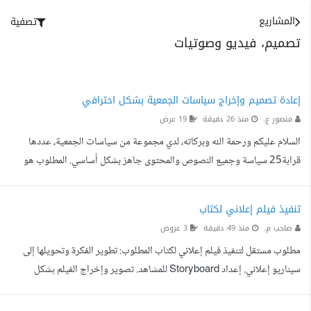
المشاريع
تصفية
تصميم، فيديو وصوتيات
إعادة تصميم وإخراج سياسات الجمعية بشكل احترافي
منصور ع.
منذ 26 دقيقة
19 عرض
السلام عليكم ورحمة الله وبركاته، لدي مجموعة من سياسات الجمعية، عددها
قرابة25 سياسة وجميع النصوص والمحتوى جاهز بشكل أساسي. المطلوب هو
إعادة تنسيق وإخراج المحتوى داخل القوالب الحالية بشكل احترافي ومميز، مع
الاهتمام بـ: ترتيب العناوين والفقرات بشكل واضح وأنيق. توحيد الهوية والتنسيق
تنفيذ فيلم إعلاني لكتاب
في جميع السياسات. تحسين توزيع النصوص والمساحات داخل الصفحات. إبراز
صاحب م.
منذ 49 دقيقة
3 عروض
العناوين الرئيسية والفرعية بطريقة احترافية. إضافة لمسات تصميمية بسيطة
مطلوب مستقل لتنفيذ فيلم إعلاني لكتاب المطلوب: تطوير الفكرة وتحويلها إلى
وراقية تناسب هوية الجمعية وطبيعة ...
سيناريو إعلاني. إعداد Storyboard للمشاهد. تصوير وإخراج الفيلم بشكل
احترافي. اختيار أماكن التصوير والممثلين حسب القصة. مونتاج وتصحيح ألوان
ومؤثرات صوتية. إضافة موسيقى مناسبة وأي تعليق صوتي إذا احتاجت الفكرة.