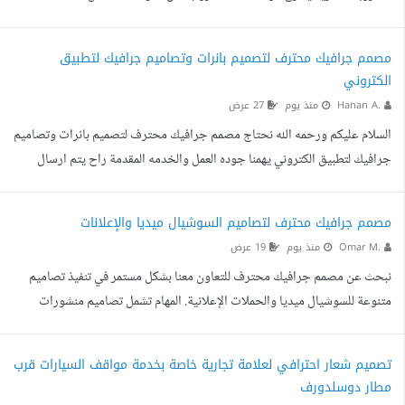
https://youtu.be/PiSxftDe... يتم تعديله لشرح ٨ مشروبات والانموذج الثاني
لبوكسات وجبات يشرح مواصفات البوكس مثل فكرة هذا المقطع
مصمم جرافيك محترف لتصميم بانرات وتصاميم جرافيك لتطبيق
https://youtu.be/0yORTon1... يتم تعديله لشرح ١٠ بوكسات
الكتروني
Hanan A.
منذ يوم
27 عرض
السلام عليكم ورحمه الله نحتاج مصمم جرافيك محترف لتصميم بانرات وتصاميم
جرافيك لتطبيق الكتروني يهمنا جوده العمل والخدمه المقدمة راح يتم ارسال
التفاصيل كامله بعد اختيار المستقل اقصى مبلغ يمكن دفعه هو 50 بحكم انه
العمل قليل جدا ولكم جزيل الشكر
مصمم جرافيك محترف لتصاميم السوشيال ميديا والإعلانات
Omar M.
منذ يوم
19 عرض
نبحث عن مصمم جرافيك محترف للتعاون معنا بشكل مستمر في تنفيذ تصاميم
متنوعة للسوشيال ميديا والحملات الإعلانية. المهام تشمل تصاميم منشورات
وإعلانات Meta، Stories، وتعديل التصاميم حسب الهوية البصرية لكل عميل.
المطلوب: مستوى قوي وحديث في التصميم. خبرة في تصاميم السوشيال ميديا
تصميم شعار احترافي لعلامة تجارية خاصة بخدمة مواقف السيارات قرب
والإعلانات. الالتزام بالمواعيد وسرعة تنفيذ التعديلات. القدرة على التعامل مع
مطار دوسلدورف
أكثر من هوية بصرية. يفضل وجود خبرة في مجالات العيادات، الشركات والمتاجر