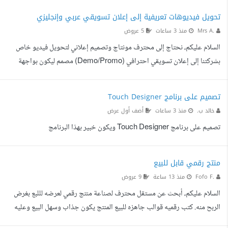
الاصطناعي، وفهم خوارزميات المنصات والترندات، وإدارة الحساب والتفاعل مع
تحويل فيديوهات تعريفية إلى إعلان تسويقي عربي وإنجليزي
الجمهور. طبيعة العمل الحساب قائم على شخصية رقمية محددة لها أسلوب خاص
Mrs A.
منذ 3 ساعات
5 عروض
في المحتوى والحديث والتفاعل مع الجمهور. شخصية المحتوى، والهوية البصرية،
السلام عليكم، نحتاج إلى محترف مونتاج وتصميم إعلاني لتحويل فيديو خاص
والهوية الصوتية معتمدة مسبقا، وسيتم مشار...
بشركتنا إلى إعلان تسويقي احترافي (Demo/Promo) مصمم ليكون بواجهة
الموقع الإلكتروني وللحملات الإعلانية. عدد الفيديوهات : ٢ المطلوب تنفيذه بدقة:
إعادة المونتاج كإعلان: تحويل الفيديو ليظهر كإعلان تجاري جذاب وتسويقي
تصميم على برنامج Touch Designer
(بإيقاع سريع وحماسي، مع إضافة مؤثرات بصرية وانتقالية تناسب الإعلانات).
خالد ب.
منذ 3 ساعات
أضف أول عرض
تحسين وصياغة النص: تعديل التعليق الصوتي أو النصوص الظاهرة لتكون أكثر
تصميم على برنامج Touch Designer ويكون خبير بهذا البرنامج
جاذبية تسويقية. نسخة إنجليزية: ...
منتج رقمي قابل للبيع
Fofo F.
منذ 13 ساعة
9 عروض
السلام عليكم، أبحث عن مستقل محترف لصناعة منتج رقمي لعرضه لللبع بغرض
الربح منه. كتب رقميه قوالب جاهزه للبيع المنتج يكون جذاب وسهل البيع وعليه
طلب كبير، مثل (كتيب، دورة تدريبية قصيرة، ملف PDF) يفضل أن يكون لديك