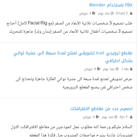
البوستات كل بوست لازم يتم تقديمه باللغتين المستقل اللي يقدم لازم يكون دقييق
FBX باستخدام Blender
جدا جدا جدا البوست العربي والإنجليزي مانبي العناصر تتغير اماكنها ولا مكان
Emad E.
منذ يوم
4 عروض
الشعارات (بقدم نماذج) ا...
طلب تصميم 3 شخصيات ثلاثية الأبعاد من الصفر (مع Facial Rig كامل) أحتاج
تصميم 3 شخصيات أطفال ثلاثية الأبعاد من الصفر (بنتان ولد) جاهزة للتحريك
في Blender. سأزودك بالتصاميم المرجعية لكل شخصية. الشخصيات ستستخدم
في مشاهد حوارية بلقطات قريبة، لذلك جودة تحريك الوجه هي الأهم. المتطلبات
مقطع ترويجي trail تشويقي لمنتج لمدة سبعة الى عشرة ثواني
الأساسية هذه شروط للتسليم وليست تفضيلات لدي تجربة سابقة مع شخصيات
بشكل احترافي
لم تلتزم بها ولم تصلح للتحريك. المجسم: الفم مغلق بشكل طبيعي في الوضع
طه ا.
منذ يوم
8 عروض
المحايد أهم نقطة، لأنه لا يمكن إظهار...
عرض تشويقي لمنتج لمدة سبعة الى عشرة ثواني الفكرة جاهزة وتحتاج الى
شخص احترافي لمن يصنع المقطع الترويجية
تصميم عدد من مقاطع الافترافكت
Ajn F.
منذ يوم
6 عروض
السلام عليكم ورحمة الله مطلوب عمل انموذجين من مقاطع الافترافكت الاول
لمشروبات غازية يشرح مواصفات المشروب مثل فكرة هذا المقطع