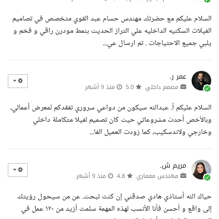
السلام عليكم مع حضرتك مهندس حسام عبد القوي متخصص في تصاميم
الفيلات السكنيه الداخليه علي التراز الحديث بنمط مودرن راقي و فخم و
يلبي جميع الاحتياجات . تم ارسال عي...
عمر ر.
مصمم داخلي
5.0
منذ 9 أشهر
السلام عليكم أ. عبدالله سيكون من دواعي سروري تفقدكم لمعرض أعمالي،
وبالأخص أحدث مشروعاتي حيث كان تصميم لفيلا متكاملة داخلي
وخارجي ولاندسكيب، كما زودت العميل الفا...
مريم ش.
مهندس معماري
4.8
منذ 9 أشهر
حياك الله أستاذي هادي صدقني إن كنت تبحث. عن من سيحول رؤيتك
إلى واقع و أحسن فأنا الأنسب لهذه المهمة سلمت أزيد من ١٢٠ عمل في