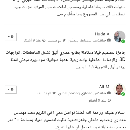
سنوات فالتصميماتالداخلية يسعدني اطلاعك على المرفق تفهمت جيدا
المطلوب في هذا المشروع وما سأقوم به...
Huda A.
مهندسة معمارية وديكور
لم يحسب
منذ 9 أشهر
جاهزة لتصميم فيلا متكاملة بطابع عصري أنيق تشمل المخططات، الواجهات
3D، والإضاءة الداخلية والخارجية. هدية مجانية: مود بورد مبدئي لقطة
ريندر أولى للتجربة قبل البدء...
Ali M.
مهندس معماري ومصمم داخلي
لم يحسب
منذ 9 أشهر
السلام عليكم ورحمة الله فضلا تواصل معي اخي الكريم معك مهندس
معماري وتصميم داخلي جاهز لتنفيذ طلبك لتصميم الفيلا بمساحة ٦٠٠ متر
بحسب متطلباتك وستحصل ان شاء الله ع...