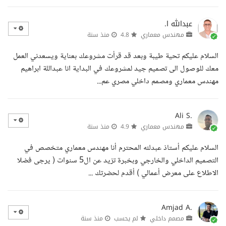
عبدالله ا.
مهندس معماري
4.8
منذ سنة
السلام عليكم تحية طيبة وبعد قد قرأت مشروعك بعناية ويسعدني العمل
معك للوصول الى تصميم جيد لمشروعك في البداية انا عبداللة ابراهيم
مهندس معماري ومصمم داخلي مصري عم...
Ali S.
مهندس معماري
4.9
منذ سنة
السلام عليكم أستاذ عبدلله المحترم أنا مهندس معماري متخصص في
التصميم الداخلي والخارجي وبخبرة تزيد عن ال5 سنوات ( يرجى فضلا
الاطلاع على معرض أعمالي ) أقدم لحضرتك ...
Amjad A.
مصمم داخلي
لم يحسب
منذ سنة