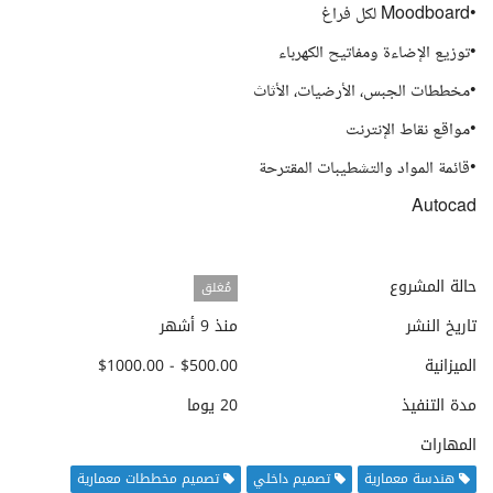
•Moodboard لكل فراغ
•توزيع الإضاءة ومفاتيح الكهرباء
•مخططات الجبس، الأرضيات، الأثاث
•مواقع نقاط الإنترنت
•قائمة المواد والتشطيبات المقترحة
Autocad
حالة المشروع
مُغلق
تاريخ النشر
منذ 9 أشهر
الميزانية
$500.00 - $1000.00
مدة التنفيذ
20 يوما
المهارات
هندسة معمارية
تصميم داخلي
تصميم مخططات معمارية