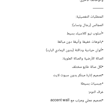
والوظائف الاخرى.
⸻
المتطلبات التفصيلية:
المجالس (رجال ونساء):
•أسلوب نيو كلاسيك بسيط
•بانوهات خفيفة وأنيقة دون مبالغة
•ألوان حيادية ودافئة (بدون الرمادي البارد)
الصالة الأرضية والصالة العلوية:
•لكل صالة طابع مختلف
•تصميم إنارة مبتكر بدون سبوت لايت
•جبسيات بسيطة
غرف النوم:
•تصميم عملي ومرتب مع accent wall