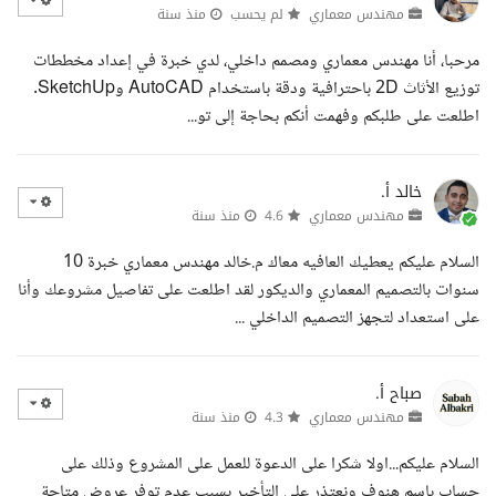
مهندس معماري
لم يحسب
منذ سنة
مرحبا، أنا مهندس معماري ومصمم داخلي، لدي خبرة في إعداد مخططات
توزيع الأثاث 2D باحترافية ودقة باستخدام AutoCAD وSketchUp.
اطلعت على طلبكم وفهمت أنكم بحاجة إلى تو...
خالد أ.
مهندس معماري
4.6
منذ سنة
السلام عليكم يعطيك العافيه معاك م.خالد مهندس معماري خبرة 10
سنوات بالتصميم المعماري والديكور لقد اطلعت على تفاصيل مشروعك وأنا
على استعداد لتجهز التصميم الداخلي ...
صباح أ.
مهندس معماري
4.3
منذ سنة
السلام عليكم...اولا شكرا على الدعوة للعمل على المشروع وذلك على
حساب باسم هنوف ونعتذر على التأخير بسبب عدم توفر عروض متاحة