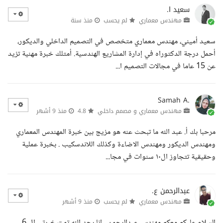
سعيد ا.
مهندس معماري
لم يحسب
منذ سنة
سعيد أميني، مهندس معماري متخصص في التصميم الداخلي والديكور،
أحمل درجة الدكتوراه في إدارة المشاريع الهندسية. أمتلك خبرة مهنية تزيد
عن 15 عاما في مجالات التصميم ا...
Samah A.
مهندس معماري و مصمم داخلي
4.8
منذ 9 أشهر
مرحبا بك أ. عبد الله ما تبحث عنه هو مزيج بين خبرة المهندس المعماري
ومهندس الديكور ومهندس الاضاءة وكذلك اللاندسكيب . بخبرة عملية
وحقيقية تتجاوز ال١٠ سنوات في مجا...
عبدالرحمن ع.
مهندس معماري
لم يحسب
منذ 9 أشهر
السلام عليكم معكم مهندس عبدالرحمن , انا بحد الله تمت خبرتي ال 6