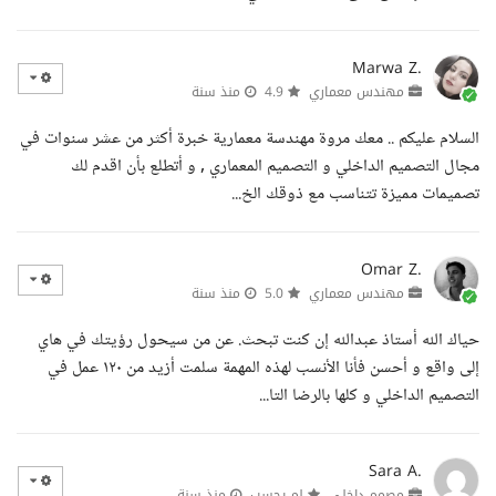
Marwa Z.
مهندس معماري
4.9
منذ سنة
السلام عليكم .. معك مروة مهندسة معمارية خبرة أكثر من عشر سنوات في
مجال التصميم الداخلي و التصميم المعماري , و أتطلع بأن اقدم لك
تصميمات مميزة تتناسب مع ذوقك الخ...
Omar Z.
مهندس معماري
5.0
منذ سنة
حياك الله أستاذ عبدالله إن كنت تبحث. عن من سيحول رؤيتك في هاي
إلى واقع و أحسن فأنا الأنسب لهذه المهمة سلمت أزيد من ١٢٠ عمل في
التصميم الداخلي و كلها بالرضا التا...
Sara A.
مصمم داخلي
لم يحسب
منذ سنة