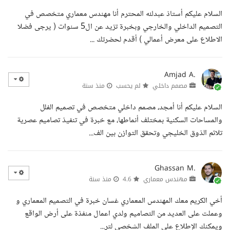
السلام عليكم أستاذ عبدلله المحترم أنا مهندس معماري متخصص في
التصميم الداخلي والخارجي وبخبرة تزيد عن ال5 سنوات ( يرجى فضلا
الاطلاع على معرض أعمالي ) أقدم لحضرتك ...
Amjad A.
مصمم داخلي
لم يحسب
منذ سنة
السلام عليكم أنا أمجد، مصمم داخلي متخصص في تصميم الفلل
والمساحات السكنية بمختلف أنماطها، مع خبرة في تنفيذ تصاميم عصرية
تلائم الذوق الخليجي وتحقق التوازن بين الف...
Ghassan M.
مهندس معماري
4.6
منذ سنة
أخي الكريم معك المهندس المعماري غسان خبرة في التصميم المعماري و
وعملت على العديد من التصاميم ولدي اعمال منفذة على أرض الواقع
ويمكنك الإطلاع على الملف الشخصي لتر...