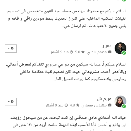
السلام عليكم مع حضرتك مهندس حسام عبد القوي متخصص في تصاميم
الفيلات السكنيه الداخليه علي التراز الحديث بنمط مودرن راقي و فخم و
يلبي جميع الاحتياجات . تم ارسال عي...
عمر ر.
مصمم داخلي
5.0
منذ 9 أشهر
السلام عليكم أ. عبدالله سيكون من دواعي سروري تفقدكم لمعرض أعمالي،
وبالأخص أحدث مشروعاتي حيث كان تصميم لفيلا متكاملة داخلي
وخارجي ولاندسكيب، كما زودت العميل الفا...
مريم ش.
مهندس معماري
4.8
منذ 9 أشهر
حياك الله أستاذي هادي صدقني إن كنت تبحث. عن من سيحول رؤيتك
إلى واقع و أحسن فأنا الأنسب لهذه المهمة سلمت أزيد من ١٢٠ عمل في