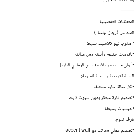
والوظائف الاخرى.
⸻
المتطلبات التفصيلية:
المجالس (رجال ونساء):
•أسلوب نيو كلاسيك بسيط
•بانوهات خفيفة وأنيقة دون مبالغة
•ألوان حيادية ودافئة (بدون الرمادي البارد)
الصالة الأرضية والصالة العلوية:
•لكل صالة طابع مختلف
•تصميم إنارة مبتكر بدون سبوت لايت
•جبسيات بسيطة
غرف النوم:
•تصميم عملي ومرتب مع accent wall