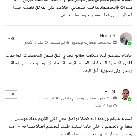
سنوات فالتصميماتالداخلية يسعدني اطلاعك على المرفق تفهمت جيدا
المطلوب في هذا المشروع وما سأقوم به...
Huda A.
مهندسة معمارية وديكور
لم يحسب
منذ 9 أشهر
جاهزة لتصميم فيلا متكاملة بطابع عصري أنيق تشمل المخططات، الواجهات
3D، والإضاءة الداخلية والخارجية. هدية مجانية: مود بورد مبدئي لقطة
ريندر أولى للتجربة قبل البدء...
Ali M.
مهندس معماري ومصمم داخلي
لم يحسب
منذ 9 أشهر
السلام عليكم ورحمة الله فضلا تواصل معي اخي الكريم معك مهندس
معماري وتصميم داخلي جاهز لتنفيذ طلبك لتصميم الفيلا بمساحة ٦٠٠ متر
بحسب متطلباتك وستحصل ان شاء الله ع...