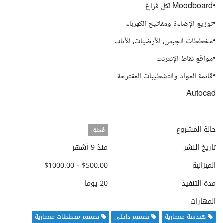
•Moodboard لكل فراغ
•توزيع الإضاءة ومفاتيح الكهرباء
•مخططات الجبس، الأرضيات، الأثاث
•مواقع نقاط الإنترنت
•قائمة المواد والتشطيبات المقترحة
Autocad
حالة المشروع
مُغلق
تاريخ النشر
منذ 9 أشهر
الميزانية
$500.00 - $1000.00
مدة التنفيذ
20 يوما
المهارات
هندسة معمارية
تصميم داخلي
تصميم مخططات معمارية