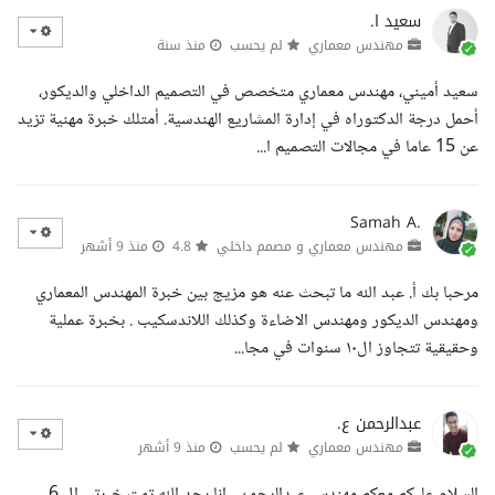
سعيد ا.
مهندس معماري
لم يحسب
منذ سنة
سعيد أميني، مهندس معماري متخصص في التصميم الداخلي والديكور،
أحمل درجة الدكتوراه في إدارة المشاريع الهندسية. أمتلك خبرة مهنية تزيد
عن 15 عاما في مجالات التصميم ا...
Samah A.
مهندس معماري و مصمم داخلي
4.8
منذ 9 أشهر
مرحبا بك أ. عبد الله ما تبحث عنه هو مزيج بين خبرة المهندس المعماري
ومهندس الديكور ومهندس الاضاءة وكذلك اللاندسكيب . بخبرة عملية
وحقيقية تتجاوز ال١٠ سنوات في مجا...
عبدالرحمن ع.
مهندس معماري
لم يحسب
منذ 9 أشهر
السلام عليكم معكم مهندس عبدالرحمن , انا بحد الله تمت خبرتي ال 6