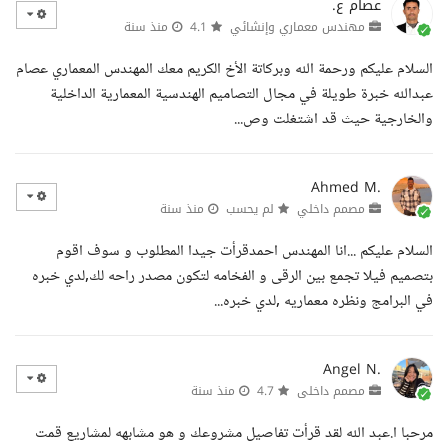
عصام ع.
مهندس معماري وإنشائي
4.1
منذ سنة
السلام عليكم ورحمة الله وبركاتة الأخ الكريم معك المهندس المعماري عصام
عبدالله خبرة طويلة في مجال التصاميم الهندسية المعمارية الداخلية
والخارجية حيث قد اشتغلت وص...
Ahmed M.
مصمم داخلي
لم يحسب
منذ سنة
السلام عليكم ...انا المهندس احمدقرأت جيدا المطلوب و سوف اقوم
بتصميم فيلا تجمع بين الرقى و الفخامه لتكون مصدر راحه لك,لدي خبره
في البرامج ونظره معماريه ,لدي خبره...
Angel N.
مصمم داخلى
4.7
منذ سنة
مرحبا ا.عبد الله لقد قرأت تفاصيل مشروعك و هو مشابهه لمشاريع قمت