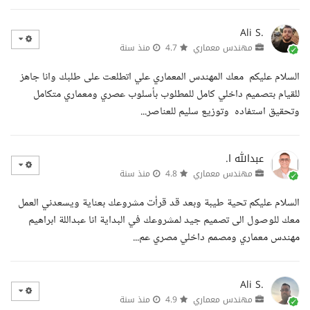
Ali S.
مهندس معماري
4.7
منذ سنة
السلام عليكم معك المهندس المعماري علي اتطلعت على طلبك وانا جاهز
للقيام بتصميم داخلي كامل للمطلوب بأسلوب عصري ومعماري متكامل
وتحقيق استفاده وتوزيع سليم للعناصر...
عبدالله ا.
مهندس معماري
4.8
منذ سنة
السلام عليكم تحية طيبة وبعد قد قرأت مشروعك بعناية ويسعدني العمل
معك للوصول الى تصميم جيد لمشروعك في البداية انا عبداللة ابراهيم
مهندس معماري ومصمم داخلي مصري عم...
Ali S.
مهندس معماري
4.9
منذ سنة