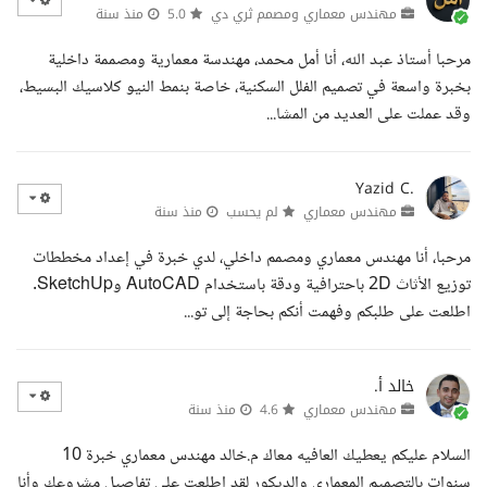
مهندس معماري ومصمم ثري دي
5.0
منذ سنة
مرحبا أستاذ عبد الله، أنا أمل محمد، مهندسة معمارية ومصممة داخلية
بخبرة واسعة في تصميم الفلل السكنية، خاصة بنمط النيو كلاسيك البسيط،
وقد عملت على العديد من المشا...
Yazid C.
مهندس معماري
لم يحسب
منذ سنة
مرحبا، أنا مهندس معماري ومصمم داخلي، لدي خبرة في إعداد مخططات
توزيع الأثاث 2D باحترافية ودقة باستخدام AutoCAD وSketchUp.
اطلعت على طلبكم وفهمت أنكم بحاجة إلى تو...
خالد أ.
مهندس معماري
4.6
منذ سنة
السلام عليكم يعطيك العافيه معاك م.خالد مهندس معماري خبرة 10
سنوات بالتصميم المعماري والديكور لقد اطلعت على تفاصيل مشروعك وأنا