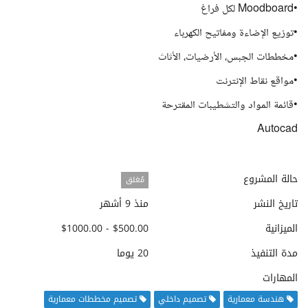
•Moodboard لكل فراغ
•توزيع الإضاءة ومفاتيح الكهرباء
•مخططات الجبس، الأرضيات، الأثاث
•مواقع نقاط الإنترنت
•قائمة المواد والتشطيبات المقترحة
Autocad
حالة المشروع
مُغلق
تاريخ النشر
منذ 9 أشهر
الميزانية
$500.00 - $1000.00
مدة التنفيذ
20 يوما
المهارات
هندسة معمارية
تصميم داخلي
تصميم مخططات معمارية