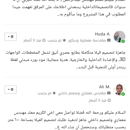
سنوات فالتصميماتالداخلية يسعدني اطلاعك على المرفق تفهمت جيدا
المطلوب في هذا المشروع وما سأقوم به...
Huda A.
مهندسة معمارية وديكور
لم يحسب
منذ 9 أشهر
جاهزة لتصميم فيلا متكاملة بطابع عصري أنيق تشمل المخططات، الواجهات
3D، والإضاءة الداخلية والخارجية. هدية مجانية: مود بورد مبدئي لقطة
ريندر أولى للتجربة قبل البدء...
Ali M.
مهندس معماري ومصمم داخلي
لم يحسب
منذ 9 أشهر
السلام عليكم ورحمة الله فضلا تواصل معي اخي الكريم معك مهندس
معماري وتصميم داخلي جاهز لتنفيذ طلبك لتصميم الفيلا بمساحة ٦٠٠ متر
بحسب متطلباتك وستحصل ان شاء الله ع...