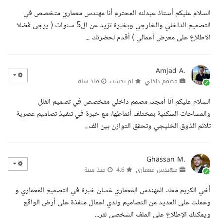
السلام عليكم أستاذ عبدلله المحترم أنا مهندس معماري متخصص في
التصميم الداخلي والخارجي وبخبرة تزيد عن ال5 سنوات ( يرجى فضلا
الاطلاع على معرض أعمالي ) أقدم لحضرتك ...
Amjad A.
مصمم داخلي
لم يحسب
منذ سنة
السلام عليكم أنا أمجد، مصمم داخلي متخصص في تصميم الفلل
والمساحات السكنية بمختلف أنماطها، مع خبرة في تنفيذ تصاميم عصرية
تلائم الذوق الخليجي وتحقق التوازن بين الف...
Ghassan M.
مهندس معماري
4.6
منذ سنة
أخي الكريم معك المهندس المعماري غسان خبرة في التصميم المعماري و
وعملت على العديد من التصاميم ولدي اعمال منفذة على أرض الواقع
ويمكنك الإطلاع على الملف الشخصي لتر...