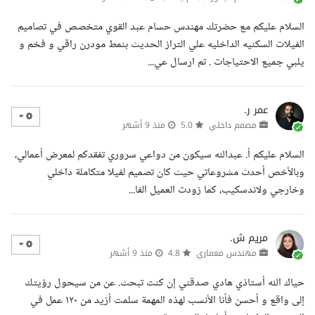
السلام عليكم مع حضرتك مهندس حسام عبد القوي متخصص في تصاميم
الفيلات السكنيه الداخليه علي التراز الحديث بنمط مودرن راقي و فخم و
يلبي جميع الاحتياجات . تم ارسال عي...
عمر ر.
مصمم داخلي
5.0
منذ 9 أشهر
السلام عليكم أ. عبدالله سيكون من دواعي سروري تفقدكم لمعرض أعمالي،
وبالأخص أحدث مشروعاتي حيث كان تصميم لفيلا متكاملة داخلي
وخارجي ولاندسكيب، كما زودت العميل الفا...
مريم ش.
مهندس معماري
4.8
منذ 9 أشهر
حياك الله أستاذي هادي صدقني إن كنت تبحث. عن من سيحول رؤيتك
إلى واقع و أحسن فأنا الأنسب لهذه المهمة سلمت أزيد من ١٢٠ عمل في