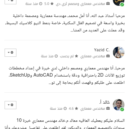
مهندس معماري ومصمم ثري دي
5.0
منذ سنة
مرحبا أستاذ عبد الله، أنا أمل محمد، مهندسة معمارية ومصممة داخلية
بخبرة واسعة في تصميم الفلل السكنية، خاصة بنمط النيو كلاسيك البسيط،
وقد عملت على العديد من المشا...
Yazid C.
مهندس معماري
لم يحسب
منذ سنة
مرحبا، أنا مهندس معماري ومصمم داخلي، لدي خبرة في إعداد مخططات
توزيع الأثاث 2D باحترافية ودقة باستخدام AutoCAD وSketchUp.
اطلعت على طلبكم وفهمت أنكم بحاجة إلى تو...
خالد أ.
مهندس معماري
4.6
منذ سنة
السلام عليكم يعطيك العافيه معاك م.خالد مهندس معماري خبرة 10
سنوات بالتصميم المعماري والديكور لقد اطلعت على تفاصيل مشروعك وأنا