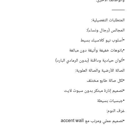
والوظائف الاخرى.
⸻
المتطلبات التفصيلية:
المجالس (رجال ونساء):
•أسلوب نيو كلاسيك بسيط
•بانوهات خفيفة وأنيقة دون مبالغة
•ألوان حيادية ودافئة (بدون الرمادي البارد)
الصالة الأرضية والصالة العلوية:
•لكل صالة طابع مختلف
•تصميم إنارة مبتكر بدون سبوت لايت
•جبسيات بسيطة
غرف النوم:
•تصميم عملي ومرتب مع accent wall