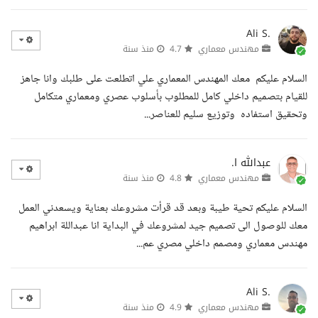
Ali S.
مهندس معماري
4.7
منذ سنة
السلام عليكم معك المهندس المعماري علي اتطلعت على طلبك وانا جاهز
للقيام بتصميم داخلي كامل للمطلوب بأسلوب عصري ومعماري متكامل
وتحقيق استفاده وتوزيع سليم للعناصر...
عبدالله ا.
مهندس معماري
4.8
منذ سنة
السلام عليكم تحية طيبة وبعد قد قرأت مشروعك بعناية ويسعدني العمل
معك للوصول الى تصميم جيد لمشروعك في البداية انا عبداللة ابراهيم
مهندس معماري ومصمم داخلي مصري عم...
Ali S.
مهندس معماري
4.9
منذ سنة