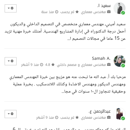
سعيد ا.
مهندس معماري
لم يحسب
منذ سنة
سعيد أميني، مهندس معماري متخصص في التصميم الداخلي والديكور،
أحمل درجة الدكتوراه في إدارة المشاريع الهندسية. أمتلك خبرة مهنية تزيد
عن 15 عاما في مجالات التصميم ا...
Samah A.
مهندس معماري و مصمم داخلي
4.8
منذ 9 أشهر
مرحبا بك أ. عبد الله ما تبحث عنه هو مزيج بين خبرة المهندس المعماري
ومهندس الديكور ومهندس الاضاءة وكذلك اللاندسكيب . بخبرة عملية
وحقيقية تتجاوز ال١٠ سنوات في مجا...
عبدالرحمن ع.
مهندس معماري
لم يحسب
منذ 9 أشهر
السلام عليكم معكم مهندس عبدالرحمن , انا بحد الله تمت خبرتي ال 6