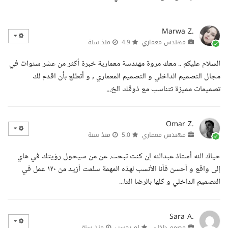
Marwa Z.
مهندس معماري
4.9
منذ سنة
السلام عليكم .. معك مروة مهندسة معمارية خبرة أكثر من عشر سنوات في
مجال التصميم الداخلي و التصميم المعماري , و أتطلع بأن اقدم لك
تصميمات مميزة تتناسب مع ذوقك الخ...
Omar Z.
مهندس معماري
5.0
منذ سنة
حياك الله أستاذ عبدالله إن كنت تبحث. عن من سيحول رؤيتك في هاي
إلى واقع و أحسن فأنا الأنسب لهذه المهمة سلمت أزيد من ١٢٠ عمل في
التصميم الداخلي و كلها بالرضا التا...
Sara A.
مصمم داخلي
لم يحسب
منذ سنة