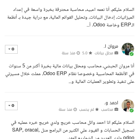
السلام عليكم، أنا نعمه اعبيد، محاسبة محترفة بخبرة واسعة في إعداد
الميزانيات، إدخال البيانات، وتحليل القوائم المالية، مع دراية جيدة بـ أنظمة
الـERP وخاصة Odoo. أ...
مروان ا.
محلل بيانات
5.0
منذ سنة
أنا مروان الحبشي، محاسب ومحلل بيانات مالية بخبرة أكثر من 5 سنوات
في الأنظمة المحاسبية وخصوصا نظام Odoo ERP، عملت خلال مسيرتي
على تنفيذ وتطوير العمليات المالية و...
احمد و.
محاسب
لم يحسب
منذ سنة
السلام عليكم انا احمد وائل محاسب خريج ولدي خريج خبره عمليه في
تسجيل الحسابات و القيود علي الكثير من البرامج مثل SAP, oracal,
odoo ولدي العديد من الشماريع المهني...