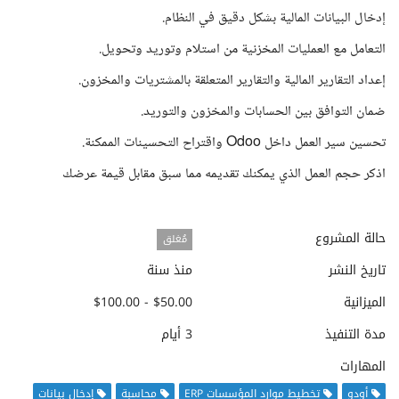
إدخال البيانات المالية بشكل دقيق في النظام.
التعامل مع العمليات المخزنية من استلام وتوريد وتحويل.
إعداد التقارير المالية والتقارير المتعلقة بالمشتريات والمخزون.
ضمان التوافق بين الحسابات والمخزون والتوريد.
تحسين سير العمل داخل Odoo واقتراح التحسينات الممكنة.
اذكر حجم العمل الذي يمكنك تقديمه مما سبق مقابل قيمة عرضك
حالة المشروع
مُغلق
تاريخ النشر
منذ سنة
الميزانية
$50.00 - $100.00
مدة التنفيذ
3 أيام
المهارات
أودو
تخطيط موارد المؤسسات ERP
محاسبة
إدخال بيانات