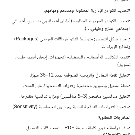
السعودية.
•تحديد الكوادر الإدارية المطلوبة وعددهم ومهامهم.
•تحديد الكوادر السريرية المطلوبة (أطباء، أخصائيون نفسيون، أخصائي
اجتماعي، علاج وظيفي…).
•إعداد هيكل التسعير: متوسط الفاتورة، باقات المرضى (Packages)
ونماذج الإيرادات.
•تقدير التكاليف الرأسمالية والتشغيلية (تجهيزات، إيجار، أنظمة طبية،
تسويق).
•تحليل نقطة التعادل والربحية المتوقعة لمدد 12–36 شهرًا.
•خطة تشغيل وتسويق مختصرة وقنوات الاستحواذ على العملاء.
•تحليل منافسين مختصر (3–5 منافسين) ومزايا تنافسية مقترحة.
•ملاحق: افتراضات النمذجة المالية وجداول الحساسية (Sensitivity).
المخرجات المطلوبة
•ملف دراسة جدوى كاملة بصيغة PDF + نسخة قابلة للتعديل