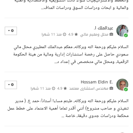
والخطط والاستراتيجيات سواء كانت التسويقية والاقتصادية والفنية
والمالية و ابحاث ودراسات السوق ودراسات المناف...
عبدالملك ا.
محلل ومقيم مالي
4.9
منذ 11 شهرا
السلام عليكم ورحمة الله وبركاته، معكم عبدالملك المطيري محلل مالي
سعودي حاصل على رخصة استشارات إدارية ومالية من هيئة الحكومة
الرقمية، ومحلل مالي متخصص في إعداد د...
Hossam Eldin E.
مهندس استشارى معتمد
4.9
منذ 11 شهرا
السلام عليكم ورحمة الله وبركاته، طبتم مساءا أستاذ/ حمد ع. ( مدير
تنفيذي و صاحب مشروع) أنني أقدر تماما أهمية الاعتماد على خطط عمل
محكمة ودراسات جدوى دقيقة، خاصة ...