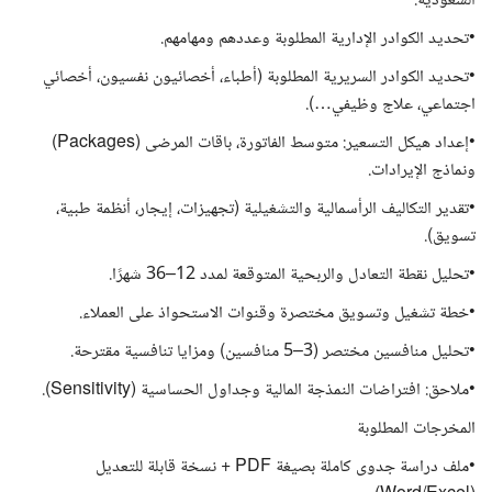
السعودية.
•تحديد الكوادر الإدارية المطلوبة وعددهم ومهامهم.
•تحديد الكوادر السريرية المطلوبة (أطباء، أخصائيون نفسيون، أخصائي
اجتماعي، علاج وظيفي…).
•إعداد هيكل التسعير: متوسط الفاتورة، باقات المرضى (Packages)
ونماذج الإيرادات.
•تقدير التكاليف الرأسمالية والتشغيلية (تجهيزات، إيجار، أنظمة طبية،
تسويق).
•تحليل نقطة التعادل والربحية المتوقعة لمدد 12–36 شهرًا.
•خطة تشغيل وتسويق مختصرة وقنوات الاستحواذ على العملاء.
•تحليل منافسين مختصر (3–5 منافسين) ومزايا تنافسية مقترحة.
•ملاحق: افتراضات النمذجة المالية وجداول الحساسية (Sensitivity).
المخرجات المطلوبة
•ملف دراسة جدوى كاملة بصيغة PDF + نسخة قابلة للتعديل