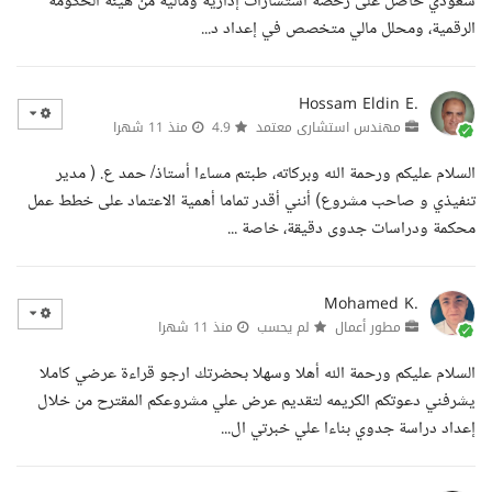
سعودي حاصل على رخصة استشارات إدارية ومالية من هيئة الحكومة
الرقمية، ومحلل مالي متخصص في إعداد د...
Hossam Eldin E.
مهندس استشارى معتمد
4.9
منذ 11 شهرا
السلام عليكم ورحمة الله وبركاته، طبتم مساءا أستاذ/ حمد ع. ( مدير
تنفيذي و صاحب مشروع) أنني أقدر تماما أهمية الاعتماد على خطط عمل
محكمة ودراسات جدوى دقيقة، خاصة ...
Mohamed K.
مطور أعمال
لم يحسب
منذ 11 شهرا
السلام عليكم ورحمة الله أهلا وسهلا بحضرتك ارجو قراءة عرضي كاملا
يشرفني دعوتكم الكريمه لتقديم عرض علي مشروعكم المقترح من خلال
إعداد دراسة جدوي بناءا علي خبرتي ال...