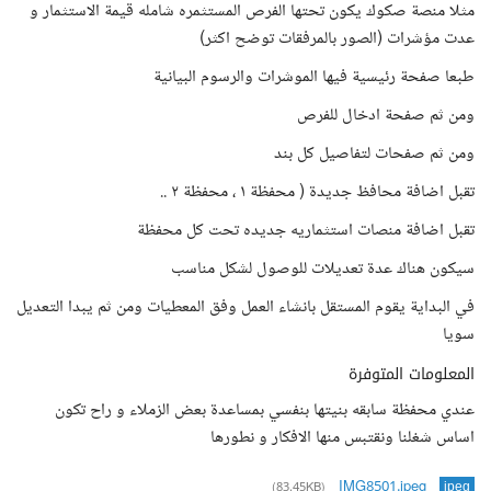
مثلا منصة صكوك يكون تحتها الفرص المستثمره شامله قيمة الاستثمار و
عدت مؤشرات (الصور بالمرفقات توضح اكثر)
طبعا صفحة رئيسية فيها الموشرات والرسوم البيانية
ومن ثم صفحة ادخال للفرص
ومن ثم صفحات لتفاصيل كل بند
تقبل اضافة محافظ جديدة ( محفظة ١ ، محفظة ٢ ..
تقبل اضافة منصات استثماريه جديده تحت كل محفظة
سيكون هناك عدة تعديلات للوصول لشكل مناسب
في البداية يقوم المستقل بانشاء العمل وفق المعطيات ومن ثم يبدا التعديل
سويا
المعلومات المتوفرة
عندي محفظة سابقه بنيتها بنفسي بمساعدة بعض الزملاء و راح تكون
اساس شغلنا ونقتبس منها الافكار و نطورها
IMG8501.jpeg
(83.45KB)
jpeg