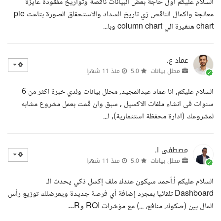
السلام عليكم اول حاجة بعض البيانات ناقصة وتواريخ مفقودة عايزة
معالجة واكمال الناقص زي تاريخ السداد والاستحقاق الصورة بتاعت pie
chart هنغيرة الي column chart وبا...
عماد ع.
محلل بيانات
5.0
منذ 11 شهرا
السلام عليكم, انا عماد عبدالمجيد, محلل بيانات ولدي خبرة اكثر من 6
سنوات فى انشاء ملفات الاكسيل , سبق وان قمت بعمل مشروع مشابه
لمشروعك (ادارة محفظة استثمارية), ا...
مصطفى ا.
محلل بيانات
5.0
منذ 11 شهرا
السلام عليكم أ.أحمد سيكون عندك ملف إكسل ذكي يحدث الـ
Dashboard تلقائيا بمجرد إضافة أي فرصة جديدة ويعرضلك توزيع رأس
المال بين (صكوك، منافع، ...) مع مؤشرات ROI وR...