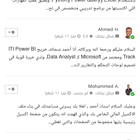
باستخدام Excel وPower Query وPython، وبطبق عمليا المهارات
اللي اكتسبتها من برنامج تدريبي متخصص في تح...
Ahmed H.
محلل بيانات
5.0
منذ 11 شهرا
السلام عليكم ورحمة الله وبركاته، أنا أحمد شحاته، خريج ITI Power BI
Track ومعتمد من Microsoft كـ Data Analyst، ولدي خبرة قوية في
تصميم لوحات التحكم والتقارير الت...
Mohammed A.
محلل بيانات
لم يحسب
منذ 11 شهرا
وعليك السلام استاذ أحمد , اهلا بك يسرني مساعدتك في بناء ملف
الاكسيل المالي الخاص بك والذي فهمت انه يتكون من صفحة اكسيل
رئيسية يليها مجموعة من الصفحات والتي تغطي...