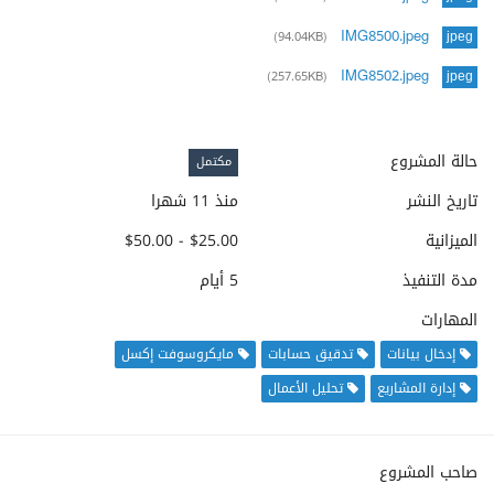
IMG8500.jpeg
(94.04KB)
jpeg
IMG8502.jpeg
(257.65KB)
jpeg
حالة المشروع
مكتمل
تاريخ النشر
منذ 11 شهرا
الميزانية
$25.00 - $50.00
مدة التنفيذ
5 أيام
المهارات
إدخال بيانات
تدقيق حسابات
مايكروسوفت إكسل
إدارة المشاريع
تحليل الأعمال
صاحب المشروع