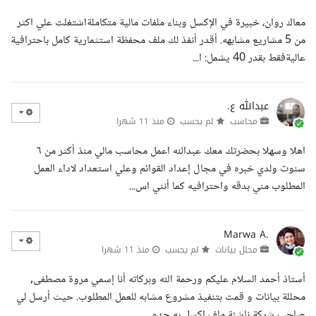
معاك روان، خبيرة في الإكسل وبناء ملفات مالية متكاملةاشتغلت علي اكثر
من 5 مشاريع مشابهه. أقدر أنفذ لك ملف محفظة استثمارية كامل باحترافية
عاليةفقط بقدر 40 يشمل: ا...
عبدالله ع.
محاسب
لم يحسب
منذ 11 شهرا
اهلا وسهلا بحضرتك معك عبدالله اعمل محاسب مالي منذ أكثر من ٦
سنوت ولدي خبره في مجال إعداد القوائم وعلي استعداد لاداء العمل
المطلوب مني بدقه واحترافيه كما أنني اس...
Marwa A.
محلل بيانات
لم يحسب
منذ 11 شهرا
أستاذ أحمد السلام عليكم ورحمة الله وبركاته أنا إسمي مروة مصطفى,
محللة بيانات و قمت بتنفيذ مشروع مشابه للعمل المطلوب. حيث أرسل لي
صاحب شركة ناشئة ملف إكسل به جدو...