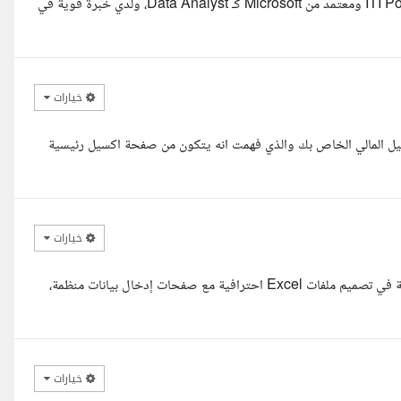
السلام عليكم ورحمة الله وبركاته، أنا أحمد شحاته، خريج ITI Power BI Track ومعتمد من Microsoft كـ Data Analyst، ولدي خبرة قوية في
خيارات
سيل المالي الخاص بك والذي فهمت انه يتكون من صفحة اكسيل رئيسية
خيارات
مرحبا، اطلعت على تفاصيل طلبك وفهمت المطلوب بدقة. لدي خبرة واسعة في تصميم ملفات Excel احترافية مع صفحات إدخال بيانات منظمة،
خيارات