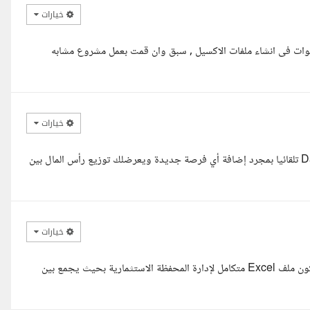
خيارات
عليكم, انا عماد عبدالمجيد, محلل بيانات ولدي خبرة اكثر من 6 سنوات فى انشاء ملفات الاكسيل , سبق وان قمت بعمل مشروع مشابه
خيارات
السلام عليكم أ.أحمد سيكون عندك ملف إكسل ذكي يحدث الـ Dashboard تلقائيا بمجرد إضافة أي فرصة جديدة ويعرضلك توزيع رأس المال بين
خيارات
السلام عليكم , يمكنني مساعدتك في التعديل علي ملف الاكسيل لديك ليكون ملف Excel متكامل لإدارة المحفظة الاستثمارية بحيث يجمع بين