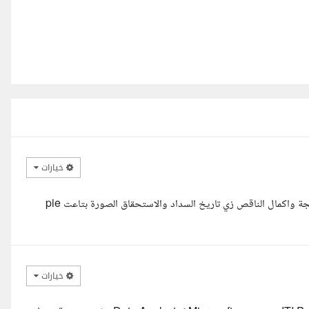
خيارات
السلام عليكم اول حاجة بعض البيانات ناقصة وتواريخ مفقودة عايزة معالجة واكمال الناقص زي تاريخ السداد والاستحقاق الصورة بتاعت pie
خيارات