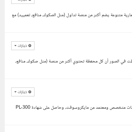
 ملف Excel ديناميكي لمحفظة استثمارية متنوعة يضم أكثر من منصة تداول (مثل الصكوك، منافع، تعمييد) مع
خيارات
احظت في الصور أن كل محفظة تحتوي أكثر من منصة (مثل صكوك، منافع،
خيارات
اهلا بك استاذ احمد، اتمني تكون بحال جيد، معك شادي قمحي، محلل بيانات متخصص ومعتمد من مايكروسوفت، وحاصل على شهادة PL-300