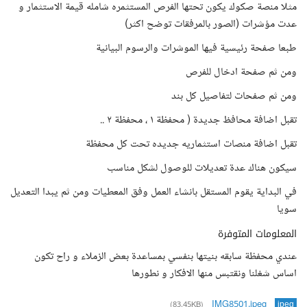
مثلا منصة صكوك يكون تحتها الفرص المستثمره شامله قيمة الاستثمار و
عدت مؤشرات (الصور بالمرفقات توضح اكثر)
طبعا صفحة رئيسية فيها الموشرات والرسوم البيانية
ومن ثم صفحة ادخال للفرص
ومن ثم صفحات لتفاصيل كل بند
تقبل اضافة محافظ جديدة ( محفظة ١ ، محفظة ٢ ..
تقبل اضافة منصات استثماريه جديده تحت كل محفظة
سيكون هناك عدة تعديلات للوصول لشكل مناسب
في البداية يقوم المستقل بانشاء العمل وفق المعطيات ومن ثم يبدا التعديل
سويا
المعلومات المتوفرة
عندي محفظة سابقه بنيتها بنفسي بمساعدة بعض الزملاء و راح تكون
اساس شغلنا ونقتبس منها الافكار و نطورها
IMG8501.jpeg
(83.45KB)
jpeg