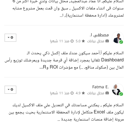
السلام عليكم, انا عماد عبدالمجيد, محلل بيانات ولدي خبرة اكثر من 6
سنوات فى انشاء ملفات الاكسيل , سبق وان قمت بعمل مشروع مشابه
لمشروعك (ادارة محفظة استثمارية), ا...
مصطفى ا.
محلل بيانات
5.0
منذ 11 شهرا
السلام عليكم أ.أحمد سيكون عندك ملف إكسل ذكي يحدث الـ
Dashboard تلقائيا بمجرد إضافة أي فرصة جديدة ويعرضلك توزيع رأس
المال بين (صكوك، منافع، ...) مع مؤشرات ROI وR...
Fatma E.
محلل بيانات
4.9
منذ 11 شهرا
السلام عليكم , يمكنني مساعدتك في التعديل علي ملف الاكسيل لديك
ليكون ملف Excel متكامل لإدارة المحفظة الاستثمارية بحيث يجمع بين
مرونة إضافة منصات استثمارية جديدة ...