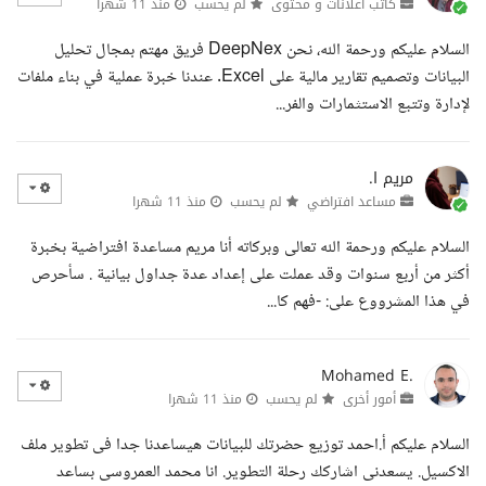
كاتب اعلانات و محتوى
لم يحسب
منذ 11 شهرا
السلام عليكم ورحمة الله، نحن DeepNex فريق مهتم بمجال تحليل
البيانات وتصميم تقارير مالية على Excel. عندنا خبرة عملية في بناء ملفات
لإدارة وتتبع الاستثمارات والفر...
مريم ا.
مساعد افتراضي
لم يحسب
منذ 11 شهرا
السلام عليكم ورحمة الله تعالى وبركاته أنا مريم مساعدة افتراضية بخبرة
أكثر من أربع سنوات وقد عملت على إعداد عدة جداول بيانية . سأحرص
في هذا المشرووع على: -فهم كا...
Mohamed E.
أمور أخرى
لم يحسب
منذ 11 شهرا
السلام عليكم أ.احمد توزيع حضرتك للبيانات هيساعدنا جدا فى تطوير ملف
الاكسيل. يسعدنى اشاركك رحلة التطوير. انا محمد العمروسى بساعد