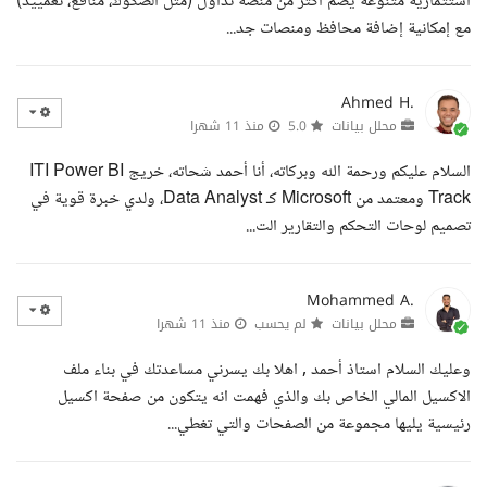
استثمارية متنوعة يضم أكثر من منصة تداول (مثل الصكوك، منافع، تعمييد)
مع إمكانية إضافة محافظ ومنصات جد...
Ahmed H.
محلل بيانات
5.0
منذ 11 شهرا
السلام عليكم ورحمة الله وبركاته، أنا أحمد شحاته، خريج ITI Power BI
Track ومعتمد من Microsoft كـ Data Analyst، ولدي خبرة قوية في
تصميم لوحات التحكم والتقارير الت...
Mohammed A.
محلل بيانات
لم يحسب
منذ 11 شهرا
وعليك السلام استاذ أحمد , اهلا بك يسرني مساعدتك في بناء ملف
الاكسيل المالي الخاص بك والذي فهمت انه يتكون من صفحة اكسيل
رئيسية يليها مجموعة من الصفحات والتي تغطي...