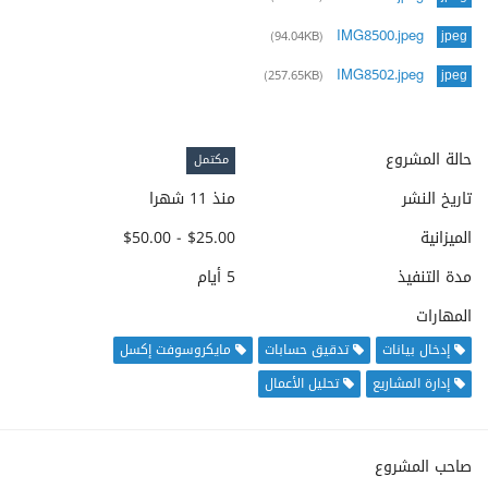
IMG8500.jpeg
(94.04KB)
jpeg
IMG8502.jpeg
(257.65KB)
jpeg
حالة المشروع
مكتمل
تاريخ النشر
منذ 11 شهرا
الميزانية
$25.00 - $50.00
مدة التنفيذ
5 أيام
المهارات
إدخال بيانات
تدقيق حسابات
مايكروسوفت إكسل
إدارة المشاريع
تحليل الأعمال
صاحب المشروع