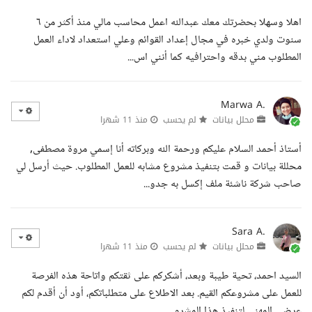
اهلا وسهلا بحضرتك معك عبدالله اعمل محاسب مالي منذ أكثر من ٦
سنوت ولدي خبره في مجال إعداد القوائم وعلي استعداد لاداء العمل
المطلوب مني بدقه واحترافيه كما أنني اس...
Marwa A.
محلل بيانات
لم يحسب
منذ 11 شهرا
أستاذ أحمد السلام عليكم ورحمة الله وبركاته أنا إسمي مروة مصطفى,
محللة بيانات و قمت بتنفيذ مشروع مشابه للعمل المطلوب. حيث أرسل لي
صاحب شركة ناشئة ملف إكسل به جدو...
Sara A.
محلل بيانات
لم يحسب
منذ 11 شهرا
السيد احمد، تحية طيبة وبعد، أشكركم على ثقتكم واتاحة هذه الفرصة
للعمل على مشروعكم القيم. بعد الاطلاع على متطلباتكم، أود أن أقدم لكم
عرضي المهني لتنفيذ هذا المشرو...