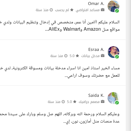
Omar A.
مساعد افتراضي
لم يحسب
منذ سنة
مواقع مثل Amazon وWalmart وAliEx...
Esraa A.
مدخل بيانات
5.0
منذ سنة
مساء الخير استاذ امين انا اسراء مدخلة بيانات ومسوقة الكترونية، لدي خ
للعمل مع حضرتك وسوف اراعي...
Saida K.
مصمم جرافيك
5.0
منذ سنة
وعليكم السلام ورحمة الله وبركاته، اللهم صل وسلم وبارك على سيدنا محم
عدة منصات مثل أمازون، نون، إي...