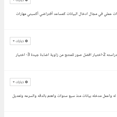
خيارات
د أيمن انا ميساء عمر محمد حمودة مساعد أداري بخبرة 5 سنوات عملي في مجال ادخال البيانات كمساعد أفتراضي أكسبني مهارات
خيارات
مرحبا معك مهند مختص مبيعات لدي متاجر إلكترونية 1-معرفة المنتج و دراسته 2-اختيار افضل صور للمنتج من زاوية اضاءة جيدة 3- اختيار
خيارات
ه واعمل مدخله بيانات منذ سبع سنوات واهتم بالدقه والسرعه وتعديل