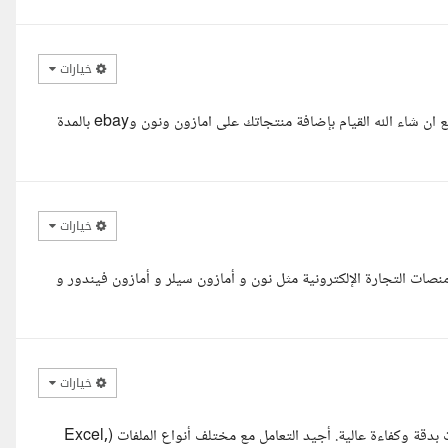
خيارات
وعليكم السلام يعطيك العافية استاذ امين لقد قمت بقراءة طلبك واستطيع ان شاء الله القيام بإضافة منتجاتك على امازون ونون وebay بالمدة
خيارات
ت التجارة الإلكترونية مثل نون و أمازون سيلر و أمازون فيندور و
خيارات
السلام عليكم، أنا عمر الحداد، لدي خبرة تفوق 3 سنوات في إدخال البيانات بدقة وكفاءة عالية. أجيد التعامل مع مختلف أنواع الملفات (Excel,