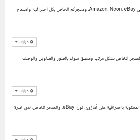
السلام عليكم يسرني التقدم لتنفيذ مهمة إضافة المنتجات إلى متاجركم على Amazon، Noon، eBay، ومتجركم الخاص بكل احترافية واهتمام
خيارات
المتجر الخاص بشكل مرتب ومنسق سواء بالصور والعناوين والوصف
خيارات
تشرفت بالاطلاع على تفاصيل المشروع، وأنا جاهز تماما لإضافة المنتجات المطلوبة باحترافية على أمازون، نون، eBay، والمتجر الخاص. لدي خبرة