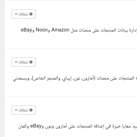
خيارات
السلام عليكم ورحمة الله وبركاته، أنا أميرة فتحي، لدي خبرة في إدخال وإدارة بيانات المنتجات على منصات مثل Amazon وNoon وeBay
خيارات
ة المنتجات على منصات (أمازون، نون، إيباي، والمتجر الخاص)، ويسعدني
خيارات
السلام عليكم ورحمة الله وبركاته أنا شفت مشروع حضرتك وحابة أقدم عليه. معايا خبرة في إضافة المنتجات على أمازون ونون وeBay وكمان