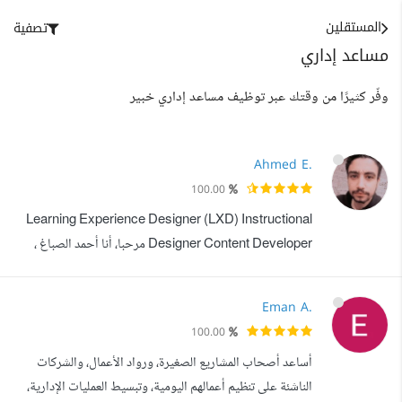
المستقلين
تصفية
مساعد إداري
وفّر كثيرًا من وقتك عبر توظيف مساعد إداري خبير
Ahmed E.
100.00
Learning Experience Designer (LXD) Instructional
Designer Content Developer مرحبا، أنا أحمد الصباغ ،
متخصص في تصميم برامج و دبلومات تطوير الذات للشباب ، مع
التركيز على إدارة الوقت والإنتاجية والتحفيز العملي. أقدم حلول
Eman A.
تعليمية متكاملة تشمل تصميم المحتوى التدريبي، سكربت
100.00
الجلسات والدروس، دليل المدرب، الأنشطة العملية، وشرائح
أساعد أصحاب المشاريع الصغيرة، ورواد الأعمال، والشركات
عرض جاهزة للتقديم. أسلوبي ي...
الناشئة على تنظيم أعمالهم اليومية، وتبسيط العمليات الإدارية،