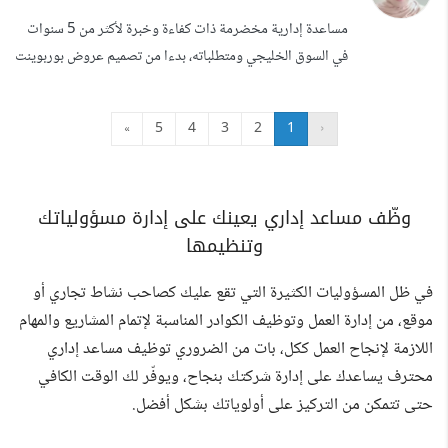
عائد. تحليل سيو SEO كامل للمتجر و تحليل المشاكل التقنية و
مساعدة إدارية مخضرمة ذات كفاءة وخبرة لأكثر من 5 سنوات
حلها ل...
في السوق الخليجي ومتطلباته، بدءا من تصميم عروض بوربوينت
حصرية مبتكرة تشد انتباه الحضور للعديد من الشركات والكيانات
الاقتصادية، مثل العروض الافتتاحية لشركة دي كراش - دبي،
»
5
4
3
2
1
‹
وتصميم الدروس التعليمية الشاملة في استديوهات سكاي هاي -
السعودية (وهذا على سبيل المثال وليس الحصر). بالإضافة إلى
كتابة مقالات ...
وظّف مساعد إداري يعينك على إدارة مسؤولياتك
وتنظيمها
في ظل المسؤوليات الكثيرة التي تقع عليك كصاحب نشاط تجاري أو
موقع، من إدارة العمل وتوظيف الكوادر المناسبة لإتمام المشاريع والمهام
اللازمة لإنجاح العمل ككل، بات من الضروري توظيف مساعد إداري
محترف يساعدك على إدارة شركتك بنجاح، ويوفّر لك الوقت الكافي
حتى تتمكن من التركيز على أولوياتك بشكل أفضل.