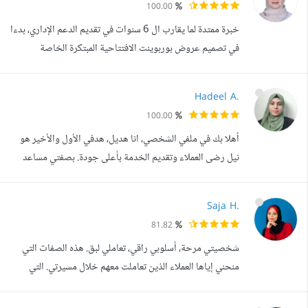
100.00
خبرة ممتدة لما يقارب ال 6 سنوات في تقديم الدعم الإداري، بدءا
في تصميم عروض بوربوينت الافتتاحية المبتكرة الخاصة
بالشركات والمؤسسات مثل شركة بي لاسيك - أبو ظبي و ايسترن
فاشين - البحرين وغيرها، مرورا في إدخال ومعالجة البيانات
Hadeel A.
بدقة وكفاءة عالية على برنامج الإكسل. إعداد حقائب تدريبية
100.00
علمية شاملة تحتوي على دليل المتدرب ودليل المدرب و عرض
أهلا بك في ملفي الشخصي، انا هديل، هدفي الأول والأخير هو
بوربوينت ملائم ل...
نيل رضى العملاء وتقديم الخدمة بأعلى جودة. بصفتي مساعد
إداري فأنا امتلك عدة مهارات في عدة مجالات لتساعدك في اتمام
مشروعك بإحترافية ودقة وسرعة عالية . مثل: بما يتعلق بإدخال
Saja H.
البيانات: -انشاء قاعدة بيانات اكسس كاملة لشركتك. - تعديل
81.82
ملفات وورد و إعداد و تنسيق بحوث أكاديمية. -تحويل
شخصيتي مرحة، أسلوبي راقي، تعاملي لبق. هذه الصفات التي
التسجيلات الصوتية...
منحني إياها العملاء الذين تعاملت معهم خلال مسيرتي. التي
تعلمت من خلالها الكثير، وصقلت مهاراتي في العديد من
المجالات. مساعدة إدارية جديرة بالثقة، ويعتمد عليها، ذات خبرة