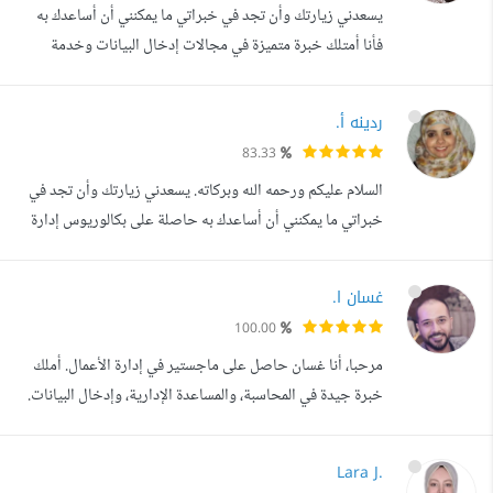
يسعدني زيارتك وأن تجد في خبراتي ما يمكنني أن أساعدك به
في ا...
فأنا أمتلك خبرة متميزة في مجالات إدخال البيانات وخدمة
العملاء، وأجمع بين الشغف والإصرار لتقديم خدمات استثنائية
تشمل: - تنفيذ كافة المهام الإدارية المتعلقة بالشركة بكفاءة
ردينه أ.
واحترافية. - أخصائي خدمة العملاء : أتمتع بأسلوب مهذب وقدرة
83.33
فائقة على إقناع العميل ونيل رضاه. - مساعدة شخصية وإدارية :
السلام عليكم ورحمه الله وبركاته. يسعدني زيارتك وأن تجد في
لدي خبر...
خبراتي ما يمكنني أن أساعدك به حاصلة على بكالوريوس إدارة
تكنولوجية بالإضافة إلي دبلوم إدارة وأتمته المكاتب والسكرتارية.
عملت في وزارة المالية _ قسم تكنولوجيا المعلومات بوظيفة
غسان ا.
مساعد اداري للمدير العام في قطاع غزة عملت مدرسة حاسب
100.00
الي للمرحلة الابتدائية في مدرسة خاصة باللغة الإنجليزية في
مرحبا، أنا غسان حاصل على ماجستير في إدارة الأعمال. أملك
جمهورية...
خبرة جيدة في المحاسبة، والمساعدة الإدارية، وإدخال البيانات.
لدي خبرة ممتازة للعمل على برامج الأوفيس، سأكون سعيد
بالتعاون معكم ضمن المشروع المقدم من قبلكم.
Lara J.