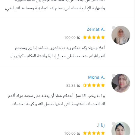
أهلا بك.. هل تبحث عن يد مساعدة تجمع بين الدقة اللغوية
والمهارة الإدارية معك لمى، معلم لغة انجليزية ومساعد افتراضي،
أقدم لك حلولا متكاملة توفر عليك الوقت والجهد وتضمن لك
نتائج احترافية. ما الذي يمكنني القيام به من أجلك دعم تعليمي
Zeinat A.
متميز: مساعدة شاملة في تدريس اللغة الإنجليزية لجميع
100.00
المستويات، وشرح وتبسيط المنهج، والمساعدة في حل الواجبات
أهلا وسهلا بكم معكم زينات عاشور، مساعد إداري ومصمم
المدرسية والج...
الجرافيك، متخصصة في مجال إدارة وأتمتة المكاتبسكرتيرياو
خبرة في مجال تصميم هدفي في منصة مستقل هو نقل خبراتي
العملية إلى أفاق جديدة وتحتوي على التنوع وخوض العديد من
Mona A.
التحديات، حيث أملك خبرة كبيرة ومتنوعة في كل من: _ مدخلة
82.35
بيانات على برامج الأوفيس. _ سكرتيرة ومساعدة إدارية. _
و الله يحب اذا عمل أحدكم عملا أن يتقنه منى محمد مراد أقدم
تنظيم وتنسيق الملفات. _ إع...
لك الخدمات المتنوعة التي اتقنها بفضل الله و كرمه : خدمات
انشاء و إدارة المتاجر الالكترونية : ( سلة Salla زد zid شوبيفاي
Shopify Wordpress وورد برس ) كل مايخص الدروبشوبينغ
رنا ا.
على ايباي و علي اكسبرس . دراسة المنتجات الرابحة و الاكتر
100.00