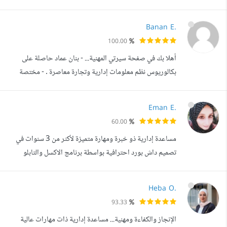
وتحويل المهام المتفرقة إلى نظام عمل منظم يوفر الوقت، ويسهل
المتابعة، ويمنحهم مساحة أكبر للتركيز على تطوير أعمالهم. تشمل
Banan E.
خدماتي: إدارة البريد الإلكتروني وتنظيم المراسلات. إدارة
100.00
البيانات باستخدام Excel وGoogle Sheets. إعداد التقارير
أهلا بك في صفحة سيرتي المهنية... - بنان عماد حاصلة على
الاح...
بكالوريوس نظم معلومات إدارية وتجارة معاصرة . - مختصة
بإدارة المتاجر الالكترونية والرد على الزبائن ومعالجة الشكاوى
على مختلف المنصات - إضافة المنتجات الى المتاجر الإلكترونية
Eman E.
- ادخال البيانات بواسطة اكسل وجوجل شيت باستخدام
60.00
المعادلات المختلفة - خدمة العملاء بلباقة واسلوب راقي -إدارة
مساعدة إدارية ذو خبرة ومهارة متميزة لأكثر من 3 سنوات في
صفحات مواقع ال...
تصميم داش بورد احترافية بواسطة برنامج الاكسل والتابلو
إضافة الى الجوجل شيت وإدخال البيانات باحترافية ومنتهى
الدقة على برنامج اكسل والجوجل شيت ، وادارة مواقع التواصل
Heba O.
الاجتماعي حاصلة على شهادة دبلوم في البرمجة وقواعد بيانات
93.33
وبكالوريوس علوم مالية ومصرفية . بالإضافة إلى امتلاكي العديد
الإنجاز والكفاءة ومهنية... مساعدة إدارية ذات مهارات عالية
من المهارات ...