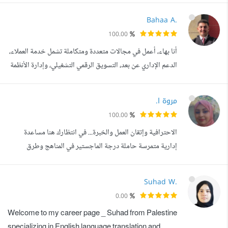
العربية والتواصل الفعال 2. إدارة الوقت والتنظيم 3. تنظيم
Bahaa A.
فعاليات العمل 4. تحسين كفاءة العمليات 5. البحث عن اي
100.00
موضوع و عمل به ملف كامل وورد منسق و سهل الاطلاع 6.
أنا بهاء، أعمل في مجالات متعددة ومتكاملة تشمل خدمة العملاء،
متابعة الفريق و كافة الأعمال...
الدعم الإداري عن بعد، التسويق الرقمي التشغيلي، وإدارة الأنظمة
والبيانات، مع خبرة عملية حقيقية في بيئات عمل مختلفة. لدي
خبرة في التواصل مع العملاء عبر الشات، البريد الإلكتروني،
مروة ا.
وأنظمة الدعم، تشمل الرد على الاستفسارات، متابعة الطلبات، حل
100.00
المشكلات، وبناء تجربة عميل احترافية ترفع رضا العملاء و...
الاحترافية وإتقان العمل والخبرة... في انتظارك هنا مساعدة
إدارية متمرسة حاملة درجة الماجستير في المناهج وطرق
تدريسها، ذات سجل عمل مثبت وممتد لأكثر من 7 سنوات في
عمل البحوث والتقارير وكتابة المحتوى والمقالات الحصرية
Suhad W.
لمختلف المدونات وكتابة المحتويات التسويقية ووصف المنتجات
0.00
للمتاجر الإلكترونية وغيرها من المواقع. عملت جنبا إلى جنب مع
Welcome to my career page _ Suhad from Palestine
العديد من الشركات و...
specializing in English language translation and