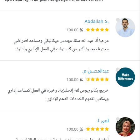
writing content in both Arabic and English
Specialized in managing electronic stores,
Abdallah S.
responding to customers and providing them with
100.00
any information about the nature of work _
مرحبا أنا عبد الله سقا، مهندس ميكانيكي ومساعد افتراضي
Customer service in a classy and good manner
محترف بخبرة أكثر من 8 سنوات في العمل الإداري وإدارة
Manage pages (Facebook / Insta...
المشاريع. بالإضافة إلى ذلك، أعمل كمصمم واجهات وتجربة
مستخدم (UI/UX) لتقديم تصاميم عصرية تلبي احتياجات
عبدالمحسن م.
العملاء بدقة. الخدمات التي أقدمها: 1. الخدمات الإدارية
100.00
الافتراضية: إدارة وتنظيم المهام اليومية باحترافية. إعداد تقارير
خريج بكالوريوس لغة إنجليزية، وخبرة في العمل كمساعد إداري
مميزة وعروض تقديمية باس...
ويمكنني تقديم الخدمات الدعم الإداري
لمى ا.
100.00