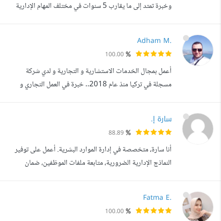
وخبرة تمتد إلى ما يقارب 5 سنوات في مختلف المهام الإدارية
بدءا من تصميم العروض التقديمية الاحترافية التفاعلية مرورا
بشتى مهارات الحاسوب الاستثنائية مثل حزمة مايكروسوفت
Adham M.
أوفيس، إلى دعم/خدمة العملاء بلباقة ومهنية عالية للغاية سجل
100.00
عمل مثبت وصلب في إدارة المتاجر الإلكترونية إضافة المنتجات
أعمل بمجال الخدمات الاستشارية و التجارية و لدي شركة
والتعديل...
مسجلة في تركيا منذ عام 2018.. خبرة في العمل التجاري و
التعامل مع الزبائن و الموردين لأكثر من7 سنوات. عملت أيضا في
منظمات عالمية لمدة 6 سنوات في لبنان و تركيا و معتاد على
سارة إ.
العمل في بيئة متعددة الثقافات. أجيد اللغة الانكليزية و التركية و
88.89
أستطيع تقديم الخدمات بهاتين اللغتين أيضا. خبرة ممتازة في
أنا سارة، متخصصة في إدارة الموارد البشرية. أعمل على توفير
السوق ...
النماذج الإدارية الضرورية، متابعة ملفات الموظفين، ضمان
التزامهم بساعات العمل، وتنظيم ساعات العمل خارج الدوام.
بالإضافة إلى ذلك، أدير عمليات إعداد الأجور وضمان دفع الرواتب
Fatma E.
في الوقت المحدد، كما أقوم بحساب مكافآت نهاية الخدمة بما
100.00
يتوافق مع السياسات والإجراءات القانونية. أتمتع بمهارات عالية