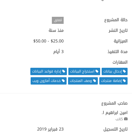
حالة المشروع
مُغلق
تاريخ النشر
منذ سنة
الميزانية
$25.00 - $50.00
مدة التنفيذ
3 أيام
المهارات
إدخال بيانات
استخراج البيانات
إدارة قواعد البيانات
إضافة منتجات
وصف المنتجات
خدمات أمازون ويب
صاحب المشروع
امين ابراهيم ا.
كاتب
تاريخ التسجيل
23 فبراير 2019