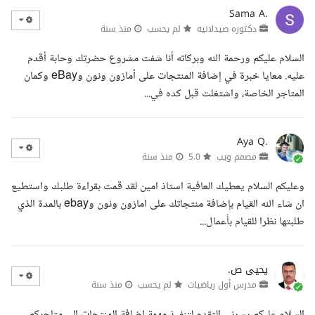
Sama A.
دكتوره صيدلانيه
لم يحسب
منذ سنة
السلام عليكم ورحمة الله وبركاته أنا شفت مشروع حضرتك وحابة أقدم
عليه. معايا خبرة في إضافة المنتجات على أمازون ونون وeBay وكمان
المتاجر الخاصة، واشتغلت قبل كده في...
Aya Q.
مصمم ويب
5.0
منذ سنة
وعليكم السلام يعطيك العافية استاذ امين لقد قمت بقراءة طلبك واستطيع
ان شاء الله القيام بإضافة منتجاتك على امازون ونون وebay بالمدة الذي
طلبتها نظرا للقيام بأعمال...
يحيى ص.
مدرس أول رياضيات
لم يحسب
منذ سنة
السلام عليكم يسرني التقدم لتنفيذ مهمة إضافة المنتجات إلى متاجركم