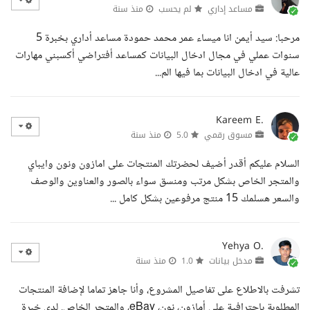
مساعد إداري
لم يحسب
منذ سنة
مرحبا: سيد أيمن انا ميساء عمر محمد حمودة مساعد أداري بخبرة 5
سنوات عملي في مجال ادخال البيانات كمساعد أفتراضي أكسبني مهارات
عالية في ادخال البيانات بما فيها الم...
Kareem E.
مسوق رقمي
5.0
منذ سنة
السلام عليكم أقدر أضيف لحضرتك المنتجات على امازون ونون وايباي
والمتجر الخاص بشكل مرتب ومنسق سواء بالصور والعناوين والوصف
والسعر هسلمك 15 منتج مرفوعين بشكل كامل ...
Yehya O.
مدخل بيانات
1.0
منذ سنة
تشرفت بالاطلاع على تفاصيل المشروع، وأنا جاهز تماما لإضافة المنتجات
المطلوبة باحترافية على أمازون، نون، eBay، والمتجر الخاص. لدي خبرة