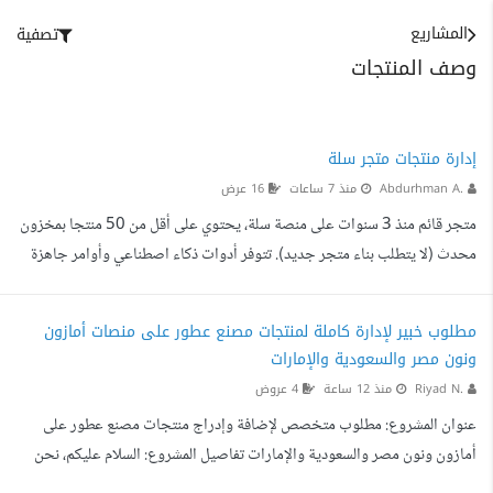
المشاريع
تصفية
وصف المنتجات
إدارة منتجات متجر سلة
Abdurhman A.
منذ 7 ساعات
16 عرض
متجر قائم منذ 3 سنوات على منصة سلة، يحتوي على أقل من 50 منتجا بمخزون
محدث (لا يتطلب بناء متجر جديد). تتوفر أدوات ذكاء اصطناعي وأوامر جاهزة
لمعالجة الصور والبيانات مع تدريب كامل عليها. المهام الأساسية مراجعة وتحديث
المخزون والكميات اسبوعيا إضافة منتجات جديدة عند الحاجة ومعالجة
مطلوب خبير لإدارة كاملة لمنتجات مصنع عطور على منصات أمازون
المنتجات الناقصة أو التي بها أخطاء. المتطلبات خبرة متوسطة بإدارة المتاجر
ونون مصر والسعودية والإمارات
(تفضيل لمنصة سلة). جهاز حاسوب واتصال مستقر بالإنترنت. طبيعة العمل: تعاون
Riyad N.
منذ 12 ساعة
4 عروض
مستمر عن بعد مع مهام أسبوعي...
عنوان المشروع: مطلوب متخصص لإضافة وإدراج منتجات مصنع عطور على
أمازون ونون مصر والسعودية والإمارات تفاصيل المشروع: السلام عليكم، نحن
مصنع رياض نعيم للعطور والزيوت العطرية، نمتلك منتجاتنا الخاصة ونبحث عن