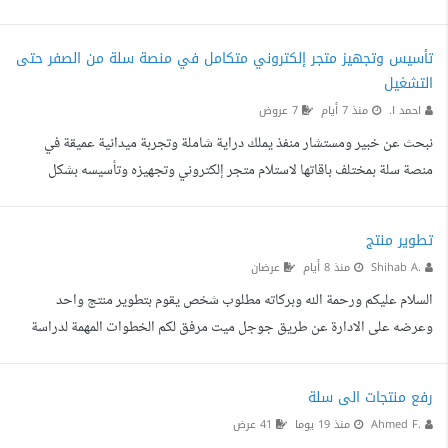
النفسي، ليقدم للقارئ قصصا إنسانية مؤثرة مستندة إلى تجارب حقيقية. وبعد
الانتهاء من إعداد الكتاب . احتاج شخص ينجز المشروع فقط
تأسيس وتجهيز متجر إلكتروني متكامل في منصة سلة من الصفر حتى
التشغيل
احمد ا.
منذ 7 أيام
7 عروض
نبحث عن خبير ومستشار منفذ يملك دراية شاملة وتجربة ميدانية عميقة في
منصة سلة بمختلف باقاتها لاستلام متجر إلكتروني وتجهيزه وتأسيسه بشكل
مكتمل وشامل من كافة الجوانب التقنية والتصميمية والتسويقية والإدارية
والنظامية لينطلق المتجر تشغيليا وجاهزا للبيع المباشر دون الحاجة لأي تعديلات
تطوير منتج
إضافية العمل يتطلب شخصا شموليا متعمقا يمتلك القدرة على مرافقة التاجر
Shihab A.
منذ 8 أيام
عرضان
وإنجاز كافة متطلبات المتجر بدءا من الجانب النظامي والتوثيق الحكومي عبر
السلام عليكم ورحمة الله وبركاته مطلوب شخص يقوم بتطوير منتج واحد
توثيق الحساب في المركز السعودي ل...
وعرضه على الادارة عن طريق جوجل ميت مرفق لكم الخطوات المهمة لدراسة
المنتج والتسلسل المطلوب حتى يوم عرضه على الادارة
https://drive.google.com/... مدة العمل 14 يوم عدد المنتجات المطلوبة 2
رفع منتجات الى سلة
منتج المقابل 25 دولار --
Ahmed F.
منذ 19 يوما
41 عرض