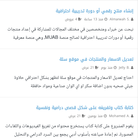
مستقل محترف لادارة ورفع منتجاتنا بالكامل على منصات أمازون ونون في
إنشاء منتج رقمي أو دورة تدريبية احترافية
أسواق: مصر، السعودية، والإمارات وسلطنة عمان نمتلك بالفعل فريقا داخليا
Almarwah S.
منذ 13 ساعة
4 عروض
لإدارة خدمة العملاء ومتابعة العمليات اليومية (مودريتور)، ولكننا نحتاج إليك
نبحث عن خبراء ومتخصصين في مختلف المجالات للمشاركة في إعداد منتجات
لإدارة الملفات ورفع المنتجات بشكل احت...
رقمية أو دورات تدريبية احترافية لصالح منصة MUAB، وهي منصة معرفية
متخصصة في إنشاء ونشر المنتجات الرقمية المهنية والتعليمية. نستهدف في هذه
المرحلة إنتاج أول 10 منتجات رقمية عالية الجودة في مجالات مهنية وتعليمية
تعديل الاسعار والمنتجات في موقع سلة
متنوعة. أمثلة على المنتجات المطلوبة دورة تدريبية (Course) دليل عملي
Jelly B.
منذ يوم
21 عرض
(Guide) Workbook Template Pack Checklist Playbook Prompt
احتاج تعديل الاسعار والمنتجات في موقع سلة لتظهر بشكل احترافي حلاوة
Library ملفات Excel أو PowerPoint أو Word أو Canva...
جيلي صحيه بدون اضافة سكر او اي الوان صناعية ومواد حافظة
كتابة كتاب وتفريغه على شكل قصص درامية ونفسية
Mohamed A.
منذ يومين
21 عرض
يقوم المشروع على كتابة كتاب يستخرج محتواه من تفريغ الفيديوهات واللقاءات
المصورة، ثم إعادة صياغته بأسلوب أدبي يجمع بين السرد الدرامي والتحليل