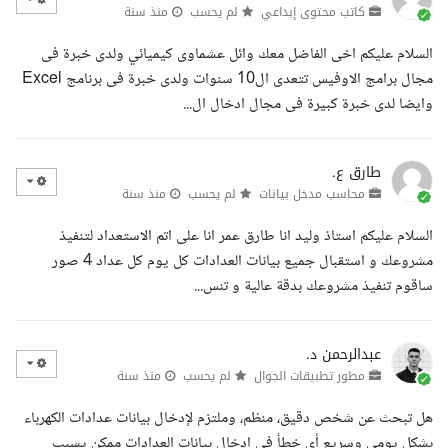
كاتب محتوى إبداعي
لم يحسب
منذ سنة
السلام عليكم اخى الفاضل معك وائل عشماوى كيميائي ولدى خبرة فى
مجال برامج الاوفيس تتعدى ال10 سنوات ولدى خبرة فى برنامج Excel
وايضا لدى خبرة كبيرة فى مجال ادخال ال...
طارق ع.
محاسب مدخل بيانات
لم يحسب
منذ سنة
السلام عليكم استاذ وليد انا طارق عمر انا على اتم الاستعداد لتنفيذ
مشروعك و استقبال جميع بيانات العدادات كل يوم كل عداد 4 صور
ساقوم تنفيذ مشروعك بدقة عالية و تنس...
عبدالرحمن د.
مطور تطبيقات الجوال
لم يحسب
منذ سنة
هل تبحث عن شخص دقيق، منظم، وملتزم لإدخال بيانات عدادات الكهرباء
بشكل يومي وسريع أي خطأ في إدخال بيانات العدادات ممكن يسبب