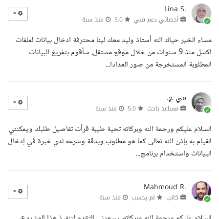
Lina S.
أخصائي دعم فني
5.0
منذ سنة
مساء الخير حياك الله أستاذ وليد معك لينا محترفة ادخال بيانات لملفات
اكسل منذ 9 سنوات من خلال موقع مستقل، سأقوم بتفريغ البيانات
المطلوبة المستخرجة من صور العدادا...
مي ج.
مساعد باحث
5.0
منذ سنة
السلام عليكم ورحمة الله وبركاته تحية طيبة قرأت تفاصيل طلبك ويمكنني
القيام به بإذن الله تعالى كما هو مطلوب وبدقة وسرعه لدي خبرة في إدخال
البيانات واستخدام برنامج...
Mahmoud R.
كاتب
لم يحسب
منذ سنة
السلام عليكم ورحمة الله وبركاته، يسعدني التقدم لتنفيذ هذا المشروع،