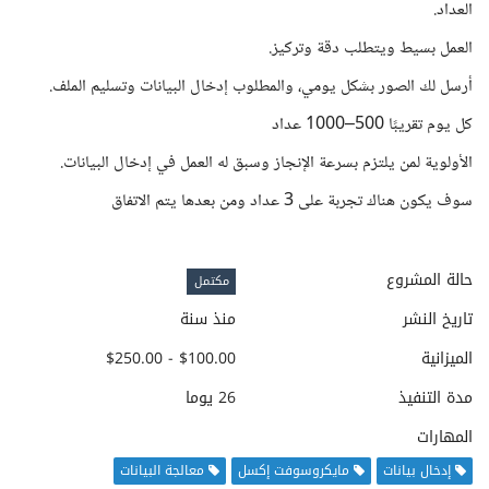
العداد.
العمل بسيط ويتطلب دقة وتركيز.
أرسل لك الصور بشكل يومي، والمطلوب إدخال البيانات وتسليم الملف.
كل يوم تقريبًا 500–1000 عداد
الأولوية لمن يلتزم بسرعة الإنجاز وسبق له العمل في إدخال البيانات.
سوف يكون هناك تجربة على 3 عداد ومن بعدها يتم الاتفاق
حالة المشروع
مكتمل
تاريخ النشر
منذ سنة
الميزانية
$100.00 - $250.00
مدة التنفيذ
26 يوما
المهارات
إدخال بيانات
مايكروسوفت إكسل
معالجة البيانات