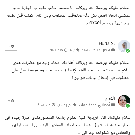
السلام عليكم ورحمة الله وبركاته. انا محمد. طالب طب في اجازة حاليا.
يمكنني انجاز العمل بكل دقة وبالوقت المطلوب بإذن الله. اكملت قبل بضعة
ايام دورة برنامج excel م...
Huda S.
إدخال منتجات سله
4.9
منذ سنة
السلام عليكم ورحمه الله وبركاته أهلا بك استاذ وليد مع حضرتك هدى
سلام خريجة تجارة شعبة اللغة الإنجليزية مستعدة ومتفرغة للعمل على
المطلوب في إدخال بيانات فواتير ا...
آلاء ح.
أخصائي خدمة عملاء
لم يحسب
منذ سنة
سلام عليكمانا الاء خريجة كلية العلوم جامعة المنصورهلدى خبرة جيده فى
مجال خدمة العملاء (استقبال محادثات العملاء والرد على استفساراتهم
والتعامل مع شكواهم وما الى ...