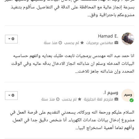
بسرعة إنجاز عالية مع المحافظة على الدقة في التفاصيل. سأقوم بتنفيذ
مشروعكم باحترافية وفق...
Hamad E.
مهندس برمجيات
لم يحسب
منذ سنة
انا حمد عبد الله مهندس برمجيات تابعت طلبك بعنايه واتفهم حساسيه
البيانات المدخله وسلم ان شاءالله انجاز الادخال بدقه عاليه وفي الوقت
المحدد وإن شاءالله جاهز للاخت...
وسيم ا.
مترجم لغة انجليزية
لم يحسب
منذ سنة
السلام عليكم ورحمة الله وبركاته، يسعدني التقديم على فرصة العمل في
مشروع إدخال بيانات عدادات الكهرباء. أنا شخص دقيق جدا في العمل،
وأفهم تماما أهمية استخراج البيا...