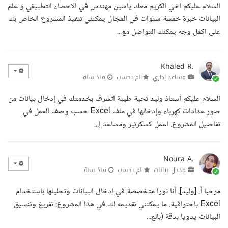
السلام عليكم اخي الكريم معك ياسين مهندس في الاحصاء التطبيقي و علم
البيانات خبرة خمسة سنوات في المجال يمكنني تنفيذ المشروع الخاص بك
على اكمل وجه يمكنك التواصل مع...
Khaled R.
مساعد إداري
لم يحسب
منذ سنة
السلام عليكم أستاذ وليد تحية طيبة اتشرف بخدمتك في إدخال بيانات من
صور عدادات كهرباء وإدخالها في ملف Excel حسب وصف العمل في
تفاصيل المشروع. اعمل كسكرتير ومساعد إ...
Noura A.
مدخل بيانات
لم يحسب
منذ سنة
مرحبا أ. [وليد]، أنا نورا متخصصة في إدخال البيانات وتحليلها باستخدام
Excel باحترافية. ما يمكنني تقديمه لك في هذا المشروع: تفريغ وتنسيق
البيانات يدويا بدقة (بالع...