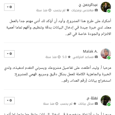
عبدالرحمن ج.
مهندس برمجيات
لم يحسب
منذ سنة
أشكرك على طرح هذا المشروع، وأود أن أؤكد لك أنني مهتم جدا بالعمل
معك. لدي خبرة جيدة في إدخال البيانات بدقة وتنظيم، وأفهم تماما أهمية
الالتزام والجودة خاصة في الم...
Malak A.
مساعد افتراضي
5.0
منذ سنة
مرحبا أ. وليد، أطلعت على تفاصيل مشروعك ويسرني التقدم لتنفيذه، ولدي
الخبرة والجاهزية الكاملة للعمل بشكل دقيق وسريع. فهمي للمشروع:
استخراج بيانات (رقم العداد، رقم...
نهلة م.
محلل بيانات
لم يحسب
منذ سنة
مرحبا أ. وليد أنا نهلة، متخصصة في إدخال البيانات وتنظيمها وتحليلها أتميز