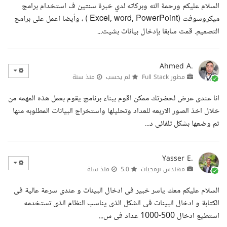
السلام عليكم ورحمة الله وبركاته لدي خبرة سنتين ف استخدام برامج
ميكروسوفت (Excel, word, PowerPoint ) ، وأيضا اعمل على برامج
التصميم. قمت سابقا بإدخال بيانات بشيت...
Ahmed A.
مطور Full Stack
لم يحسب
منذ سنة
انا عندى عرض لحضرتك ممكن اقوم ببناء برنامج يقوم بعمل هذه المهمه من
خلال اخذ الصور الاربعه للعداد وتحليلها واستخراج البيانات المطلوبه منها
ثم وضعها بشكل تلفائى د...
Yasser E.
مهندس برمجيات
5.0
منذ سنة
السلام عليكم معك ياسر خبير فى ادخال البينات و عندى سرعة عالية فى
الكتابة و ادخال البينات فى الشكل الذى يناسب النظام الذى تستخدمه
استطيع ادخال 500-1000 عداد فى س...