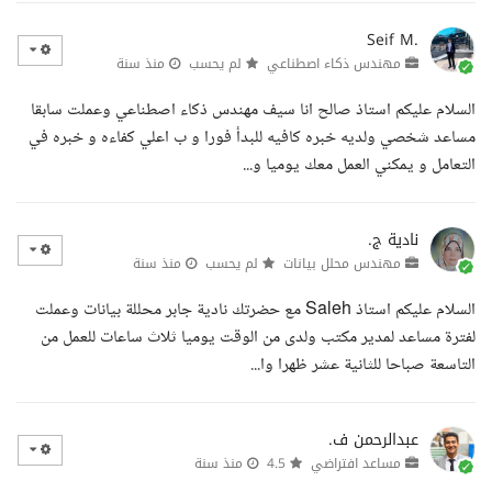
Seif M.
مهندس ذكاء اصطناعي
لم يحسب
منذ سنة
السلام عليكم استاذ صالح انا سيف مهندس ذكاء اصطناعي وعملت سابقا
مساعد شخصي ولديه خبره كافيه للبدأ فورا و ب اعلي كفاءه و خبره في
التعامل و يمكني العمل معك يوميا و...
نادية ج.
مهندس محلل بيانات
لم يحسب
منذ سنة
السلام عليكم استاذ Saleh مع حضرتك نادية جابر محللة بيانات وعملت
لفترة مساعد لمدير مكتب ولدى من الوقت يوميا ثلاث ساعات للعمل من
التاسعة صباحا للثانية عشر ظهرا وا...
عبدالرحمن ف.
مساعد افتراضي
4.5
منذ سنة