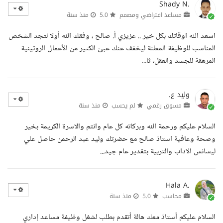
Shady N.
مساعد افتراضي ومصمم
5.0
منذ سنة
اسعد الله اوقاتك بكل خير .. عزيزي أ. صالح ، وفقك الله أولا لتجد الشخص
المناسب للوظيفة المعلنة ليخفف عنك عبئ الكثير من الأعمال الروتينية
المرهقة للجسد والعقل، ثا...
وليد ع.
مسوق رقمي
لم يحسب
منذ سنة
السلام عليكم ورحمة الله وبركاته كل عام وانتم والاسرة الكريمة بخير
وصحة وعافية استاذ صالح مع حضرتك وليد عبد الرحمن حاصل علي
ليسانس الاداب والتربية بتقدير عام جيد...
Hala A.
محاسب
5.0
منذ سنة
السلام عليكم أستاذ معك هالة أتقدم بطلب لشغل وظيفة مساعد إداري