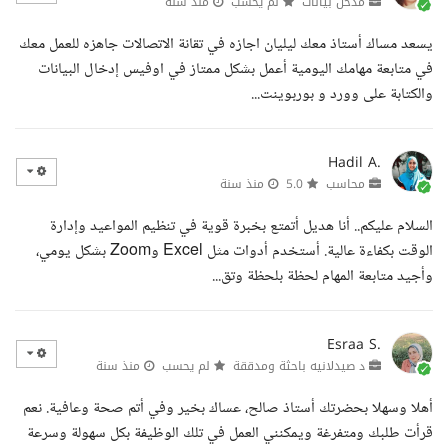
مدخل بيانات
لم يحسب
منذ سنة
يسعد مساك أستاذ معك ليليان اجازه في تقانة الاتصالات جاهزه للعمل معك
في متابعة مهامك اليومية أعمل بشكل ممتاز في اوفيس إدخال البيانات
والكتابة على وورد و بوربوينت...
Hadil A.
محاسب
5.0
منذ سنة
السلام عليكم.. أنا هديل أتمتع بخبرة قوية في تنظيم المواعيد وإدارة
الوقت بكفاءة عالية. أستخدم أدوات مثل Excel وZoom بشكل يومي،
وأجيد متابعة المهام لحظة بلحظة وتق...
Esraa S.
د صيدلانيه باحثة ومدققة
لم يحسب
منذ سنة
أهلا وسهلا بحضرتك أستاذ صالح، عساك بخير وفي أتم صحة وعافية. نعم
قرأت طلبك ومتفرغة ويمكنني العمل في تلك الوظيفة بكل سهولة وسرعة