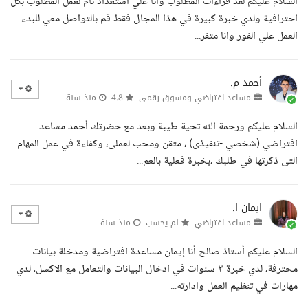
السلام عليكم لقد قراءات المطلوب وانا علي استعداد تام لعمل المطلوب بكل
احترافية ولدي خبرة كبيرة في هذا المجال فقط قم بالتواصل معي للبدء
العمل علي الفور وانا متفر...
أحمد م.
مساعد افتراضي ومسوق رقمى
4.8
منذ سنة
السلام عليكم ورحمة الله تحية طيبة وبعد مع حضرتك أحمد مساعد
افتراضي (شخصي -تنفيذى) ، متقن ومحب لعملى، وكفاءة في عمل المهام
التى ذكرتها في طلبك ،بخبرة فعلية بالعم...
ايمان ا.
مساعد افتراضي
لم يحسب
منذ سنة
السلام عليكم أستاذ صالح أنا إيمان مساعدة افتراضية ومدخلة بيانات
محترفة، لدي خبرة ٣ سنوات في ادخال البيانات والتعامل مع الاكسل، لدي
مهارات في تنظيم العمل وادارته...