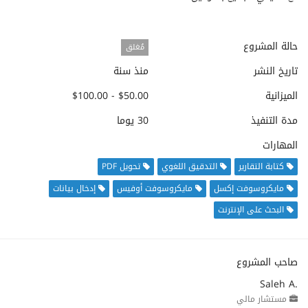
حالة المشروع
مُغلق
تاريخ النشر
منذ سنة
الميزانية
$50.00 - $100.00
مدة التنفيذ
30 يوما
المهارات
كتابة التقارير
التدقيق اللغوي
تحويل PDF
مايكروسوفت إكسل
مايكروسوفت أوفيس
إدخال بيانات
البحث على الإنترنت
صاحب المشروع
Saleh A.
مستشار مالي