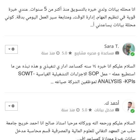
انا محلله بيانات ولدي خبره بالتسويق منذ أكثر من 5 سنوات. عندي خبرة
قوية في تنظيم المهام، إدارة الوقت، ومتابعة سير العمل اليومي بدقة. كوني
محللة بيانات يساعدني أ...
Sara T.
مساعدة و مديره مشاريع
5.0
منذ سنة
السلام عليكم انا خبره ١٤ سنه كمساعد ادار ي تنفيذي و هذه نبذه عن ما
استطيع عمله - عمل SOP الاجراءات التشغيلية القياسية -SOWT
ANALYSIS -KPIs لموظفين الشركة صياغه ...
أحمد ك.
مدخل بيانات
5.0
منذ سنة
السلام عليكم ورحمه الله وبركاته مرحبا استاذ صالح انا احمد خريج جامعة
حلب من المعهد التقاني للعلوم المالية والمصرفية قسم محاسبة مدخل
بيانات خبرة ممتازة كمساعد اف...