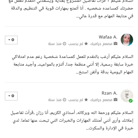
السلام عليكم ? قرأت تفاصيل المشروع بعناية ويسعدني التقدم للعمل مع
حضرتك كمساعده شخصيه . أنا أتمتع بمهارات قوية في التنظيم، والدقة
في متابعة المهام، مع قدرة عالي...
Wafaa A.
مصمم جرافيك
لم يحسب
منذ سنة
السلام عليكم أرغب بالتقدم للعمل كمساعدة شخصية رغم عدم امتلاكي
خبرة سابقة رسمية، إلا أنني منظمة جدا، ألتزم بالمواعيد، وأجيد متابعة
المهام اليومية بدقة وأتقن استخ...
Rzan A.
مصمم جرافيك
لم يحسب
منذ سنة
السلام عليكم ورحمة الله وبركاته، أستاذي الكريم، أنا رزان ،قرأت تفاصيل
إعلانك وأرى أنني أمتلك المهارات والخبرات التي تبحث عنها تماما. لدي
خبرة في الإدارة والسكرت...