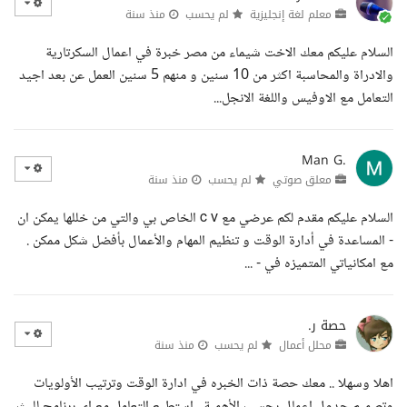
معلم لغة إنجليزية
لم يحسب
منذ سنة
السلام عليكم معك الاخت شيماء من مصر خبرة في اعمال السكرتارية
والادراة والمحاسبة اكثر من 10 سنين و منهم 5 سنين العمل عن بعد اجيد
التعامل مع الاوفيس واللغة الانجل...
Man G.
معلق صوتي
لم يحسب
منذ سنة
السلام عليكم مقدم لكم عرضي مع c v الخاص بي والتي من خللها يمكن ان
- المساعدة في أدارة الوقت و تنظيم المهام والأعمال بأفضل شكل ممكن .
مع امكانياتي المتميزه في - ...
حصة ر.
محلل أعمال
لم يحسب
منذ سنة
اهلا وسهلا .. معك حصة ذات الخبره في ادارة الوقت وترتيب الأولويات
وتصميم جدول اعمال بحسب الأهمية ، استطيع التعامل مع اي برنامج للبث