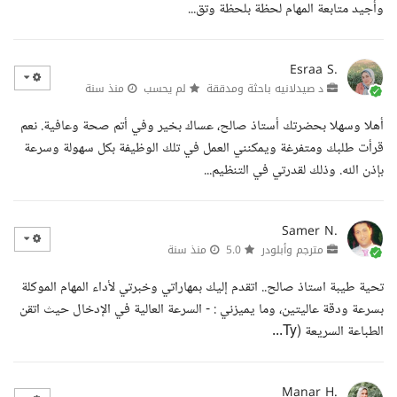
وأجيد متابعة المهام لحظة بلحظة وتق...
Esraa S.
د صيدلانيه باحثة ومدققة
لم يحسب
منذ سنة
أهلا وسهلا بحضرتك أستاذ صالح، عساك بخير وفي أتم صحة وعافية. نعم
قرأت طلبك ومتفرغة ويمكنني العمل في تلك الوظيفة بكل سهولة وسرعة
بإذن الله. وذلك لقدرتي في التنظيم...
Samer N.
مترجم وأبلودر
5.0
منذ سنة
تحية طيبة استاذ صالح.. اتقدم إليك بمهاراتي وخبرتي لأداء المهام الموكلة
بسرعة ودقة عاليتين، وما يميزني : - السرعة العالية في الإدخال حيث اتقن
الطباعة السريعة (Ty...
Manar H.