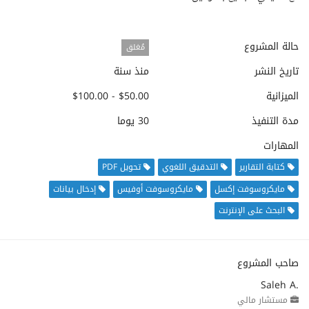
حالة المشروع
مُغلق
تاريخ النشر
منذ سنة
الميزانية
$50.00 - $100.00
مدة التنفيذ
30 يوما
المهارات
كتابة التقارير
التدقيق اللغوي
تحويل PDF
مايكروسوفت إكسل
مايكروسوفت أوفيس
إدخال بيانات
البحث على الإنترنت
صاحب المشروع
Saleh A.
مستشار مالي