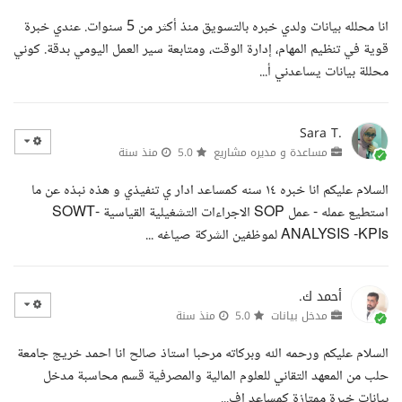
انا محلله بيانات ولدي خبره بالتسويق منذ أكثر من 5 سنوات. عندي خبرة
قوية في تنظيم المهام، إدارة الوقت، ومتابعة سير العمل اليومي بدقة. كوني
محللة بيانات يساعدني أ...
Sara T.
مساعدة و مديره مشاريع
5.0
منذ سنة
السلام عليكم انا خبره ١٤ سنه كمساعد ادار ي تنفيذي و هذه نبذه عن ما
استطيع عمله - عمل SOP الاجراءات التشغيلية القياسية -SOWT
ANALYSIS -KPIs لموظفين الشركة صياغه ...
أحمد ك.
مدخل بيانات
5.0
منذ سنة
السلام عليكم ورحمه الله وبركاته مرحبا استاذ صالح انا احمد خريج جامعة
حلب من المعهد التقاني للعلوم المالية والمصرفية قسم محاسبة مدخل
بيانات خبرة ممتازة كمساعد اف...