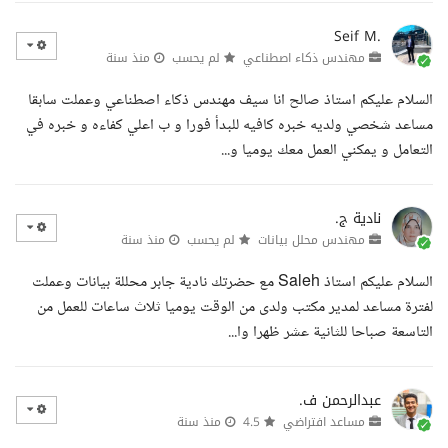
Seif M.
مهندس ذكاء اصطناعي
لم يحسب
منذ سنة
السلام عليكم استاذ صالح انا سيف مهندس ذكاء اصطناعي وعملت سابقا
مساعد شخصي ولديه خبره كافيه للبدأ فورا و ب اعلي كفاءه و خبره في
التعامل و يمكني العمل معك يوميا و...
نادية ج.
مهندس محلل بيانات
لم يحسب
منذ سنة
السلام عليكم استاذ Saleh مع حضرتك نادية جابر محللة بيانات وعملت
لفترة مساعد لمدير مكتب ولدى من الوقت يوميا ثلاث ساعات للعمل من
التاسعة صباحا للثانية عشر ظهرا وا...
عبدالرحمن ف.
مساعد افتراضي
4.5
منذ سنة