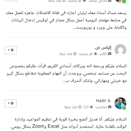
مدخل بيانات
لم يحسب
منذ سنة
يسعد مساك أستاذ معك ليليان اجازه في تقانة الاتصالات جاهزه للعمل معك
في متابعة مهامك اليومية أعمل بشكل ممتاز في اوفيس إدخال البيانات
والكتابة على وورد و بوربوينت...
إلياس ص.
كاتب
لم يحسب
منذ سنة
السلام عليكم ورحمة الله وبركاته، أستاذي الكريم، قرأت طلبكم بخصوص
البحث عن مساعد شخصي، ووجدت أن المهام المطلوبة تتقاطع بشكل كبير
مع خبرتي ومهاراتي، ولذلك أتشرف ب...
Hadil A.
محاسب
5.0
منذ سنة
السلام عليكم.. أنا هديل أتمتع بخبرة قوية في تنظيم المواعيد وإدارة
الوقت بكفاءة عالية. أستخدم أدوات مثل Excel وZoom بشكل يومي،