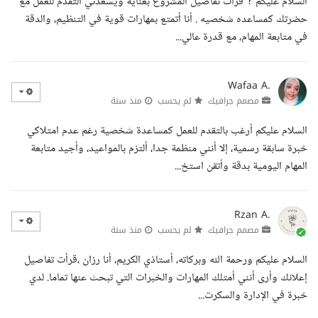
السلام عليكم ? قرأت تفاصيل المشروع بعناية ويسعدني التقدم للعمل مع
حضرتك كمساعده شخصيه . أنا أتمتع بمهارات قوية في التنظيم، والدقة
في متابعة المهام، مع قدرة عالي...
Wafaa A.
مصمم جرافيك
لم يحسب
منذ سنة
السلام عليكم أرغب بالتقدم للعمل كمساعدة شخصية رغم عدم امتلاكي
خبرة سابقة رسمية، إلا أنني منظمة جدا، ألتزم بالمواعيد، وأجيد متابعة
المهام اليومية بدقة وأتقن استخ...
Rzan A.
مصمم جرافيك
لم يحسب
منذ سنة
السلام عليكم ورحمة الله وبركاته، أستاذي الكريم، أنا رزان ،قرأت تفاصيل
إعلانك وأرى أنني أمتلك المهارات والخبرات التي تبحث عنها تماما. لدي
خبرة في الإدارة والسكرت...