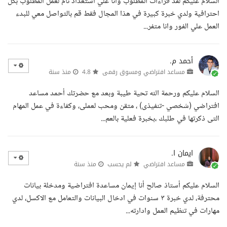
السلام عليكم لقد قراءات المطلوب وانا علي استعداد تام لعمل المطلوب بكل
احترافية ولدي خبرة كبيرة في هذا المجال فقط قم بالتواصل معي للبدء
العمل علي الفور وانا متفر...
أحمد م.
مساعد افتراضي ومسوق رقمى
4.8
منذ سنة
السلام عليكم ورحمة الله تحية طيبة وبعد مع حضرتك أحمد مساعد
افتراضي (شخصي -تنفيذى) ، متقن ومحب لعملى، وكفاءة في عمل المهام
التى ذكرتها في طلبك ،بخبرة فعلية بالعم...
ايمان ا.
مساعد افتراضي
لم يحسب
منذ سنة
السلام عليكم أستاذ صالح أنا إيمان مساعدة افتراضية ومدخلة بيانات
محترفة، لدي خبرة ٣ سنوات في ادخال البيانات والتعامل مع الاكسل، لدي
مهارات في تنظيم العمل وادارته...