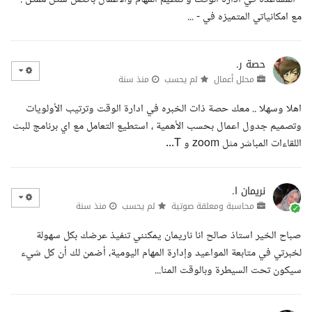
مع امكانياتي المتميزه في - ...
حصة ر.
محلل أعمال
لم يحسب
منذ سنة
اهلا وسهلا .. معك حصة ذات الخبره في ادارة الوقت وترتيب الأولويات
وتصميم جدول اعمال بحسب الأهمية ، استطيع التعامل مع اي برنامج للبث
اللقاءات المباشر مثل zoom و T...
نريمان ا.
محاسبة ومعلقة صوتية
لم يحسب
منذ سنة
صباح الخير استاذ صالح انا ناريمان يمكنني تنفيذ عرضك بكل سهولة
لخبرتي في متابعة المواعيد وإدارة المهام اليومية، أضمن لك أن كل شيء
سيكون تحت السيطرة وبالوقت المنا...