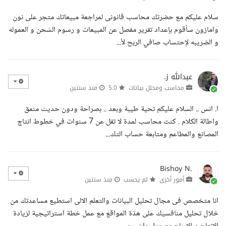
سلام عليكم مع حضرتك محاسب قانونى لمراجعة مبيعاتك متجر على نون
وامازون سأقوم بإعداد تقرير مفصل عن المبيعات و رسوم الشحن و العموله
و الضريبه لإحتساب صافي الربح لأ...
عبدالله ز.
محاسب ومحلل بيانات
5.0
منذ سنتين
ا. انس .. السلام عليكم تحية طيبة وبعد .. بصراحة ودون حديث منمق
واطالة الكلام . كنت محاسب لمدة لا تقل عن 7 سنوات في خطوط انتاج
المصانع والمطاعم ومتابعة حساب التك...
Bishoy N.
أمور أخرى
لم يحسب
منذ سنتين
انا متخصص فى مجال تحليل البيانات والتعلم الالى استطيع مساعدتك من
خلال تحليل منافسيك على هذة المواقع مع عمل خطة استراتيجية لزيادة