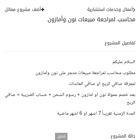
أعمال وخدمات استشارية
أضف مشروع مماثل
محاسب لمراجعة مبيعات نون وأمازون
تفاصيل المشروع
السلام عليكم
مطلوب محاسب لمراجعة مبيعات متجر على نون وامازون
لمعرفة صافي الربح او صافي العائدات
بعد خصم عمولة نون او امازون + رسوم الشحن + حساب الضريبة = صافي
الربح
المدة الزمنية تقريباً 7 اشهر او 6 اشهر ماضية
حالة المشروع
مُغلق