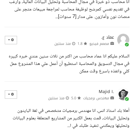
أنا محاسب ذو خبرة في مجال المحاسبة وتحليل البيانات المالية، وأرغب
في تقديم نفسي كمرشح لوظيفة محاسب لمراجعة مبيعات متجر على
منصات نون وأمازون. على مدار [7 سنوات]...
عماد ع.
مصمم فيديو
1.8
منذ سنتين
السلام عليكم انا عماد محاسب من اكتر من ثلاث سنين عندي خبره كبيره
في مجال التسويق والمحاسبة استطيع أن أعمل علي هذا المشروع عمل
كلي وانفذه باسرع وقت ممكن
Majid I.
مهندس برمجيات
5.0
منذ سنتين
أهلا بك استاذ انس، انا مهندس برمجيات متخصص في لغة البايثون
وتحليل البيانات، قمت بعمل الكثير من المشاريع المتعلقة بعلوم البيانات
وتحليلها ويمكنني تنفيذ طلبك في ا...