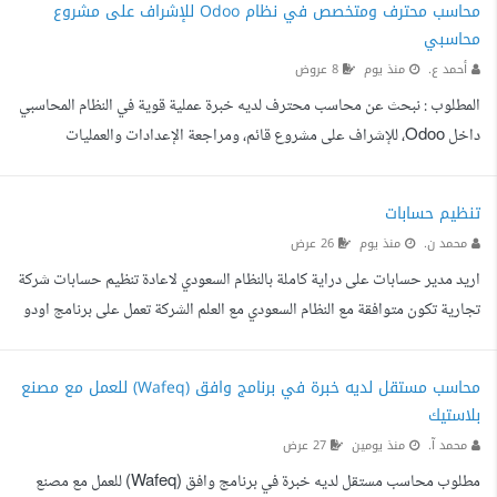
محاسب محترف ومتخصص في نظام Odoo للإشراف على مشروع
محاسبي
أحمد ع.
منذ يوم
8 عروض
المطلوب : نبحث عن محاسب محترف لديه خبرة عملية قوية في النظام المحاسبي
داخل Odoo، للإشراف على مشروع قائم، ومراجعة الإعدادات والعمليات
المحاسبية، ومعالجة الأخطاء والمشكلات الحالية، بالإضافة إلى تدريب محاسب
الشركة على الاستخدام الصحيح والاحترافي للنظام. نطاق العمل : مراجعة
تنظيم حسابات
الإعدادات المحاسبية الحالية في نظام Odoo. تحليل المشكلات والأخطاء
محمد ن.
منذ يوم
26 عرض
الموجودة وتحديد أسبابها. إعادة ضبط الحسابات وإعدادات النظام المحاسبي
اريد مدير حسابات على دراية كاملة بالنظام السعودي لاعادة تنظيم حسابات شركة
بالشكل الصحيح. مراجعة دليل الحسابات والحسابا...
تجارية تكون متوافقة مع النظام السعودي مع العلم الشركة تعمل على برنامج اودو
المحاسبي
محاسب مستقل لديه خبرة في برنامج وافق (Wafeq) للعمل مع مصنع
بلاستيك
محمد آ.
منذ يومين
27 عرض
مطلوب محاسب مستقل لديه خبرة في برنامج وافق (Wafeq) للعمل مع مصنع