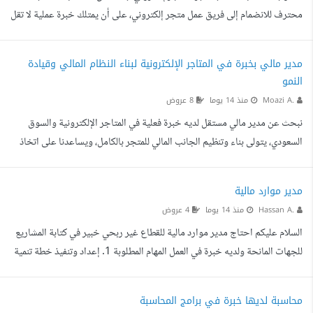
محترف للانضمام إلى فريق عمل متجر إلكتروني، على أن يمتلك خبرة عملية لا تقل
عن 5 سنوات في المحاسبة وإدارة الحسابات، ويفضل أن تكون لديه خبرة في
التجارة الإلكترونية. المهام المطلوبة: إدارة الدورة المحاسبية كاملة. تسجيل القيود
مدير مالي بخبرة في المتاجر الإلكترونية لبناء النظام المالي وقيادة
اليومية والتسويات البنكية. إعداد التقارير المالية الشهرية والسنوية. إدارة
النمو
حسابات العملاء والموردين. متابعة الذمم المدينة والدائنة. احتساب ضريبة القيمة
Moazi A.
منذ 14 يوما
8 عروض
المضافة وإعداد ال...
نبحث عن مدير مالي مستقل لديه خبرة فعلية في المتاجر الإلكترونية والسوق
السعودي، يتولى بناء وتنظيم الجانب المالي للمتجر بالكامل، ويساعدنا على اتخاذ
قرارات النمو والتوسع بناء على أرقام واضحة. لا نبحث عن محاسب يقتصر دوره
على تسجيل الفواتير والقيود فهذه المهام يمكن تنفيذها عبر البرامج المحاسبية.
مدير موارد مالية
نحتاج شخصا بدور قيادي واستراتيجي، يستطيع نقل المتجر إلى مرحلة مالية أكثر
Hassan A.
منذ 14 يوما
4 عروض
تنظيما وربحية، ويعمل معنا بشكل مستمر. نعتمد حاليا على التسويق بالأداء، ونعيد
السلام عليكم احتاج مدير موارد مالية للقطاع غير ربحي خبير في كتابة المشاريع
استثمار ...
للجهات المانحة ولديه خبرة في العمل المهام المطلوبة 1. إعداد وتنفيذ خطة تنمية
الموارد المالية بما يتوافق مع الخطة الاستراتيجية للجمعية. 2. البحث عن فرص
التمويل والمنح المحلية والدولية المناسبة لأنشطة الجمعية. 3. إعداد طلبات المنح
محاسبة لديها خبرة في برامج المحاسبة
والمقترحات التمويلية بالتنسيق مع الإدارات المعنية. 4. بناء وإدارة قاعدة بيانات