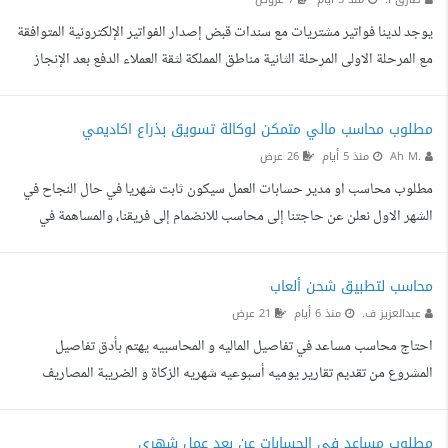
يوجد لدينا فواتير مشتريات مع سندات قبض إصدار الفواتير الإلكترونية المتوافقة
مع المرحلة الاولى المرحلة الثانية مناطق المملكة لثقة العملاء الدفع بعد الإنجاز
مطلوب محاسب مالي متمكن لوكالة تسويق بذراع اكاديمي
Ah M.
منذ 5 أيام
26 عرض
مطلوب محاسب او مدير حسابات العمل سيكون ثابت شهريا في حال النجاح في
الشهر الاول نعلن عن حاجتنا إلى محاسب للانضمام إلى فريقنا، والمساهمة في
إدارة وتنظيم الجوانب المالية للشركة والأكاديمية، بما يتوافق مع الميزانية المعتمدة
للمشروع. من نحن نحن وكالة متخصصة في: التسويق الرقمي وإدارة الحملات
محاسب لتطبيق شحن ألعاب
الإعلانية. تصميم الهويات البصرية والمحتوى الإبداعي. إدارة منصات التواصل
عبدالعزيز ف.
منذ 6 أيام
21 عرض
الاجتماعي. تطوير المواقع الإلكترونية وأنظمة الويب. تقديم البرامج التدريبية
احتاج محاسب مساعد في تفاصيل الماليه و المحاسبيه يهتم بأدق تفاصيل
وورش العمل في ال...
المشروع من تقديم تقارير يوميه أسبوعيه شهريه الزكاة و الضريبة المصاريف
اللازمات
مطلوب مساعد في الحسابات عن بعد عمل شهري