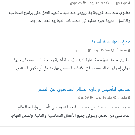
عبدالعزيز ا.
منذ 15 يوما
23 عرض
للمانحين والداعمين والشركاء المحتملين وتحديثها بشكل مستمر. 5. التوا...
مطلوب محاسبه خريجة بكالريوس محاسبه .. تجيد العمل على برامج المحاسبه
والاكسل... لديها خبره عمليه في الحسابات التجاريه للعمل عن بعد...
مصفٍ لمؤسسة أهلية
محمد آ.
منذ 15 يوما
6 عروض
مطلوب مصف لمؤسسة أهلية لدينا مؤسسة أهلية بحاجة إلى مصف ذو خبرة
لتولي إجراءات التصفية وفق الأنظمة المعمول بها. يفضل أن يكون المتقدم: -
محاميا، أو - محاسبا قانونيا. على من لديه الخبرة والرغبة في القيام بالمهمة
التواصل، مع توضيح الخبرة وأتعابه المقترحة.
محاسب لتأسيس وإدارة النظام المحاسبي من الصفر
خالد ا.
منذ 16 يوما
59 عرض
طلوب محاسب نبحث عن محاسب لديه القدرة على تأسيس وإدارة النظام
المحاسبي من الصفر، ويتولى جميع الأعمال المحاسبية والمالية، وتشمل المهام:
إنشاء الدليل المحاسبي وإعداد الدورة المستندية. تسجيل القيود اليومية وترحيلها.
إدارة الحسابات العامة وحسابات العملاء والموردين. إعداد التقارير المالية الشهرية