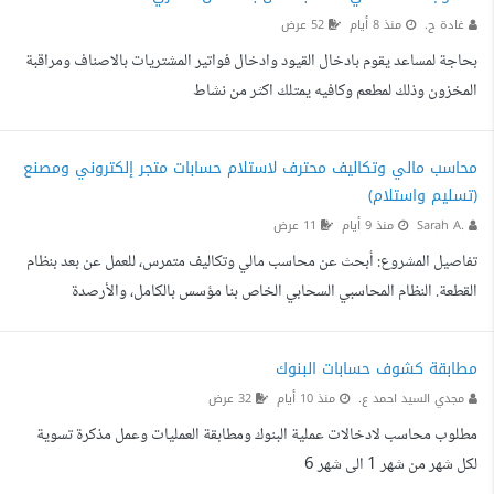
غادة ح.
منذ 8 أيام
52 عرض
بحاجة لمساعد يقوم بادخال القيود وادخال فواتير المشتريات بالاصناف ومراقبة
المخزون وذلك لمطعم وكافيه يمتلك اكثر من نشاط
محاسب مالي وتكاليف محترف لاستلام حسابات متجر إلكتروني ومصنع
(تسليم واستلام)
Sarah A.
منذ 9 أيام
11 عرض
تفاصيل المشروع: أبحث عن محاسب مالي وتكاليف متمرس، للعمل عن بعد بنظام
القطعة. النظام المحاسبي السحابي الخاص بنا مؤسس بالكامل، والأرصدة
الافتتاحية مدخلة ومطابقة. المهمة الأساسية هي الاستلام الاحترافي للحسابات
من المحاسب السابق واستكمال العمل. تمتلك المؤسسة متجرا إلكترونيا على
مطابقة كشوف حسابات البنوك
منصة سلة (بمتوسط 300 طلب شهريا)، ومصنعا قيد التأسيس يستورد مواده من
مجدي السيد احمد ع.
منذ 10 أيام
32 عرض
الخارج. أبحث عن كفاءة مالية صارمة في المواعيد، تحمي المؤسسة ضريبيا،
مطلوب محاسب لادخالات عملية البنوك ومطابقة العمليات وعمل مذكرة تسوية
وتقدم تحليلات دقيقة للتكاليف. المهام ال...
لكل شهر من شهر 1 الى شهر 6