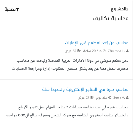
المشاريع
تصفية
محاسبة تكاليف
محاسب عن بُعد لمطعم في الإمارات
Chaimaa L.
منذ 20 ساعة
37 عرض
نحن مطعم سوشي في دولة الإمارات العربية المتحدة ونبحث عن محاسب
محترف للعمل معنا عن بعد بشكل مستمر. المطلوب: إدارة ومراجعة الحسابات
اليومية للمطعم. متابعة المبيعات من منصات التوصيل في الإمارات (Talabat -
Noon Food - Deliveroo). تسجيل المشتريات والمصاريف. متابعة المخزون
محاسب خبرة في المتاجر الإلكترونية وتحديدا سلة
والجرد. حساب Food Cost. إعداد تقرير أرباح وخسائر شهري. تجهيز تقارير
Seen A.
منذ يوم
27 عرض
واضحة تساعد في اتخاذ القرارات. يشترط: خبرة سابقة في محاسبة المطاعم أو
محاسب خبره في سله لمتابعة حسابات ٣ متاجر المهام عمل تقرير الأرباح
الكافيهات. يفضل من لديه خبرة في مطاعم داخل ا...
والخسائر متابعة المخزون المتابعة مع شركة الشحن ومعرفة مبالغ الcod مراجعة
فواتير شركات الشحن في حال وجود ملاحظات عمل كل التقارير والمتابعات
اللازمه لإنهاء كافة العمليات الحسابيه بطريقة صحيح