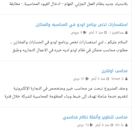
بلاستيك جديد بنظام العمل الجزئي. المهام: - ادخال القيود المحاسبية. - مطابقة
الحساب البنكي. - مراجعة فواتير المبيعات والمشتريات. - إعداد التقارير المالية -
التأكد من صحة البيانات المحاسبية داخل برنامج وافق. - خبرة عملية في
استفسارات تخص برنامج اودو في المحاسبه والمخازن
استخدام برنامج وافق. - خبرة في المحاسبة المالية، ويفضل في المصانع أو
عبدالعزيز ا.
منذ 3 أيام
9 عروض
الأنشطة التجارية.
السلام عليكم .. لدي استفسارات تخص برنامج اودو في الحسابات والمخازن ..
مطلوب محاسب متمكن في نظام اودو لديه خبره في الاعمال التجاريه وطبق
النظام وشتغل عليه فعليا.. الاستفسارات لمده ساعتين فقط وشكرا
محاسب اونلاين
Smart S.
منذ 3 أيام
51 عرض
وصف المشروع: نبحث عن محاسب خبير ومتخصص في التجارة الإلكترونية
لتقديم خدمة شاملة تهدف إلى ضبط وبناء المنظومة المحاسبية للشركة خلال فترة
30 يوما. المهام والمخرجات المطلوبة: تأسيس دليل الحسابات (Chart of
Accounts): هيكلة وتنسيق دليل حسابات يناسب نشاط التجارة الإلكترونية
محاسب لتطوير وأتمتة نظام محاسبي
(المبيعات، المشتريات، المصاريف التشغيلية، بوابات الدفع، والتسويات). إدارة
Kh G.
منذ 4 أيام
13 عرض
وتسوية المخزون: بناء آلية جرد ومتابعة حركة البضائع وتكلفة المبيعات