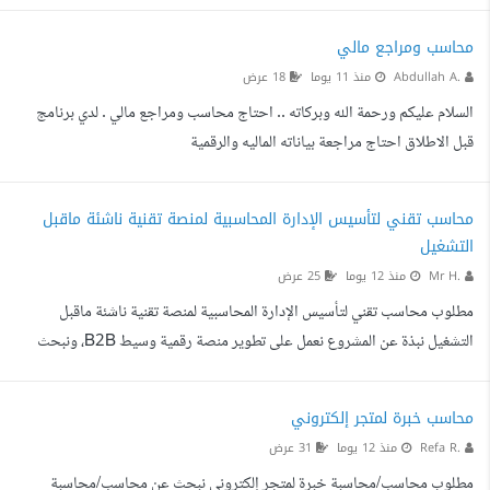
محاسب ومراجع مالي
Abdullah A.
منذ 11 يوما
18 عرض
السلام عليكم ورحمة الله وبركاته .. احتاج محاسب ومراجع مالي . لدي برنامج
قبل الاطلاق احتاج مراجعة بياناته الماليه والرقمية
محاسب تقني لتأسيس الإدارة المحاسبية لمنصة تقنية ناشئة ماقبل
التشغيل
Mr H.
منذ 12 يوما
25 عرض
مطلوب محاسب تقني لتأسيس الإدارة المحاسبية لمنصة تقنية ناشئة ماقبل
التشغيل نبذة عن المشروع نعمل على تطوير منصة رقمية وسيط B2B، ونبحث
عن محاسب تقني يمتلك خبرة في تأسيس الأنظمة والإجراءات المحاسبية
للشركات التقنية والمنصات الرقمية، لبناء إدارة محاسبية متكاملة منذ مرحلة
محاسب خبرة لمتجر إلكتروني
التأسيس. المطلوب شخص قادر على تصميم النظام المحاسبي وربطه بالتشغيل،
Refa R.
منذ 12 يوما
31 عرض
ووضع الأسس المحاسبية التي تضمن دقة البيانات وسهولة التوسع مستقبلا. نطاق
مطلوب محاسب/محاسبة خبرة لمتجر إلكتروني نبحث عن محاسب/محاسبة
العمل أولا: تأسيس الإدارة المحاسبية إعداد د...