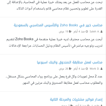
نبحث عن محاسب للعمل عن بعد يمتلك خبرة عملية في المحاسبة، بالإضافة إلى
(COGS). التسويات المالية: مطابقة الحسابات...
القدرة على تطوير وتحسين نظام محاسبي قائم باستخدام أدوات الذكاء
الاصطناعي، وبالأخص Claude ومنهجية Vibe Coding، بهدف أتمتة العمليات،
وإضافة الميزات، وتحسين التقارير المالية. المهام والمسؤوليات تسجيل القيود
محاسب خبير في Zoho Books والتأسيس المحاسبي بالسعودية
المحاسبية اليومية بدقة ووفق المعايير المحاسبية. إدارة الحسابات المدينة
Saleh A.
منذ 4 أيام
19 عرض
والدائنة والتسويات البنكية. استخراج التقارير المالية والإدارية وتحليل نتائجها.
أبحث عن محاسب محترف لديه خبرة عملية متقدمة في Zoho Books لتقديم
تطوير وتحسين النظام المحاس...
تدريب وتوجيه مباشر في: تأسيس النظام ودليل الحسابات. مراجعة الإدخالات
والقيود المحاسبية. إعداد الضرائب وضريبة القيمة المضافة وفق الأنظمة
السعودية. أفضل الممارسات المحاسبية والامتثال للوائح السعودية. الإجابة على
محاسب لعمل مطابقة الصندوق والبنك اسبوعيا
الاستفسارات أثناء التطبيق العملي. يشترط: خبرة مثبتة في Zoho Books.
Work D.
منذ 4 أيام
26 عرض
معرفة قوية بالمعايير والأنظمة المحاسبية والضريبية في السعودية. يفضل وجود
عدد 2 محل تموينات وكل فرع يعمل على برنامج رواء المحاسبي بشكل مستقل ،
أعمال سابقة أو شهادات تثبت الخبرة.
والمطلوب محاسب لعمل مطابقة الصندوق والبنك مرتين في الشهر.
إصدار فواتير مشتريات والمرحلة الثانية
طارق ا.
منذ 5 أيام
7 عروض