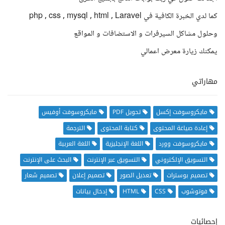
كما لدي الخبرة الكافية في php , css , mysql , html , Laravel
وحلول مشاكل السيرفرات و الاستضافات و المواقع
يمكنك زيارة معرض اعمالي
مهاراتي
مايكروسوفت إكسل
تحويل PDF
مايكروسوفت أوفيس
إعادة صياغة المحتوى
كتابة المحتوى
الترجمة
مايكروسوفت وورد
اللغة الإنجليزية
اللغة العربية
التسويق الإلكتروني
التسويق عبر الإنترنت
البحث على الإنترنت
تصميم بوسترات
تعديل الصور
تصميم إعلان
تصميم شعار
فوتوشوب
CSS
HTML
إدخال بيانات
إحصائيات