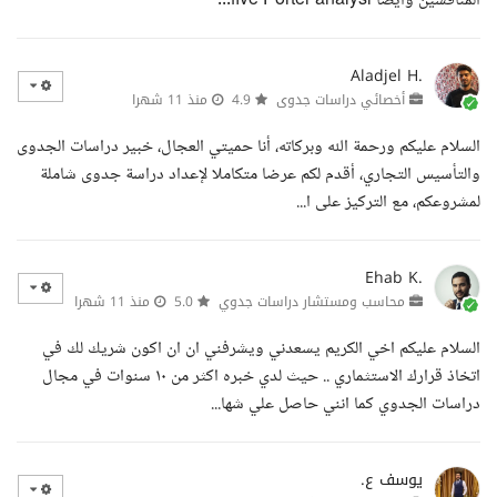
المنافسين وايضا five Porter analysi...
Aladjel H.
أخصائي دراسات جدوى
4.9
منذ 11 شهرا
السلام عليكم ورحمة الله وبركاته، أنا حميتي العجال، خبير دراسات الجدوى
والتأسيس التجاري، أقدم لكم عرضا متكاملا لإعداد دراسة جدوى شاملة
لمشروعكم، مع التركيز على ا...
Ehab K.
محاسب ومستشار دراسات جدوي
5.0
منذ 11 شهرا
السلام عليكم اخي الكريم يسعدني ويشرفني ان ان اكون شريك لك في
اتخاذ قرارك الاستثماري .. حيث لدي خبره اكثر من ١٠ سنوات في مجال
دراسات الجدوي كما انني حاصل علي شها...
يوسف ع.