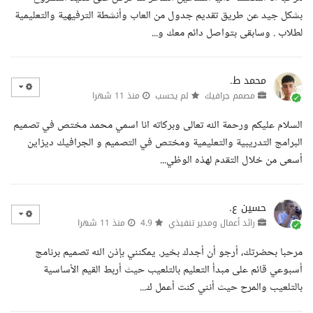
بشكل جيد عن طريق تقديم جدول من العاب وأنشطة الترفيهية والتعليمية
لطلاب . وسابقى بتواصل دائم معك و...
محمد ط.
مصمم جرافيك
لم يحسب
منذ 11 شهرا
السلام عليكم ورحمة الله تعالى وبركاته انا اسمي محمد مختص في تصميم
البرامج التدريبية والتعليمية ومختص في التصميم و الجرافيك ديزاين
أسعى من خلال التقدم لهذه الوظي...
حسين ع.
رائد أعمال ومدير تنفيذي
4.9
منذ 11 شهرا
مرحبا بحضرتك، أرجو أن أجدك بخير. يمكنني بإذن الله تصميم برنامج
أسبوعي قائم على مبدأ التعليم بالتلعيب حيث أربط القيم الأساسية
بالتلعيب والمرح حيث أنني كنت أعمل ك...