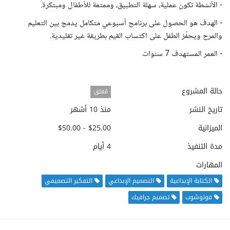
- الأنشطة تكون عملية، سهلة التطبيق، وممتعة للأطفال ومبتكرة.
- الهدف هو الحصول على برنامج أسبوعي متكامل يدمج بين التعليم
والمرح ويحفّز الطفل على اكتساب القيم بطريقة غير تقليدية.
- العمر المستهدف 7 سنوات
حالة المشروع
مُغلق
تاريخ النشر
منذ 10 أشهر
الميزانية
$25.00 - $50.00
مدة التنفيذ
4 أيام
المهارات
الكتابة الإبداعية
التصميم الإبداعي
التفكير التصميمي
فوتوشوب
تصميم جرافيك