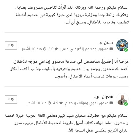
السلام عليكم ورحمة الله وبركاته، لقد قرأت تفاصيل مشروعك بعناية،
وفكرتك رائعة جدا ومؤثرة تربويا. لدي خبرة كبيرة في تصميم أنشطة
تعليمية وتربوية للأطفال، وسبق أن أ...
حسن م.
مسوق ومصمم إلكتروني متميز
5.0
منذ 10 أشهر
مرحبا أنا [حسن]، متخصص في صناعة محتوى إبداعي موجه للأطفال،
أقدم لك محتوى يجمع بين التعليم والترفيه بأسلوب جذاب. أكتب أفكار
وسيناريوهات تناسب أعمار الأطفال، وأصم...
شعبان س.
مدقق لغوي ومؤلف و معلم
4.9
منذ 10 أشهر
السلام عليكم مع حضرتك شعبان سيد كبير معلمي اللغة العربية خبرة خمسة
و عشرون عاما مؤلف كتاب أسهل طريقة لتحفيظ الأطفال ترتيب سور
القرآن الكريم يمكنني عمل انشطة للأ...