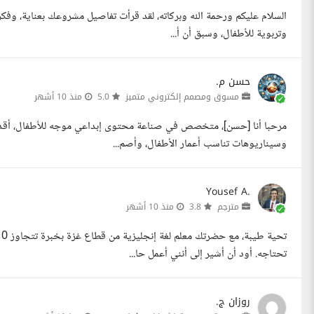
السلام عليكم ورحمة الله وبركاته، لقد قرأت تفاصيل مشروعك بعناية، وفكر
وتربوية للأطفال، وسبق أن أ...
حسن م.
مسوق ومصمم إلكتروني متميز
5.0
منذ 10 أشهر
مرحبا أنا [حسن]، متخصص في صناعة محتوى إبداعي موجه للأطفال، أقدم 
وسيناريوهات تناسب أعمار الأطفال، وأصم...
Yousef A.
مترجم
3.8
منذ 10 أشهر
تحتاجه. أود أن أشير إلى أنني أعمل حا...
روزان ج.