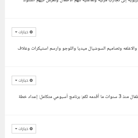
بوية إلى تجارب مرئية وتفاعلية تلهم الأطفال وتغرس فيهم السلوك
خيارات
والاغلفه وتصاميم السوشيال ميديا واللوجو وارسم استيكرات وغلاف
خيارات
يسعدني التقدم لتنفيذ مشروعكم انا أعمل ك متخصصه فى التعامل مع الاطفال منذ 3 سنوات ما أقدمه لكم: برنامج أسبوعي متكامل: إعداد خطة
خيارات