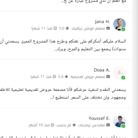
مع العلم أن لدي مشروع عبارة عن ح...
Jana H.
مصمم موشن جرافيك
5.0
منذ 11 شهرا
سنوات) يجمع بين التعليم والمرح، ويرك...
Doaa A.
مصمم عروض تقديمية
5.0
منذ 11 شهرا
يسعدني التقدم لتنفيذ عرضكم فأنا مصممة عروض تقديمية تعليمية للاط
ومجهود. ولن نختلف على السعر. استطيع ا...
Youssef E.
مهندس برمجيات
لم يحسب
منذ 10 أشهر