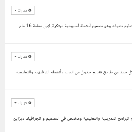
خيارات
السلام عليكم ورحمة الله وبركاته ، لقد قرأت المشروع جيدا وبإذن الله أستطيع تنفيذه وهو تصميم أنشطة أسبوعية مبتكرة. لإني معلمة 16 عام
خيارات
كل جيد عن طريق تقديم جدول من العاب وأنشطة الترفيهية والتعليمية
خيارات
 البرامج التدريبية والتعليمية ومختص في التصميم و الجرافيك ديزاين