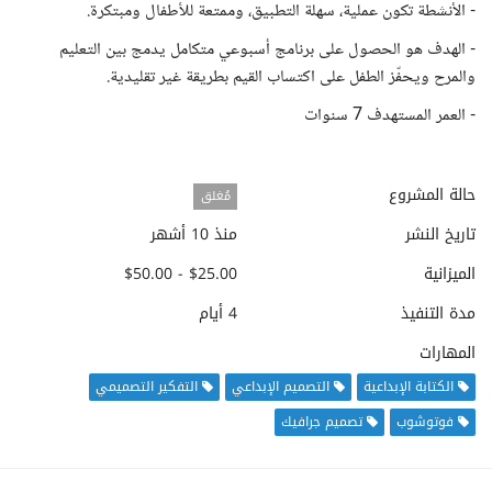
- الأنشطة تكون عملية، سهلة التطبيق، وممتعة للأطفال ومبتكرة.
- الهدف هو الحصول على برنامج أسبوعي متكامل يدمج بين التعليم
والمرح ويحفّز الطفل على اكتساب القيم بطريقة غير تقليدية.
- العمر المستهدف 7 سنوات
حالة المشروع
مُغلق
تاريخ النشر
منذ 10 أشهر
الميزانية
$25.00 - $50.00
مدة التنفيذ
4 أيام
المهارات
الكتابة الإبداعية
التصميم الإبداعي
التفكير التصميمي
فوتوشوب
تصميم جرافيك