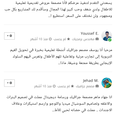
يسعدني التقدم لتنفيذ عرضكم فأنا مصممة عروض تقديمية تعليمية
للاطفال ولدي شغف وحب كبير لهذا المجال وسأقدم لك المشاريع بكل حب
ومجهود. ولن نختلف على السعر. استطيع ا...
Youssef E.
مهندس برمجيات
لم يحسب
منذ 10 أشهر
مرحبا أنا يوسف مصمم جرافيك أنشطة تعليمية بخبرة في تحويل القيم
التربوية إلى تجارب مرئية وتفاعلية تلهم الأطفال وتغرس فيهم السلوك
الإيجابي بطريقة ممتعة وشيقة. ماذا...
Jehad M.
مصمم جرافيك
لم يحسب
منذ 10 أشهر
انا جهاد ماهر مصممة جرافيك ورسامة ديجيتال عملت في تصميم البنرات
والاغلفه وتصاميم السوشيال ميديا واللوجو وارسم استيكرات وغلاف
الاجندات .. عملت في حضانه لحبي للأط...