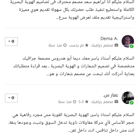
السلام عليكم انا ابراهيم سعد مصمم محترف فى تصاميم الهوية البصرية
الكاملة واستطيع تنفيذ طلب حضرتك بكل سهولة تقديم هوي مميزة
واستراتيجية تقديم ملف لعرض الهوية سرع...
Dema A.
مصمم جرافيك
لم يحسب
منذ سنة
السلام عليكم أستاذ ياسر معك ديما أبو هدروس مصممة جرافيك
متخصصة في تصميم الشعارات و الهوية البصرية ، بعد قراءة متطلباتك
بعناية أدركت أنك تبحث عن مصمم شعارات و هو...
عمار س.
مصمم جرافيك
5.0
منذ سنة
السلام عليكم استاذ ياسر، الهوية البصرية القوية مش مجرد رفاهية هي
حجر الأساس لأي شركة مقاولات ناوية تدخل السوق وتثبت وجودها بثقة.
انت مش داخل تنافس، انت داخل تفر...