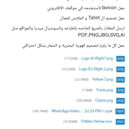
عمل favicon لأستخدمه في موقعك الالكتروني
عمل تصميم ال Tshirt و الملابس للعمال
ارسل الملفات بالصيغ الخاصه بالطباعه والسوشيال ميديا والمواقع مثل
PDF,PNG,JBG,SVG,AI
عمل كل ما يلزم لتصميم الهوية البصرية و الشعار بشكل احترافي
Logo-Ar-Right7.png
(17.32KB)
png
Logo-En-Right-2.png
(19.52KB)
png
Yellow-7.png
(23.78KB)
png
Fonts.png
(7.5MB)
png
Colors.png
(326.98KB)
png
WhatsApp-Video-….52.33-PM-1.mp4
(760.74KB)
mp4
FitMan-Yellow.mov
(33.05MB)
mov