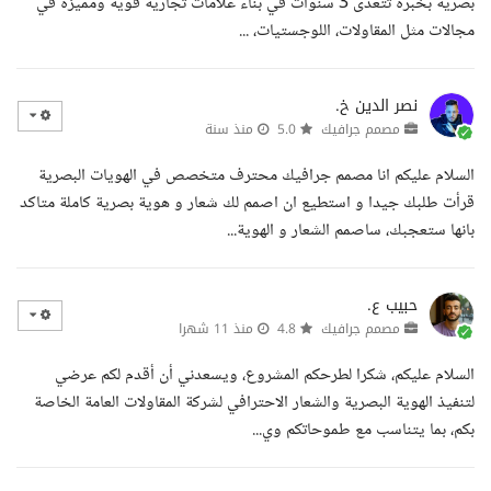
بصرية بخبرة تتعدى 3 سنوات في بناء علامات تجارية قوية ومميزة في
مجالات مثل المقاولات، اللوجستيات، ...
نصر الدين خ.
مصمم جرافيك
5.0
منذ سنة
السلام عليكم انا مصمم جرافيك محترف متخصص في الهويات البصرية
قرأت طلبك جيدا و استطيع ان اصمم لك شعار و هوية بصرية كاملة متاكد
بانها ستعجبك، ساصمم الشعار و الهوية...
حبيب ع.
مصمم جرافيك
4.8
منذ 11 شهرا
السلام عليكم، شكرا لطرحكم المشروع، ويسعدني أن أقدم لكم عرضي
لتنفيذ الهوية البصرية والشعار الاحترافي لشركة المقاولات العامة الخاصة
بكم، بما يتناسب مع طموحاتكم وي...