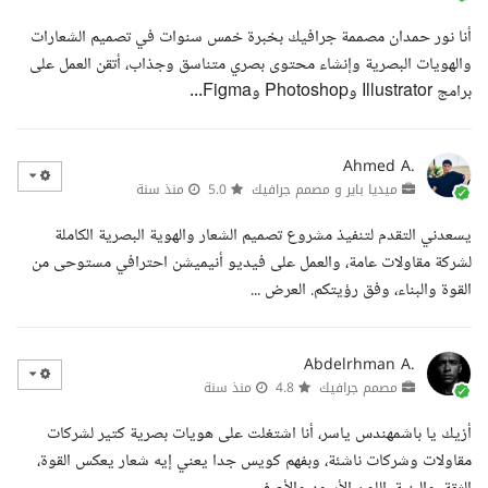
أنا نور حمدان مصممة جرافيك بخبرة خمس سنوات في تصميم الشعارات
والهويات البصرية وإنشاء محتوى بصري متناسق وجذاب، أتقن العمل على
برامج Illustrator وPhotoshop وFigma...
Ahmed A.
ميديا باير و مصمم جرافيك
5.0
منذ سنة
يسعدني التقدم لتنفيذ مشروع تصميم الشعار والهوية البصرية الكاملة
لشركة مقاولات عامة، والعمل على فيديو أنيميشن احترافي مستوحى من
القوة والبناء، وفق رؤيتكم. العرض ...
Abdelrhman A.
مصمم جرافيك
4.8
منذ سنة
أزيك يا باشمهندس ياسر، أنا اشتغلت على هويات بصرية كتير لشركات
مقاولات وشركات ناشئة، وبفهم كويس جدا يعني إيه شعار يعكس القوة،