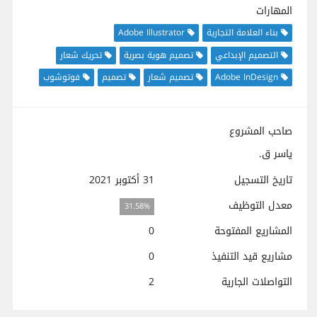
المهارات
بناء العلامة التجارية
Adobe Illustrator
التصميم الإبداعي
تصميم هوية بصرية
تحريك شعار
Adobe InDesign
تصميم شعار
تصميم
فوتوشوب
صاحب المشروع
ياسر ق.
تاريخ التسجيل
31 أكتوبر 2021
معدل التوظيف
31.58%
المشاريع المفتوحة
0
مشاريع قيد التنفيذ
0
التواصلات الجارية
2