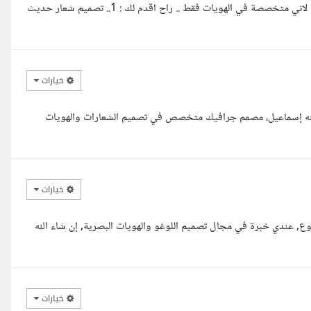
السلام عليكم ورحمة الله .. ملاحظة مهمة أ ياسر :انا لا اقدم اعمال انميشن لاني متخصصة في الهويات فقط .. راح اقدم لك : 1.. تصميم شعار حديث
خيارات
دالله إسماعيل، مصمم جرافيك متخصص في تصميم الشعارات والهويات
خيارات
وع, عندي خبرة في مجال تصميم اللوغو والهويات البصرية, إن شاء الله
خيارات