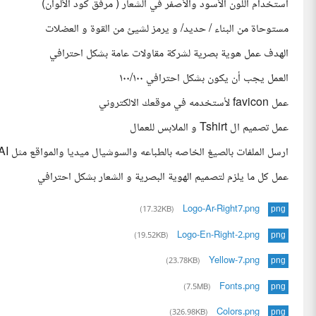
استخدام اللون الأسود والأصفر في الشعار ( مرفق كود الألوان)
مستوحاة من البناء / حديد/ و يرمز لشيئ من القوة و العضلات
الهدف عمل هوية بصرية لشركة مقاولات عامة بشكل احترافي
العمل يجب أن يكون بشكل احترافي ١٠٠/١٠٠
عمل favicon لأستخدمه في موقعك الالكتروني
عمل تصميم ال Tshirt و الملابس للعمال
ارسل الملفات بالصيغ الخاصه بالطباعه والسوشيال ميديا والمواقع مثل PDF,PNG,JBG,SVG,AI
عمل كل ما يلزم لتصميم الهوية البصرية و الشعار بشكل احترافي
Logo-Ar-Right7.png
(17.32KB)
png
Logo-En-Right-2.png
(19.52KB)
png
Yellow-7.png
(23.78KB)
png
Fonts.png
(7.5MB)
png
Colors.png
(326.98KB)
png