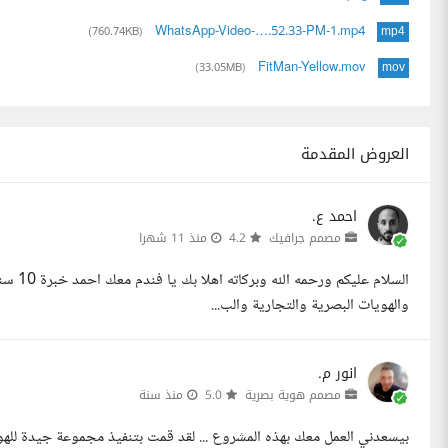
WhatsApp-Video-….52.33-PM-1.mp4
(760.74KB)
mp4
FitMan-Yellow.mov
(33.05MB)
mov
العروض المقدمة
احمد ع.
مصمم جرافيك
4.2
منذ 11 شهرا
السلام
والهويات البصرية والتجارية والب...
انور م.
مصمم هوية بصرية
5.0
منذ سنة
بيسعدني العمل معك بهذه المشروع ... لقد قمت بتنفيذ مجموعة جيدة للهو