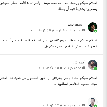
وعصري: يشترط فيه أن يحاك...
Abdallah I.
مصمم علامات تجارية
5.0
منذ سنة
السلام عليكم ورحمة الله وبركاته مهندس ياسر تحية طيبة وبعد، أنا عب
البصرية. يسعدني التقدم للعمل معكم ع...
أحمد ش.
مصمم جرافيك
5.0
منذ سنة
السلام عليكم أستاذ ياسر, يشرفني أن أكون المسئول عن تنفيذ هذا المشر
سيتم تصميم العناصر المطلوبة ب...
اسامة ق.
مصمم جرافيك
4.2
منذ سنة