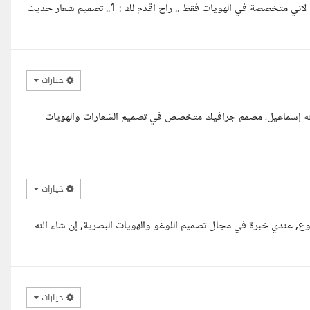
السلام عليكم ورحمة الله .. ملاحظة مهمة أ ياسر :انا لا اقدم اعمال انميشن لاني متخصصة في الهويات فقط .. راح اقدم لك : 1.. تصميم شعار حديث
خيارات
دالله إسماعيل، مصمم جرافيك متخصص في تصميم الشعارات والهويات
خيارات
وع, عندي خبرة في مجال تصميم اللوغو والهويات البصرية, إن شاء الله
خيارات