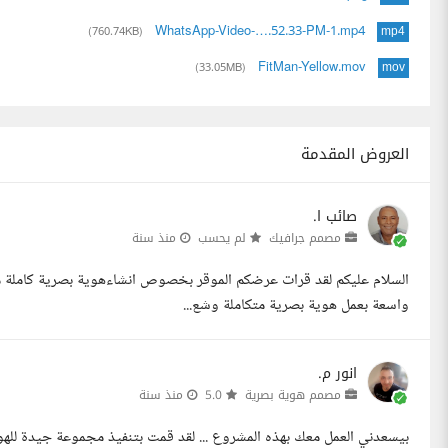
WhatsApp-Video-….52.33-PM-1.mp4
(760.74KB)
mp4
FitMan-Yellow.mov
(33.05MB)
mov
العروض المقدمة
صائب ا.
مصمم جرافيك
لم يحسب
منذ سنة
السلام عليكم لقد قرات عرضكم الموقر بخصوص انشاءهوية بصرية كاملة مع
واسعة بعمل هوية بصرية متكاملة وشع...
انور م.
مصمم هوية بصرية
5.0
منذ سنة
بيسعدني العمل معك بهذه المشروع ... لقد قمت بتنفيذ مجموعة جيدة للهو