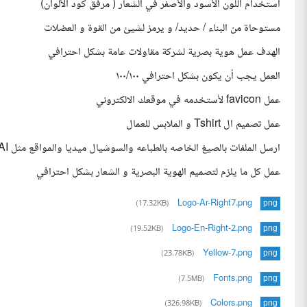
استخدام اللون الأسود والأصفر في الشعار ( مرفق كود الألوان)
مستوحاة من البناء / حديد/ و يرمز لشيئ من القوة و العضلات
الهدف عمل هوية بصرية لشركة مقاولات عامة بشكل احترافي
العمل يجب أن يكون بشكل احترافي ١٠٠/١٠٠
عمل favicon لأستخدمه في موقعك الالكتروني
عمل تصميم ال Tshirt و الملابس للعمال
ارسل الملفات بالصيغ الخاصه بالطباعه والسوشيال ميديا والمواقع مثل PDF,PNG,JBG,SVG,AI
عمل كل ما يلزم لتصميم الهوية البصرية و الشعار بشكل احترافي
Logo-Ar-Right7.png
(17.32KB)
png
Logo-En-Right-2.png
(19.52KB)
png
Yellow-7.png
(23.78KB)
png
Fonts.png
(7.5MB)
png
Colors.png
(326.98KB)
png