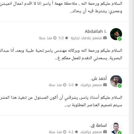
وعصري: يشترط فيه أن يحاك...
Abdallah I.
مصمم علامات تجارية
5.0
منذ سنة
السلام عليكم ورحمة الله وبركاته مهندس ياسر تحية طيبة وبعد، أنا عب
البصرية. يسعدني التقدم للعمل معكم ع...
أحمد ش.
مصمم جرافيك
5.0
منذ سنة
السلام عليكم أستاذ ياسر, يشرفني أن أكون المسئول عن تنفيذ هذا المشر
سيتم تصميم العناصر المطلوبة ب...
اسامة ق.
مصمم جرافيك
4.2
منذ سنة