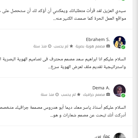
سيدي العزيز, لقد قرأت متطلباتك ويمكنني أن أؤكد لك أن ستحصل على 
مواقع العمل الحرة كما صممت الكثير منه...
Ebrahem S.
مصمم هوية بصرية
لم يحسب
منذ سنة
السلام عليكم انا ابراهيم سعد مصمم محترف فى تصاميم الهوية البصرية 
واستراتيجية تقديم ملف لعرض الهوية سرع...
Dema A.
مصمم جرافيك
لم يحسب
منذ سنة
السلام عليكم أستاذ ياسر معك ديما أبو هدروس مصممة جرافيك متخصصة في
أدركت أنك تبحث عن مصمم شعارات و هو...
عمار س.