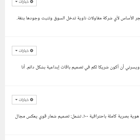
خيارات
جر الأساس لأي شركة مقاولات ناوية تدخل السوق وتثبت وجودها بثقة.
خيارات
ويسرني أن أكون شريكا لكم في تصميم باقات إبداعية بشكل دائم. أنا
خيارات
أهلا أستاذ ياسر، اطلعت على تفاصيل المشروع بالكامل، وأنا جاهز أقدملك هوية بصرية كاملة باحترافية ١٠٠، تشمل: تصميم شعار قوي يعكس مجال