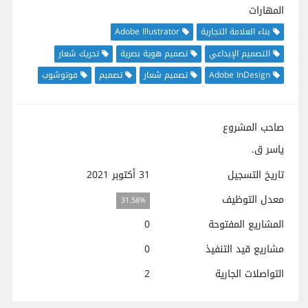
المهارات
بناء العلامة التجارية
Adobe Illustrator
التصميم الإبداعي
تصميم هوية بصرية
تحريك شعار
Adobe InDesign
تصميم شعار
تصميم
فوتوشوب
صاحب المشروع
ياسر ق.
تاريخ التسجيل
31 أكتوبر 2021
معدل التوظيف
31.58%
المشاريع المفتوحة
0
مشاريع قيد التنفيذ
0
التواصلات الجارية
2