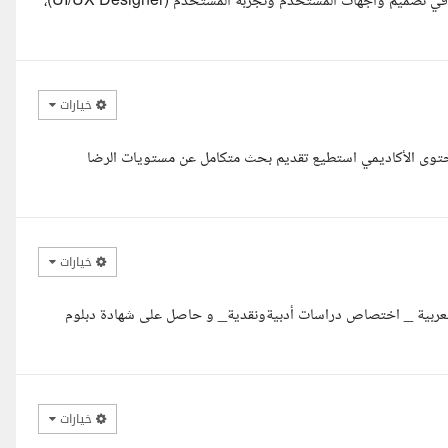
وعليكم السلام ورحمة الله وبركاته، أنا صفية بوشارب ، مستقلة متخصصة في تصميم واجهات المستخدم وتجربة المستخدم (UI/UX Designer)،
خيارات
لمحتوى الأكاديمي استطيع تقديم بحث متكامل عن مستويات الرضا
خيارات
لعربية _ اختصاص دراسات أدبيةونقدية_ و حاصل على شهادة دبلوم
خيارات