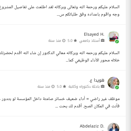
السلام عليكم ورحمة الله وتعالى وبركاته لقد اطلعت على تفاصيل المشروع
وجه واقوم باعداده وفق طلباتكم س...
Elsayed H.
أستاذ جامعي
5.0
منذ سنة
السلام عليكم ورحمه الله وبركاته معالي الدكتور إن شاء الله اقدم لحض
خلاله محور الأداء الوظيفي كما...
هويدا ع.
باحثة دكتوراه وكاتبة
5.0
منذ سنة
موظف غير راضي = أداء ضعيف خسائر صامتة داخل المؤسسة لو بتدور على
فأنت في المكان الصح. أقدم لك بحث ...
Abdelaziz D.