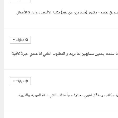
تسويق بمصر - دكتور (متعاون- عن بعد) بكلية الاقتصاد وإدارة الأعمال
خيارات
نا سلمت بحثين مشابهين لما تريد و المطلوب الثاني انا عندي خبرة كافية
خيارات
ه تعالى وبركاته: معكم أيوب بلبل، 32 سنة من المغرب، كاتب ومدقق لغوي محترف، وأستاذ مادتي اللغة العربية والتربية