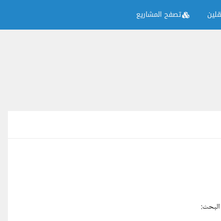
لين
تصفح المشاريع
البحث: