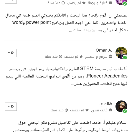
كتابة وترجمة
لم يحسب
منذ سنة
يسعدني ان اقوم بإنجاز هذا البحث وافادتكم بخبرتي المتواضعة في مجال
الكتابة والتحرير . كما انني اجيد العمل ببرنامج power point وword
بشكل احترافي ومميز ولقد عملت ...
Omar A.
مبرمج و مصمم
لم يحسب
منذ سنة
أنا طالب في مدرسة STEM للعلوم والتكنولوجيا، وتم قبولي في برنامج
Pioneer Academics، وهو من أقوى البرامج البحثية العالمية اللي بيدوا
فيها منح للطلاب المتميزين علش...
هاله ع.
كاتب تقني
لم يحسب
منذ سنة
السلام عليكم أ. حامد، اطلعت على تفاصيل مشروعكم البحثي حول
مستويات الرضا الوظيفي وأثرها على الأداء في المؤسسات، ويسعدني