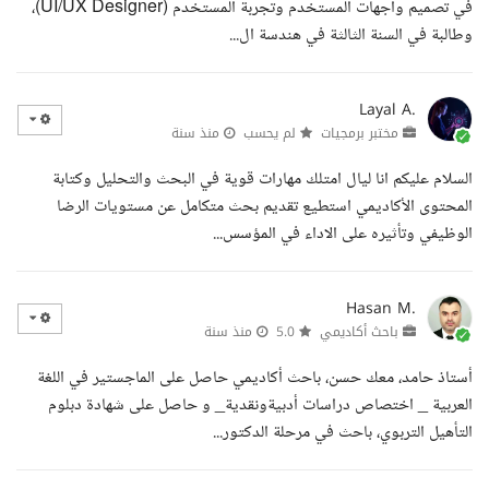
في تصميم واجهات المستخدم وتجربة المستخدم (UI/UX Designer)،
وطالبة في السنة الثالثة في هندسة ال...
Layal A.
مختبر برمجيات
لم يحسب
منذ سنة
السلام عليكم انا ليال امتلك مهارات قوية في البحث والتحليل وكتابة
المحتوى الأكاديمي استطيع تقديم بحث متكامل عن مستويات الرضا
الوظيفي وتأثيره على الاداء في المؤسس...
Hasan M.
باحث أكاديمي
5.0
منذ سنة
أستاذ حامد، معك حسن، باحث أكاديمي حاصل على الماجستير في اللغة
العربية _ اختصاص دراسات أدبيةونقدية_ و حاصل على شهادة دبلوم
التأهيل التربوي، باحث في مرحلة الدكتور...