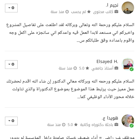
نجيم ا.
كاتب محتوى
لم يحسب
منذ سنة
السلام عليكم ورحمة الله وتعالى وبركاته لقد اطلعت على تفاصيل المشروع
واخبركم اني مستعد لابدا العمل فيه واعدكم اني سانجزه على اكمل وجه
واقوم باعداده وفق طلباتكم س...
Elsayed H.
أستاذ جامعي
5.0
منذ سنة
السلام عليكم ورحمه الله وبركاته معالي الدكتور إن شاء الله اقدم لحضرتك
عمل مميز حيث يرتبط هذا الموضوع بموضوع الدكتوراة والذي تناولت
خلاله محور الأداء الوظيفي كما...
هويدا ع.
باحثة دكتوراه وكاتبة
5.0
منذ سنة
موظف غير راضي = أداء ضعيف خسائر صامتة داخل المؤسسة لو بتدور