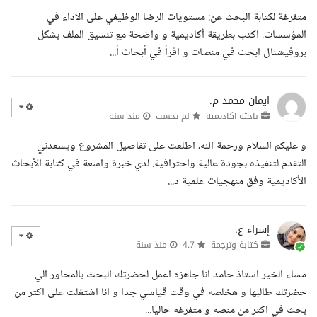
متفرغة لكتابة البحث عن: مستويات الرضا الوظيفي على الاداء في
المؤسسات. اكتب بطريقة أكاديمية و واضحة مع تنسيق الملف بشكل
بروفيشنال ابحث في منصات و اقرأ في أبحاث أ...
ايمان محمد م.
باحثة اكاديمية
لم يحسب
منذ سنة
و عليكم السلام ورحمة الله، اطلعت على تفاصيل المشروع ويسعدني
التقدم لتنفيذه بجودة عالية واحترافية. لدي خبرة واسعة في كتابة الأبحاث
الأكاديمية وفق منهجيات علمية د...
إسراء ع.
كتابة وترجمة
4.7
منذ سنة
مساء الخير استاذ حامد انا جاهزه اعمل لحضرتك البحث بالمحاور الي
حضرتك طالبها و هخلصه في وقت قياسي جدا و انا اشتغلت على اكتر من
بحث في اكتر من منصه و متفرغه حاليا...