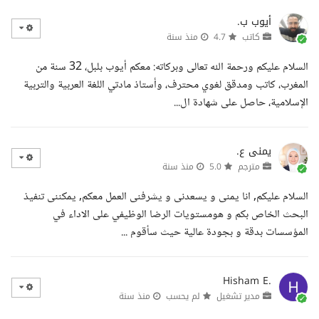
أيوب ب.
كاتب
4.7
منذ سنة
السلام عليكم ورحمة الله تعالى وبركاته: معكم أيوب بلبل، 32 سنة من
المغرب، كاتب ومدقق لغوي محترف، وأستاذ مادتي اللغة العربية والتربية
الإسلامية، حاصل على شهادة ال...
يمنى ع.
مترجم
5.0
منذ سنة
السلام عليكم, انا يمنى و يسعدنى و يشرفنى العمل معكم, يمكننى تنفيذ
البحث الخاص بكم و هومستويات الرضا الوظيفي على الاداء في
المؤسسات بدقة و بجودة عالية حيث سأقوم ...
Hisham E.
مدير تشغيل
لم يحسب
منذ سنة