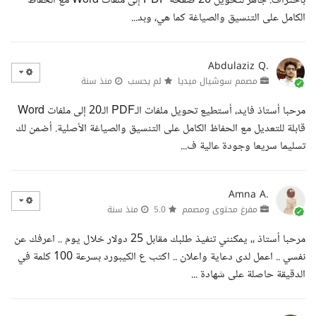
باحتراف. جاهز لتحويل 20 صفحة PDF إلى ملفات Word مع الحفاظ
الكامل على التنسيق والصياغة كما هي، وبد...
Abdulaziz Q.
مصمم سوشيال ميديا
لم يحسب
منذ سنة
مرحبا أستاذ فايد، أستطيع تحويل ملفات الـPDF الـ20 إلى ملفات Word
قابلة للتعديل مع الحفاظ الكامل على التنسيق والصياغة الأصلية. أضمن لك
تسليما سريعا وجودة عالية ف...
Amna A.
مفرغ محتوى ومصمم
5.0
منذ سنة
مرحبا أستاذ ،، يمكنني تنفيذ طلبك مقابل 25 دولار خلال يوم .. اعرفك عن
نفسي .. اعمل لدى دعاية واعلان .. اكتب ع الكيبورد بسرعة 100 كلمة في
الدقيقة حاصلة على شهادة ...