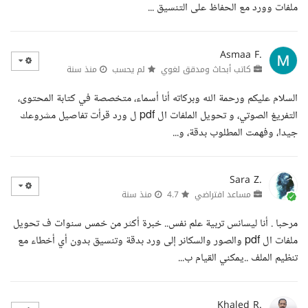
ملفات وورد مع الحفاظ على التنسيق ...
Asmaa F.
كاتب أبحاث ومدقق لغوي
لم يحسب
منذ سنة
السلام عليكم ورحمة الله وبركاته أنا أسماء، متخصصة في كتابة المحتوى،
التفريغ الصوتي، و تحويل الملفات ال pdf ل ورد قرأت تفاصيل مشروعك
جيدا، وفهمت المطلوب بدقة، و...
Sara Z.
مساعد افتراضي
4.7
منذ سنة
مرحبا . أنا ليسانس تربية علم نفس.. خبرة أكثر من خمس سنوات ف تحويل
ملفات ال pdf والصور والسكانر إلى ورد بدقة وتنسيق بدون أي أخطاء مع
تنظيم الملف ..يمكني القيام ب...
Khaled R.