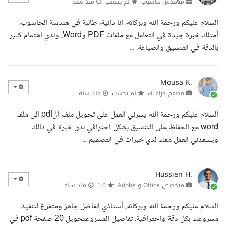
مهندس حاسوب
لم يحسب
منذ سنة
السلام عليكم ورحمة الله وبركاته، أنا دانية، طالبة في هندسة الحاسوب،
أمتلك خبرة جيدة في التعامل مع ملفات PDF وWord، ولدي اهتمام كبير
بالدقة في التنسيق والصياغة. ...
Mousa K.
مصمم جرافيك
لم يحسب
منذ سنة
السلام عليكم ورحمة الله يسرني العمل على تحويل ملف الpdf الى ملف
word مع الحفاظ على التنسيق بشكل احترافي لدي خبرة في ذالك
ويسعدني العمل معك لدي خبرات في التصميم ...
Hussien H.
متخصص Office و Adobe
5.0
منذ سنة
السلام عليكم ورحمة الله وبركاته، أستاذي الفاضل جاهز ومتفرغ لتنفيذ
مشروعك بكل دقة واحترافية. تفاصيل المشروعتحويل 20 صفحة pdf في