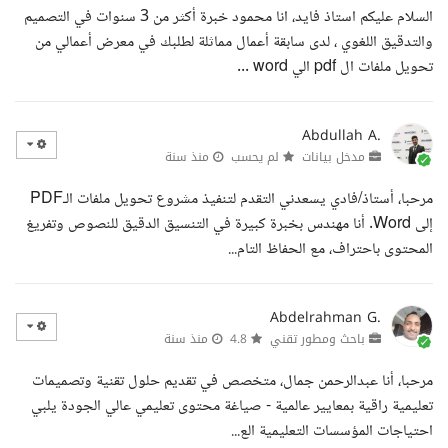
السلام عليكم استاذ فايد، انا محمود خبرة أكثر من 3 سنوات في التصميم
والتدقيق اللغوي ، لدى سابقة أعمال مماثلة لطلبك في معرض أعمالي من
تحويل ملفات ال pdf الي word ...
Abdullah A.
مدخل بيانات
لم يحسب
منذ سنة
مرحبا، أستاذ/فادي يسعدني التقدم لتنفيذ مشروع تحويل ملفات الـPDF
إلى Word. أنا مهندس بخبرة كبيرة في التنسيق الدقيق للنصوص وتفريغ
المحتوى باحتراف، مع الحفاظ التام...
Abdelrahman G.
باحث ومطور تقني
4.8
منذ سنة
مرحبا، أنا عبدالرحمن جمال، متخصص في تقديم حلول تقنية وتصميمات
تعليمية راقية بمعايير عالمية - صياغة محتوى تعليمي عالي الجودة يلبي
احتياجات المؤسسات التعليمية الع...