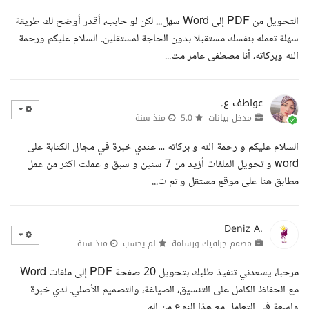
التحويل من PDF إلى Word سهل... لكن لو حابب، أقدر أوضح لك طريقة
سهلة تعمله بنفسك مستقبلا بدون الحاجة لمستقلين. السلام عليكم ورحمة
الله وبركاته، أنا مصطفى عامر مت...
عواطف ع.
مدخل بيانات
5.0
منذ سنة
السلام عليكم و رحمة الله و بركاته ،،، عندي خبرة في مجال الكتابة على
word و تحويل الملفات أزيد من 7 سنين و سبق و عملت اكثر من عمل
مطابق هنا على موقع مستقل و تم ت...
Deniz A.
مصمم جرافيك ورسامة
لم يحسب
منذ سنة
مرحبا، يسعدني تنفيذ طلبك بتحويل 20 صفحة PDF إلى ملفات Word
مع الحفاظ الكامل على التنسيق، الصياغة، والتصميم الأصلي. لدي خبرة
واسعة في التعامل مع هذا النوع من الم...