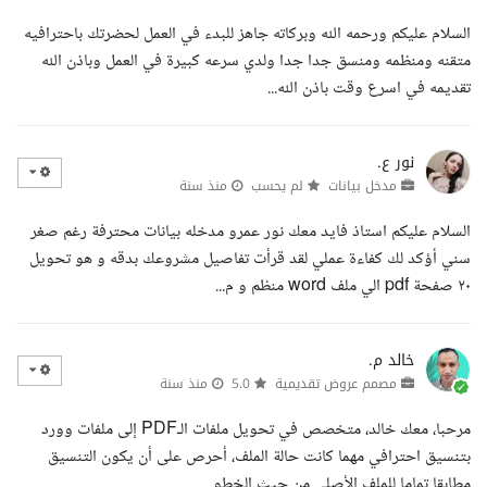
السلام عليكم ورحمه الله وبركاته جاهز للبدء في العمل لحضرتك باحترافيه
متقنه ومنظمه ومنسق جدا جدا ولدي سرعه كبيرة في العمل وباذن الله
تقديمه في اسرع وقت باذن الله...
نور ع.
مدخل بيانات
لم يحسب
منذ سنة
السلام عليكم استاذ فايد معك نور عمرو مدخله بيانات محترفة رغم صغر
سني أؤكد لك كفاءة عملي لقد قرأت تفاصيل مشروعك بدقه و هو تحويل
٢٠ صفحة pdf الي ملف word منظم و م...
خالد م.
مصمم عروض تقديمية
5.0
منذ سنة
مرحبا، معك خالد، متخصص في تحويل ملفات الـPDF إلى ملفات وورد
بتنسيق احترافي مهما كانت حالة الملف، أحرص على أن يكون التنسيق
مطابقا تماما للملف الأصلي من حيث الخطو...