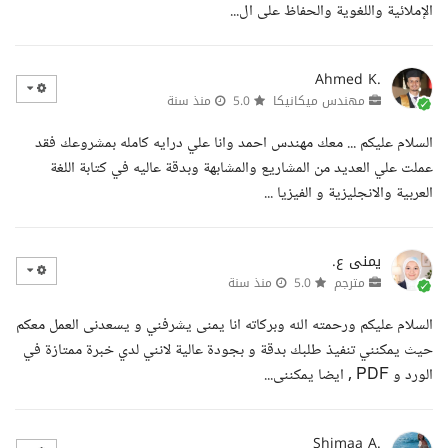
الإملائية واللغوية والحفاظ على ال...
Ahmed K.
مهندس ميكانيكا
5.0
منذ سنة
السلام عليكم ... معك مهندس احمد وانا علي درايه كامله بمشروعك فقد
عملت علي العديد من المشاريع والمشابهة وبدقة عاليه في كتابة اللغة
العربية والانجليزية و الفيزيا ...
يمنى ع.
مترجم
5.0
منذ سنة
السلام عليكم ورحمته الله وبركاته انا يمنى يشرفني و يسعدنى العمل معكم
حيث يمكنني تنفيذ طلبك بدقة و بجودة عالية لانني لدي خبرة ممتازة في
الورد و PDF , ايضا يمكننى...
Shimaa A.