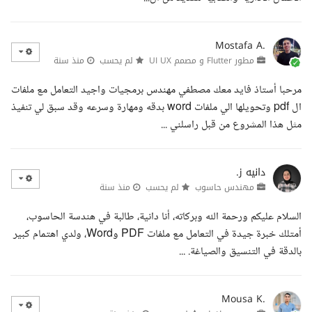
Mostafa A.
مطور Flutter و مصمم UI UX
لم يحسب
منذ سنة
مرحبا أستاذ فايد معك مصطفي مهندس برمجيات واجيد التعامل مع ملفات
ال pdf وتحويلها الي ملفات word بدقه ومهارة وسرعه وقد سبق لي تنفيذ
مثل هذا المشروع من قبل راسلني ...
دانيه ز.
مهندس حاسوب
لم يحسب
منذ سنة
السلام عليكم ورحمة الله وبركاته، أنا دانية، طالبة في هندسة الحاسوب،
أمتلك خبرة جيدة في التعامل مع ملفات PDF وWord، ولدي اهتمام كبير
بالدقة في التنسيق والصياغة. ...
Mousa K.