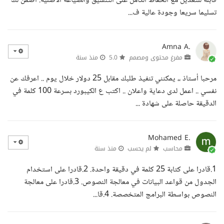
قابلة للتعديل مع الحفاظ الكامل على التنسيق والصياغة الأصلية. أضمن لك
تسليما سريعا وجودة عالية ف...
Amna A.
مفرغ محتوى ومصمم
5.0
منذ سنة
مرحبا أستاذ ،، يمكنني تنفيذ طلبك مقابل 25 دولار خلال يوم .. اعرفك عن
نفسي .. اعمل لدى دعاية واعلان .. اكتب ع الكيبورد بسرعة 100 كلمة في
الدقيقة حاصلة على شهادة ...
Mohamed E.
محاسب
لم يحسب
منذ سنة
1.قادرا على كتابة 25 كلمة في دقيقة واحدة. 2.قادرا على استخدام
الجدول من قواعد البيانات في معالجة النصوص. 3.قادرا على معالجة
النصوص بواسطة البرامج المتخصصة. 4.قا...