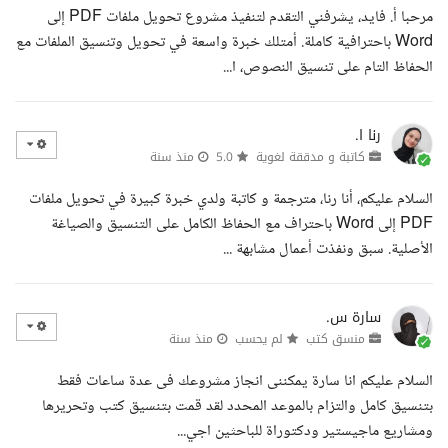
مرحبا أ. فايد، يشرفني التقدم لتنفيذ مشروع تحويل ملفات PDF إلى
Word باحترافية كاملة. أمتلك خبرة واسعة في تحويل وتنسيق الملفات مع
الحفاظ التام على تنسيق النصوص، ا...
رنا ا.
كاتبة و مدققة لغوية
5.0
منذ سنة
السلام عليكم، أنا رنا، مترجمة و كاتبة ولدي خبرة كبيرة في تحويل ملفات
PDF إلى Word باحتراف مع الحفاظ الكامل على التنسيق والصياغة
الأصلية. سبق ونفذت أعمال مشابهة ...
سارة س.
منسق كتب
لم يحسب
منذ سنة
السلام عليكم انا سارة يمكننى انجاز مشروعك فى عدة ساعات فقط
بتنسيق كامل والتزام بالموعد المحدد لقد قمت بتنسيق كتب وتحريرها
ومشاريع ماجيستير ودكتوراة للباحثين اجي...