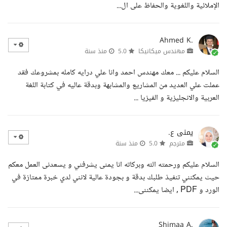
الإملائية واللغوية والحفاظ على ال...
Ahmed K.
مهندس ميكانيكا
5.0
منذ سنة
السلام عليكم ... معك مهندس احمد وانا علي درايه كامله بمشروعك فقد
عملت علي العديد من المشاريع والمشابهة وبدقة عاليه في كتابة اللغة
العربية والانجليزية و الفيزيا ...
يمنى ع.
مترجم
5.0
منذ سنة
السلام عليكم ورحمته الله وبركاته انا يمنى يشرفني و يسعدنى العمل معكم
حيث يمكنني تنفيذ طلبك بدقة و بجودة عالية لانني لدي خبرة ممتازة في
الورد و PDF , ايضا يمكننى...
Shimaa A.