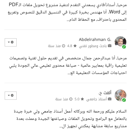
مرحبا، أستاذ/فادي يسعدني التقدم لتنفيذ مشروع تحويل ملفات الـPDF
إلى Word. أنا مهندس بخبرة كبيرة في التنسيق الدقيق للنصوص وتفريغ
المحتوى باحتراف، مع الحفاظ التام...
Abdelrahman G.
باحث ومطور تقني
4.8
منذ سنة
مرحبا، أنا عبدالرحمن جمال، متخصص في تقديم حلول تقنية وتصميمات
تعليمية راقية بمعايير عالمية - صياغة محتوى تعليمي عالي الجودة يلبي
احتياجات المؤسسات التعليمية الع...
ألفت ح.
أستاذ جامعي
5.0
منذ سنة
السلام عليكم ورحمة الله وبركاته أعمل أستاذ جامعي ولي خبرة جيدة
بالتعامل مع البرامج وتحويل الملفات وصياغتها الجيدة وعملت بعدة
مشاريع سابقة مشابهة يمكنني تجهيز ال...