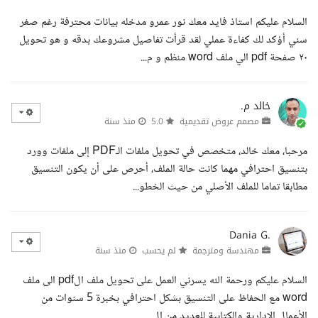
السلام عليكم استاذ فايد معك نور عمرو مدخله بيانات محترفة رغم صغر
سني أؤكد لك كفاءة عملي لقد قرأت تفاصيل مشروعك بدقه و هو تحويل
٢٠ صفحة pdf الي ملف word منظم و م...
خالد م.
مصمم عروض تقديمية
5.0
منذ سنة
مرحبا، معك خالد، متخصص في تحويل ملفات الـPDF إلى ملفات وورد
بتنسيق احترافي مهما كانت حالة الملف، أحرص على أن يكون التنسيق
مطابقا تماما للملف الأصلي من حيث الخطو...
Dania G.
مهندسة ومترجمة
لم يحسب
منذ سنة
السلام عليكم ورحمة الله يسرني العمل على تحويل ملف الpdf الى ملف
word مع الحفاظ على التنسيق بشكل احترافي بخبرة 5 سنوات من
الأعمال الادارية والكتابية للعديد من ال...