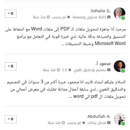
Sohaila G.
كاتبة محتوى ومصممة
لم يحسب
منذ سنة
مرحبا، أنا جاهزة لتحويل ملفات الـ PDF إلى ملفات Word مع الحفاظ على
التنسيق والصياغة بدقة عالية. لدي خبرة قوية في التعامل مع برامج
Microsoft Word وضبط التنسيقات ...
محمود أ.
تصميم وتدقيق لغوي
5.0
منذ سنة
السلام عليكم استاذ فايد، انا محمود خبرة أكثر من 3 سنوات في التصميم
والتدقيق اللغوي ، لدى سابقة أعمال مماثلة لطلبك في معرض أعمالي من
تحويل ملفات ال pdf الي word ...
Abdullah A.
مدخل بيانات
لم يحسب
منذ سنة