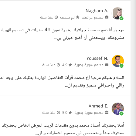
Nagham A.
مصمم جرافيك
لم يحسب
منذ سنة
مرحبا، أنا نغم، مصممة جرافيك بخبرة ت
مشروعكم، ويسعدني أن أضع خبرتي بي...
Youssef N.
مصمم هوية بصرية
4.9
منذ سنة
السلام عليكم مرحبا أخ محمد قرأت التفاصيل الواردة بطلبك على وجه الد
راقي واحترافي متميز وتقديم ال...
Ahmed E.
مصمم هوية بصرية
5.0
منذ سنة
أهلا بحضرتك أستاذ محمد بدون مقدمات قريت العرض الخاص بحضرتك و
محترف جدآ ومتخصص في تصميم الشعارات و ال...