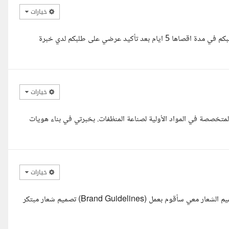
خيارات
مرحبا سيدي لقد درست عرضكم وفهمت المطلوب جيدا ويمكنني تلبية طلبكم في مدة اقصاها 5 ايام بعد تأكيد عرضي على طلبكم لدي خبرة
خيارات
متخصصة في المواد الأولية لصناعة المنظفات. بخبرتي في بناء هويات
خيارات
سلام عليكم استاذ محمد قرأت طلبك وفهمت المطلوب لدي خبرة في تصميم الشعار معي سأقوم بعمل (Brand Guidelines) تصميم شعار مبتكر