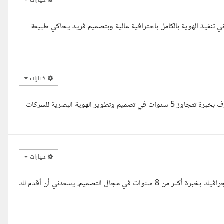
خيارات
 تنفيذ الهوية بالكامل باحترافية عالية وبتصميم فريد يحاكي طبيعة
خيارات
السلام عليكم استاذ محمد انا متفرغ للعمل حاليا.. أنا مصمم جرافيك محترف بخبرة تتجاوز 5 سنوات في تصميم وتطوير الهوية البصرية للشركات
خيارات
السلام عليكم ورحمة الله وبركاته، كيف الحال أخي محمد يمان أنا مصمم جرافيك بخبرة أكثر من 8 سنوات في مجال التصميم، يسعدني أن أقدم لك