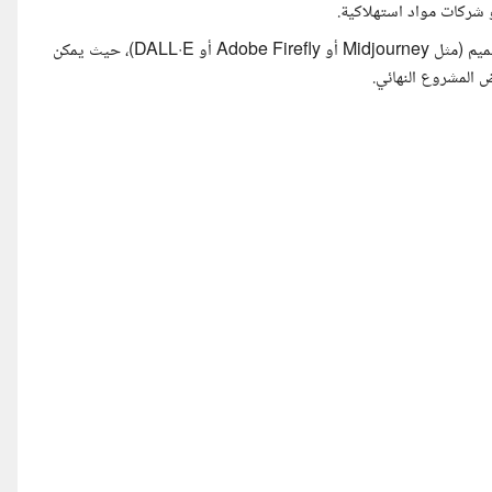
شركات مواد استهلاكية.
كما يُفضل أن يكون المصمم على دراية بأدوات الذكاء الاصطناعي في التصميم (مثل Midjourney أو Adobe Firefly أو DALL·E)، حيث يمكن
 المشروع النهائي.