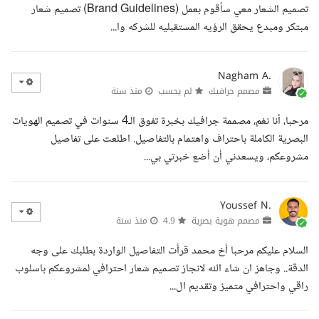
تصميم الشعار معي سأقوم بعمل (Brand Guidelines) تصميم شعار
مبتكر ومبدع يحقق الرؤيه المستقبليه للشركه وا...
Nagham A.
مصمم جرافيك
لم يحسب
منذ سنة
مرحبا، أنا نغم، مصممة جرافيك بخبرة تفوق الـ4 سنوات في تصميم الهويات
البصرية الكاملة باحتراف واهتمام بالتفاصيل. اطلعت على تفاصيل
مشروعكم، ويسعدني أن أضع خبرتي بي...
Youssef N.
مصمم هوية بصرية
4.9
منذ سنة
السلام عليكم مرحبا أخ محمد قرأت التفاصيل الواردة بطلبك على وجه
الدقة.. وجاهز ان شاء الله لانجاز تصميم شعار احترافي لمشروعكم باسلوب
راقي واحترافي متميز وتقديم ال...