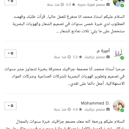
مصمم هوية بصرية
4.9
منذ سنة
السلام عليكم استاذ محمد انا متفرغ للعمل حاليا.. قرأت طلبك وفهمت
المطلوب لدي خبرة خمس سنوات في تصميم الشعار والهويات البصرية
ستحصل على ما يلي: ثلاث نماذج للشعار ...
أميرة م.
مصمم جرافيك
5.0
منذ سنة
مرحبا أستاذ محمد، أنا مصممة جرافيك محترفة بخبرة تتجاوز عشر سنوات
في تصميم وتطوير الهويات البصرية للشركات الصناعية وشركات المواد
الاستهلاكية. أعمل دائما على تقدي...
Mohammed D.
مصمم جرافيك
4.8
منذ سنة
السلام عليكم ورحمة الله معك مصمم جرافيك خبرة سنوات بالمجال
بإمكاني تنفيذ الهوية بالكامل باحترافية عالية وبتصميم فريد يحاكي طبيعة