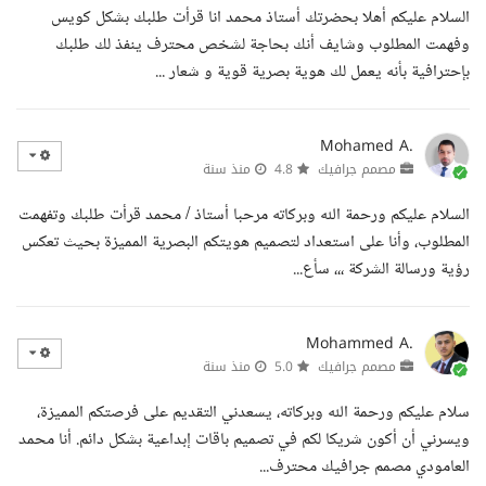
السلام عليكم أهلا بحضرتك أستاذ محمد انا قرأت طلبك بشكل كويس
وفهمت المطلوب وشايف أنك بحاجة لشخص محترف ينفذ لك طلبك
بإحترافية بأنه يعمل لك هوية بصرية قوية و شعار ...
Mohamed A.
مصمم جرافيك
4.8
منذ سنة
السلام عليكم ورحمة الله وبركاته مرحبا أستاذ / محمد قرأت طلبك وتفهمت
المطلوب، وأنا على استعداد لتصميم هويتكم البصرية المميزة بحيث تعكس
رؤية ورسالة الشركة ،،، سأع...
Mohammed A.
مصمم جرافيك
5.0
منذ سنة
سلام عليكم ورحمة الله وبركاته، يسعدني التقديم على فرصتكم المميزة،
ويسرني أن أكون شريكا لكم في تصميم باقات إبداعية بشكل دائم. أنا محمد
العامودي مصمم جرافيك محترف...