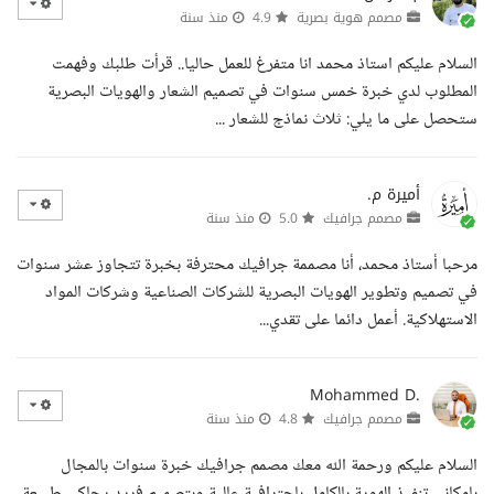
مصمم هوية بصرية
4.9
منذ سنة
السلام عليكم استاذ محمد انا متفرغ للعمل حاليا.. قرأت طلبك وفهمت
المطلوب لدي خبرة خمس سنوات في تصميم الشعار والهويات البصرية
ستحصل على ما يلي: ثلاث نماذج للشعار ...
أميرة م.
مصمم جرافيك
5.0
منذ سنة
مرحبا أستاذ محمد، أنا مصممة جرافيك محترفة بخبرة تتجاوز عشر سنوات
في تصميم وتطوير الهويات البصرية للشركات الصناعية وشركات المواد
الاستهلاكية. أعمل دائما على تقدي...
Mohammed D.
مصمم جرافيك
4.8
منذ سنة
السلام عليكم ورحمة الله معك مصمم جرافيك خبرة سنوات بالمجال
بإمكاني تنفيذ الهوية بالكامل باحترافية عالية وبتصميم فريد يحاكي طبيعة