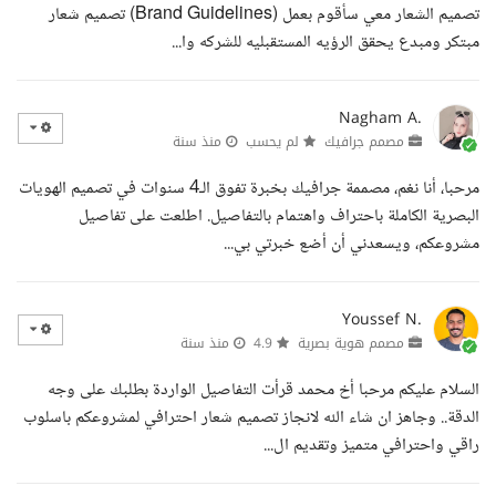
تصميم الشعار معي سأقوم بعمل (Brand Guidelines) تصميم شعار
مبتكر ومبدع يحقق الرؤيه المستقبليه للشركه وا...
Nagham A.
مصمم جرافيك
لم يحسب
منذ سنة
مرحبا، أنا نغم، مصممة جرافيك بخبرة تفوق الـ4 سنوات في تصميم الهويات
البصرية الكاملة باحتراف واهتمام بالتفاصيل. اطلعت على تفاصيل
مشروعكم، ويسعدني أن أضع خبرتي بي...
Youssef N.
مصمم هوية بصرية
4.9
منذ سنة
السلام عليكم مرحبا أخ محمد قرأت التفاصيل الواردة بطلبك على وجه
الدقة.. وجاهز ان شاء الله لانجاز تصميم شعار احترافي لمشروعكم باسلوب
راقي واحترافي متميز وتقديم ال...