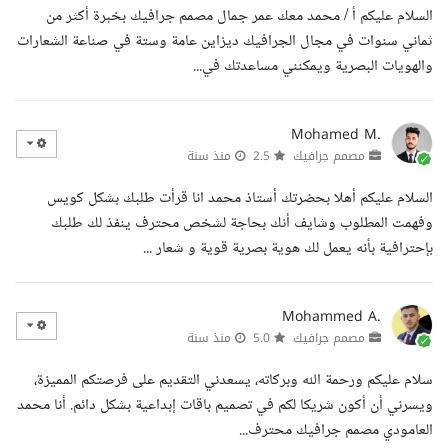
السلام عليكم أ / محمد معك عمر جمال مصمم جرافيك بخبرة أكثر من
ثماني سنوات في مجال الجرافيك ديزاين عامة وستة في صناعة الشعارات
والهويات البصرية ويمكنني مساعدتك في...
Mohamed M.
مصمم جرافيك
2.5
منذ سنة
السلام عليكم أهلا بحضرتك أستاذ محمد انا قرأت طلبك بشكل كويس
وفهمت المطلوب وشايف أنك بحاجة لشخص محترف ينفذ لك طلبك
بإحترافية بأنه يعمل لك هوية بصرية قوية و شعار ...
Mohammed A.
مصمم جرافيك
5.0
منذ سنة
سلام عليكم ورحمة الله وبركاته، يسعدني التقديم على فرصتكم المميزة،
ويسرني أن أكون شريكا لكم في تصميم باقات إبداعية بشكل دائم. أنا محمد
العامودي مصمم جرافيك محترف...