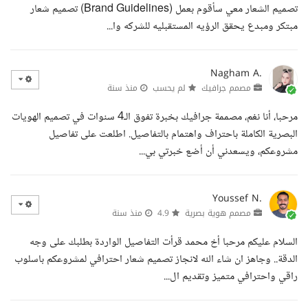
تصميم الشعار معي سأقوم بعمل (Brand Guidelines) تصميم شعار
مبتكر ومبدع يحقق الرؤيه المستقبليه للشركه وا...
Nagham A.
مصمم جرافيك
لم يحسب
منذ سنة
مرحبا، أنا نغم، مصممة جرافيك بخبرة تفوق الـ4 سنوات في تصميم الهويات
البصرية الكاملة باحتراف واهتمام بالتفاصيل. اطلعت على تفاصيل
مشروعكم، ويسعدني أن أضع خبرتي بي...
Youssef N.
مصمم هوية بصرية
4.9
منذ سنة
السلام عليكم مرحبا أخ محمد قرأت التفاصيل الواردة بطلبك على وجه
الدقة.. وجاهز ان شاء الله لانجاز تصميم شعار احترافي لمشروعكم باسلوب
راقي واحترافي متميز وتقديم ال...