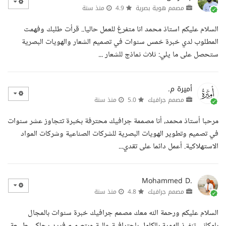
مصمم هوية بصرية
4.9
منذ سنة
السلام عليكم استاذ محمد انا متفرغ للعمل حاليا.. قرأت طلبك وفهمت
المطلوب لدي خبرة خمس سنوات في تصميم الشعار والهويات البصرية
ستحصل على ما يلي: ثلاث نماذج للشعار ...
أميرة م.
مصمم جرافيك
5.0
منذ سنة
مرحبا أستاذ محمد، أنا مصممة جرافيك محترفة بخبرة تتجاوز عشر سنوات
في تصميم وتطوير الهويات البصرية للشركات الصناعية وشركات المواد
الاستهلاكية. أعمل دائما على تقدي...
Mohammed D.
مصمم جرافيك
4.8
منذ سنة
السلام عليكم ورحمة الله معك مصمم جرافيك خبرة سنوات بالمجال
بإمكاني تنفيذ الهوية بالكامل باحترافية عالية وبتصميم فريد يحاكي طبيعة