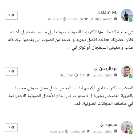
Eslam M.
مصمم جرافيك
لم يحسب
منذ سنة
في حاجة كده اسمها الكاريزما الصوتية صوت أول ما تسمعه تقول: آه ده
فلان حضرتك هتاخد افضل تجربه و خدمه من الصوت الي بقدموا ليك لانه
عذب و مفيش استعجال أو توتر في ا...
عبدالرحمن ع.
معلق صوتي
5.0
منذ سنة
السلام عليكم أستاذي الكريم، أنا عبدالرحمن عادل معلق صوتي محترف
بالعربية الفصحى بخبرة ل ٥ سنوات في إنتاج الأعمال الصوتية الاحترافية
في مختلف المجالات الصوتية. قد...
محمود ح.
معلق صوتي
لم يحسب
منذ سنة