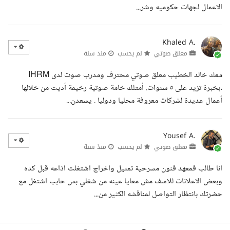
الاعمال لجهات حكوميه وشر...
Khaled A.
معلق صوتي
لم يحسب
منذ سنة
معك خالد الخطيب معلق صوتي محترف ومدرب صوت لدى IHRM
.بخبرة تزيد على ٥ سنوات. أمتلك خامة صوتية رخيمة أديت من خلالها
أعمال عديدة لشركات معروفة محليا ودوليا . يسعدن...
Yousef A.
معلق صوتي
لم يحسب
منذ سنة
انا طالب فمعهد فنون مسرحية تمثيل واخراج اشتغلت اذاعه قبل كده
وبعض الاعلانات للاسف مش معايا عينه من شغلي بس حابب اشتغل مع
حضرتك بانتظار التواصل لمناقشه الكثير من...