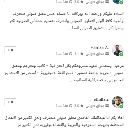
معلق صوتي
5.0
منذ سنة
السلام عليكم ورحمه الله وبركاته أنا حسام حسن معلق صوتي محترف ،
وأجيد كافة ألوان التعليق الصوتي وأتشرف بتقديم خدماتي الصوتيه لكم .
ونظرا لكون التعليق الصوتي المط...
Hamza A.
معلق صوتي
4.1
منذ سنة
مرحبا.. يسعدني تنفيذ مشروعكم بكل احترافية. - كاتب ومترجم ومعلق
صوتي. - خريج جامعة دمشق - قسم اللغة الإنجليزية. - أسجل من الاستديو
الخاص بي بالاحترافية المطلوبة....
عبدالملك ا.
معلق صوتي
5.0
منذ سنة
اهلا بكم انا عبدالملك الغامدي معلق صوتي محترف ولدي الكثير من الاعمال
المختلفه باللهجه السعوديه والعربية واللغه الانجليزيه لدي الكثير من