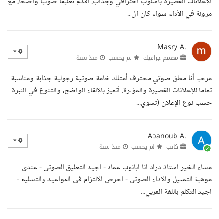
الإعلانات القصيرة بأسلوب احترافي وجذاب. أقدم تعليقا صوتيا واضحا، مع
مرونة في الأداء سواء كان ال...
Masry A.
مصمم جرافيك
لم يحسب
منذ سنة
مرحبا أنا معلق صوتي محترف أمتلك خامة صوتية رجولية جذابة ومناسبة
تماما للإعلانات القصيرة والمؤثرة. أتميز بالإلقاء الواضح، والتنوع في النبرة
حسب نوع الإعلان (تشوي...
Abanoub A.
كاتب
لم يحسب
منذ سنة
مساء الخير استاذ دراد انا ابانوب عماد - اجيد التعليق الصوتى - عندى
موهبة التمثيل والاداء الصوتى - احرص الالتزام فى المواعيد والتسليم -
اجيد التكلم باللغة العربي...