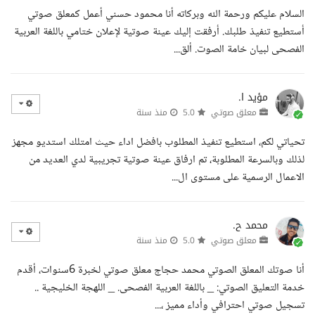
السلام عليكم ورحمة الله وبركاته أنا محمود حسني أعمل كمعلق صوتي
أستطيع تنفيذ طلبك. أرفقت إليك عينة صوتية لإعلان ختامي باللغة العربية
الفصحى لبيان خامة الصوت. ألق...
مؤيد ا.
معلق صوتي
5.0
منذ سنة
تحياتي لكم، استطيع تنفيذ المطلوب بافضل اداء حيث امتلك استديو مجهز
لذلك وبالسرعة المطلوبة، تم ارفاق عينة صوتية تجريبية لدي العديد من
الاعمال الرسمية على مستوى ال...
محمد ح.
معلق صوتي
5.0
منذ سنة
أنا صوتك المعلق الصوتي محمد حجاج معلق صوتي لخبرة 6سنوات، أقدم
خدمة التعليق الصوتي: _ باللغة العربية الفصحى. _ اللهجة الخليجية ..
تسجيل صوتي احترافي وأداء مميز ،...