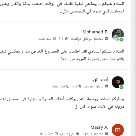
السلام عليكم ... يمكنني تنفيذ طلبك في الوقت المحدد بدقة واتقان وع
اعجابك. لدي خبرة في التسجيل بالل...
Mohamed E.
مصمم موشن جرافيك
4.9
منذ سنة
السلام عليكم أستاذي لقد اطلعت على المشروع الخاص بك و يمكنني تنفيذه
بالتواصل معي لمعرفة المزيد من المعل...
أحمد ش.
معلق صوتي
5.0
منذ سنة
وعليكم السلام ورحمة الله وبركاته، أمتلك الخبرة والمهارة في تسجيل ال
مرونة في الأداء سواء كان ال...
Masry A.
مصمم جرافيك
لم يحسب
منذ سنة