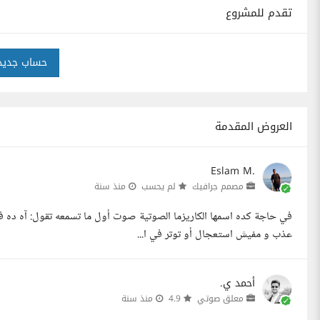
تقدم للمشروع
حساب جديد
العروض المقدمة
Eslam M.
مصمم جرافيك
لم يحسب
منذ سنة
في حاجة كده اسمها الكاريزما الصوتية صوت أول ما تسمعه تقول: آه ده 
عذب و مفيش استعجال أو توتر في ا...
أحمد ي.
معلق صوتي
4.9
منذ سنة