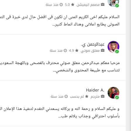
مصمم انيميشن
5.0
منذ سنة
السلام عليكم اخى الكريم اتمنى ان تكون فى افضل حال لدى خبرة فى الت
الصوتى يطابع اعلانى وهناك انماط كثير...
عبدالرحمن ي.
معلق صوتي
4.9
منذ سنة
مرحبا معكم عبدالرحمن، معلق صوتي محترف بالفصحى وباللهجة السعودية 
تتناسب مع طبيعة المحتوى والشخصي...
Haider A.
مترجم
لم يحسب
منذ سنة
و عليكم السلام و رحمة الله و بركاته يسعدني التقدم لتنفيذ هذا الإعلان
بأسلوب احترافي وجذاب يلائم طب...