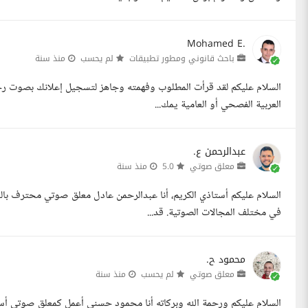
Mohamed E.
باحث قانوني ومطور تطبيقات
لم يحسب
منذ سنة
السلام عليكم لقد قرأت المطلوب وفهمته وجاهز لتسجيل إعلانك بصوت رجالي 
العربية الفصحي أو العامية يمك...
عبدالرحمن ع.
معلق صوتي
5.0
منذ سنة
في مختلف المجالات الصوتية. قد...
محمود ح.
معلق صوتي
لم يحسب
منذ سنة
السلام عليكم ورحمة الله وبركاته أنا محمود حسني أعمل كمعلق صوتي أستط