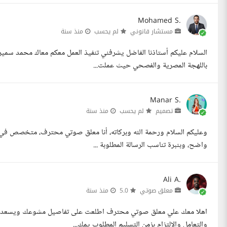
Mohamed S.
مستشار قانوني
لم يحسب
منذ سنة
السلام عليكم أستاذنا الفاضل يشرفني تنفيذ العمل معكم معاك محمد سمير
باللهجة المصرية والفصحي حيث عملت...
Manar S.
تصميم
لم يحسب
منذ سنة
وعليكم السلام ورحمة الله وبركاته، أنا معلق صوتي محترف، متخصص في 
واضح، وبنبرة تناسب الرسالة المطلوبة ...
Ali A.
معلق صوتي
5.0
منذ سنة
اهلا معك علي معلق صوتي محترف اطلعت على تفاصيل مشوعك ويسعدني ا
والتعامل والالتزام بزمن التسليم المطلوب يمك...