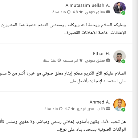
Almutassim Bellah A.
معلق صوتي
4.8
منذ سنة
وعليكم السلام ورحمة الله وبركاته ، يسعدني التقدم لتنفيذ هذا المشرو
الإعلانات، خاصة الإعلانات القصيرة...
Ethar H.
معلق صوتي
لم يحسب
منذ سنة
السلام عل
على استعداد لإنجازه بأفضل ما...
Ahmed A.
كاتب ـ محرر فيديو
4.7
منذ سنة
هل تحب الأداء يكون بأسلوب إعلاني رسمي ومباشر. ولا عفوي وسلس كأن
الوقفات الصوتية بتتحدد بناء على نوع...