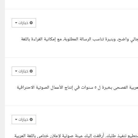
خيارات
واضح، وبنبرة تناسب الرسالة المطلوبة، مع إمكانية القراءة باللغة
خيارات
السلام عليكم أستاذي الكريم، أنا عبدالرحمن عادل معلق صوتي محترف بالعربية الفصحى بخبرة ل ٥ سنوات في إنتاج الأعمال الصوتية الاحترافية
خيارات
يع تنفيذ طلبك. أرفقت إليك عينة صوتية لإعلان ختامي باللغة العربية