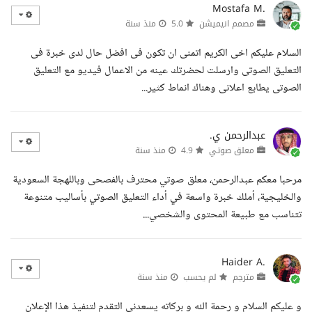
Mostafa M.
مصمم انيميشن
5.0
منذ سنة
السلام عليكم اخى الكريم اتمنى ان تكون فى افضل حال لدى خبرة فى
التعليق الصوتى وارسلت لحضرتك عينه من الاعمال فيديو مع التعليق
الصوتى يطابع اعلانى وهناك انماط كثير...
عبدالرحمن ي.
معلق صوتي
4.9
منذ سنة
مرحبا معكم عبدالرحمن، معلق صوتي محترف بالفصحى وباللهجة السعودية
والخليجية، أملك خبرة واسعة في أداء التعليق الصوتي بأساليب متنوعة
تتناسب مع طبيعة المحتوى والشخصي...
Haider A.
مترجم
لم يحسب
منذ سنة
و عليكم السلام و رحمة الله و بركاته يسعدني التقدم لتنفيذ هذا الإعلان