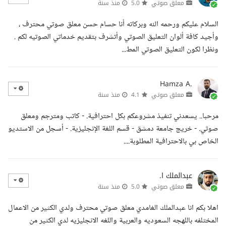
معلق صوتي
5.0
منذ سنة
السلام عليكم ورحمه الله وبركاته أنا حسام حسن معلق صوتي محترف ،
وأجيد كافة ألوان التعليق الصوتي وأتشرف بتقديم خدماتي الصوتيه لكم .
ونظرا لكون التعليق الصوتي المط...
Hamza A.
معلق صوتي
4.1
منذ سنة
مرحبا.. يسعدني تنفيذ مشروعكم بكل احترافية. - كاتب ومترجم ومعلق
صوتي. - خريج جامعة دمشق - قسم اللغة الإنجليزية. - أسجل من الاستديو
الخاص بي بالاحترافية المطلوبة....
عبدالملك ا.
معلق صوتي
5.0
منذ سنة
اهلا بكم انا عبدالملك الغامدي معلق صوتي محترف ولدي الكثير من الاعمال
المختلفه باللهجه السعوديه والعربية واللغه الانجليزيه لدي الكثير من