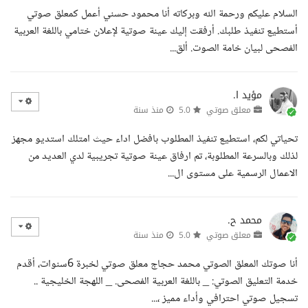
السلام عليكم ورحمة الله وبركاته أنا محمود حسني أعمل كمعلق صوتي
أستطيع تنفيذ طلبك. أرفقت إليك عينة صوتية لإعلان ختامي باللغة العربية
الفصحى لبيان خامة الصوت. ألق...
مؤيد ا.
معلق صوتي
5.0
منذ سنة
تحياتي لكم، استطيع تنفيذ المطلوب بافضل اداء حيث امتلك استديو مجهز
لذلك وبالسرعة المطلوبة، تم ارفاق عينة صوتية تجريبية لدي العديد من
الاعمال الرسمية على مستوى ال...
محمد ح.
معلق صوتي
5.0
منذ سنة
أنا صوتك المعلق الصوتي محمد حجاج معلق صوتي لخبرة 6سنوات، أقدم
خدمة التعليق الصوتي: _ باللغة العربية الفصحى. _ اللهجة الخليجية ..
تسجيل صوتي احترافي وأداء مميز ،...