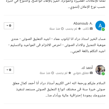
تماما للإعلانات القصيرة والمؤثرة. أتميز بالإلقاء الواضح، والتنوع في النبرة
حسب نوع الإعلان (تشوي...
Abanoub A.
كاتب
لم يحسب
منذ سنة
مساء الخير استاذ دراد انا ابانوب عماد - اجيد التعليق الصوتى - عندى
موهبة التمثيل والاداء الصوتى - احرص الالتزام فى المواعيد والتسليم -
اجيد التكلم باللغة العربي...
أحمد ك.
معلق صوتي
لم يحسب
منذ سنة
السلام عليكم ورحمة الله اخى الكريم أستاذ دراد أنا أحمد كمال معلق
صوتى خبرة سنة فى مختلف انواع التعليق الصوتى مستعد لتنفيذ
مشروعك بجودة إحترافية عالية وبأداء منا...