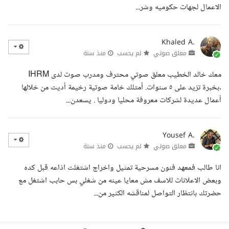
الاعمال لجهات حكوميه وشر...
Khaled A.
معلق صوتي
لم يحسب
منذ سنة
معك خالد الخطيب معلق صوتي محترف ومدرب صوت لدى IHRM
.بخبرة تزيد على ٥ سنوات. أمتلك خامة صوتية رخيمة أديت من خلالها
أعمال عديدة لشركات معروفة محليا ودوليا . يسعدن...
Yousef A.
معلق صوتي
لم يحسب
منذ سنة
انا طالب فمعهد فنون مسرحية تمثيل واخراج اشتغلت اذاعه قبل كده
وبعض الاعلانات للاسف مش معايا عينه من شغلي بس حابب اشتغل مع
حضرتك بانتظار التواصل لمناقشه الكثير من...