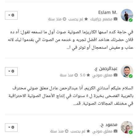
Eslam M.
مصمم جرافيك
لم يحسب
منذ سنة
في حاجة كده اسمها الكاريزما الصوتية صوت أول ما تسمعه تقول: آه ده
فلان حضرتك هتاخد افضل تجربه و خدمه من الصوت الي بقدموا ليك لانه
عذب و مفيش استعجال أو توتر في ا...
عبدالرحمن ع.
معلق صوتي
5.0
منذ سنة
السلام عليكم أستاذي الكريم، أنا عبدالرحمن عادل معلق صوتي محترف
بالعربية الفصحى بخبرة ل ٥ سنوات في إنتاج الأعمال الصوتية الاحترافية
في مختلف المجالات الصوتية. قد...
محمود ح.
معلق صوتي
لم يحسب
منذ سنة