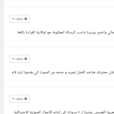
خيارات
واضح، وبنبرة تناسب الرسالة المطلوبة، مع إمكانية القراءة باللغة
خيارات
فلان حضرتك هتاخد افضل تجربه و خدمه من الصوت الي بقدموا ليك لانه
خيارات
السلام عليكم أستاذي الكريم، أنا عبدالرحمن عادل معلق صوتي محترف بالعربية الفصحى بخبرة ل ٥ سنوات في إنتاج الأعمال الصوتية الاحترافية