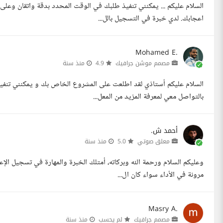
السلام عليكم ... يمكنني تنفيذ طلبك في الوقت المحدد بدقة واتقان وع
اعجابك. لدي خبرة في التسجيل بالل...
Mohamed E.
مصمم موشن جرافيك
4.9
منذ سنة
السلام عليكم أستاذي لقد اطلعت على المشروع الخاص بك و يمكنني تنفيذه
بالتواصل معي لمعرفة المزيد من المعل...
أحمد ش.
معلق صوتي
5.0
منذ سنة
وعليكم السلام ورحمة الله وبركاته، أمتلك الخبرة والمهارة في تسجيل ال
مرونة في الأداء سواء كان ال...
Masry A.
مصمم جرافيك
لم يحسب
منذ سنة