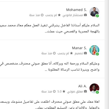
Mohamed S.
مستشار قانوني
لم يحسب
منذ سنة
السلام عليكم أستاذنا الفاضل يشرفني تنفيذ العمل معكم معاك محمد سمير
باللهجة المصرية والفصحي حيث عملت...
Manar S.
تصميم
لم يحسب
منذ سنة
وعليكم السلام ورحمة الله وبركاته، أنا معلق صوتي محترف، متخصص في 
واضح، وبنبرة تناسب الرسالة المطلوبة ...
Ali A.
معلق صوتي
5.0
منذ سنة
اهلا معك علي معلق صوتي محترف اطلعت على تفاصيل مشوعك ويسعدني ا
والتعامل والالتزام بزمن التسليم المطلوب يمك...