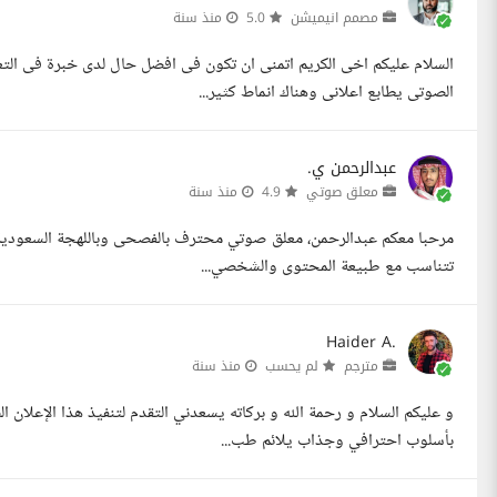
مصمم انيميشن
5.0
منذ سنة
السلام عليكم اخى الكريم اتمنى ان تكون فى افضل حال لدى خبرة فى الت
الصوتى يطابع اعلانى وهناك انماط كثير...
عبدالرحمن ي.
معلق صوتي
4.9
منذ سنة
مرحبا معكم عبدالرحمن، معلق صوتي محترف بالفصحى وباللهجة السعودية 
تتناسب مع طبيعة المحتوى والشخصي...
Haider A.
مترجم
لم يحسب
منذ سنة
و عليكم السلام و رحمة الله و بركاته يسعدني التقدم لتنفيذ هذا الإعلان
بأسلوب احترافي وجذاب يلائم طب...