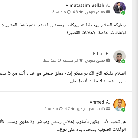
Almutassim Bellah A.
معلق صوتي
4.8
منذ سنة
وعليكم السلام ورحمة الله وبركاته ، يسعدني التقدم لتنفيذ هذا المشرو
الإعلانات، خاصة الإعلانات القصيرة...
Ethar H.
معلق صوتي
لم يحسب
منذ سنة
السلام عل
على استعداد لإنجازه بأفضل ما...
Ahmed A.
كاتب ـ محرر فيديو
4.7
منذ سنة
هل تحب الأداء يكون بأسلوب إعلاني رسمي ومباشر. ولا عفوي وسلس كأن
الوقفات الصوتية بتتحدد بناء على نوع...