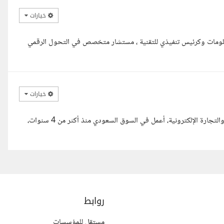
خيارات
متد لاكثر من 30 عاما في تكنولجيا المعلومات وكرئيس تنفيذي للتقنية ، مستشار متخصص في التحول الرقمي
خيارات
مرحبا أستاذ حسن وأهلا وسهلا بك أنا أحمد، متخصص في إدارة الأعمال والتجارة الإلكترونية، أعمل في السوق السعودي منذ أكثر من 4 سنوات،
روابط
مستقل للمؤسسات