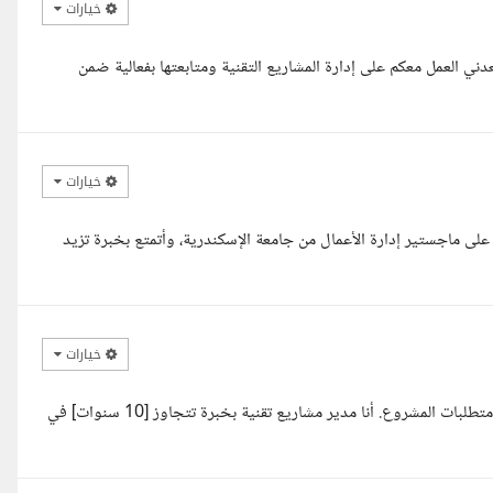
خيارات
ي العمل معكم على إدارة المشاريع التقنية ومتابعتها بفعالية ضمن
خيارات
 على ماجستير إدارة الأعمال من جامعة الإسكندرية، وأتمتع بخبرة تزيد
خيارات
مرحبا، يسعدني التقدم لهذه الفرصة، حيث أرى أن خبرتي تتوافق تماما مع متطلبات المشروع. أنا مدير مشاريع تقنية بخبرة تتجاوز [10 سنوات] في