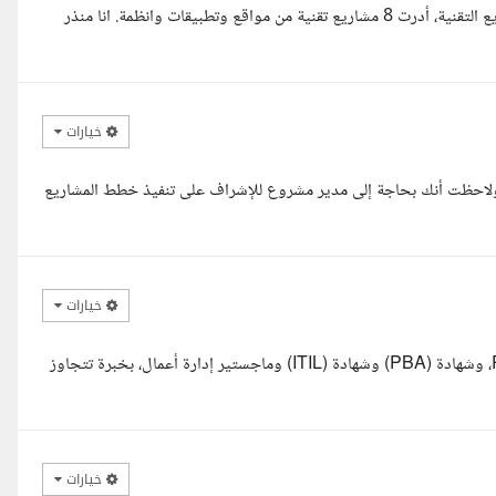
مرحبا مهندس حسن، انا مطور اعمال ومدير مشاريع متخصص في المشاريع التقنية، أدرت 8 مشاريع تقنية من مواقع وتطبيقات وانظمة. انا منذر
خيارات
 ولاحظت أنك بحاجة إلى مدير مشروع للإشراف على تنفيذ خطط المشاريع
خيارات
السلام عليكم، أنا م. وليد عبدالله، مدير مشاريع تقنية معتمد بشهادة PMP، وشهادة (PBA) وشهادة (ITIL) وماجستير إدارة أعمال، بخبرة تتجاوز
خيارات