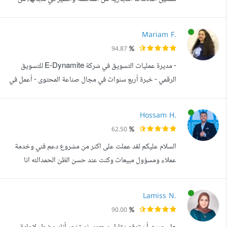
خلال حلول بصرية بسيطة، واضحة، وفعالة
Mariam F.
94.87
- مديرة عمليات التسويق في شركة E-Dynamite للتسويق
الرقمي - خبرة أربع سنوات في مجال صناعة المحتوى - أعمل في
مجال الترجمة وإعداد البحوث منذ أربع سنوات - أحرص دائما
على تقديم خدمات مميزة وذات جودة عالية، مع لغة سليمة خالية
Hossam H.
من الأخطاء الإملائية والنحوية. - يمكنك الاطلاع على معرض
62.50
أعمالي للاطلاع على بعض من نماذج أعمالي، أو طلب عينة
السلام عليكم لقد عملت على اكثر من مشروع دعم فني وخدمة
مجانية للعمل قبل طلب ا...
عملاء ومسؤول مبيعات وكنت عند حسن الظن الحمدالله انا
حسام من مصر مصمم جرافيك وموديريتور محترف خبرة 4
سنوات ، قمت بدارة العديد من المتاجر الإلكترونية والصفحات
Lamiss N.
والتطبيقات والواتساب الخاص بالبراند وبحمدالله متميز جدا في
90.00
الاقناع والتحدث بلباقة ولطف ومتابعة العملاء واستخدام الشيت