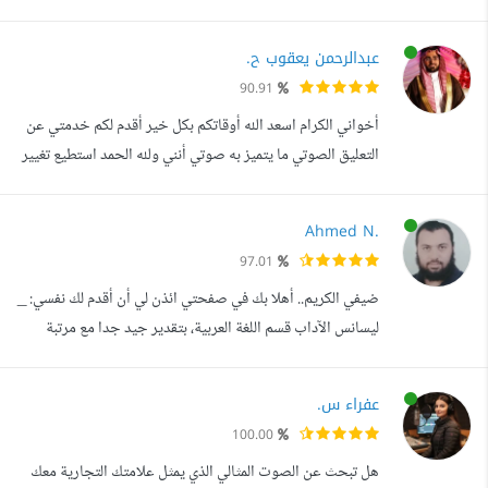
أصممها علي التميز و الاحترافية و مواكبتها للعصر متقن لبرامج :
Photoshop, illustrator, InDesign الخدمات التي أقدمها:
عبدالرحمن يعقوب ح.
تصميم شعارات تصميم هويات بصرية تصميم بنرات إعلانية
90.91
تصميم بروشورات تصميم كل ما يخص الهوية البصرية تصميم
أخواني الكرام اسعد الله أوقاتكم بكل خير أقدم لكم خدمتي عن
منشورات لمنصات السوشيال ...
التعليق الصوتي ما يتميز به صوتي أنني ولله الحمد استطيع تغيير
طبقات الصوت ( التخين والنحيل والهادئ والحماسي ) أجيد اللغة
العربية الفصحى واللهجة العامية الخليجية (السعودية) - -الكتب
Ahmed N.
الصوتية (يختلف السعر) - رواية القصص ( كل 5 دقائق مقابل
97.01
خدمة ) - قصائد شعرية وخواطر ( 30 بيت بدون لحن مقابل
ضيفي الكريم.. أهلا بك في صفحتي ائذن لي أن أقدم لك نفسي: _
خدمة ...
ليسانس الآداب قسم اللغة العربية، بتقدير جيد جدا مع مرتبة
الشرف، الأول على الدفعة. _ دراسات عليا في البلاغة والنقد. _
ليسانس الحقوق. _ ماجستير في الشريعة والقانون. _ معهد
عفراء س.
للعلوم الشرعية. _ إجازة التأهيل الفقهي. _ إجازتان برواية حفص
100.00
عن عاصم من طريق الشاطبية. _ إجازة برواية حفص عن عاصم
هل تبحث عن الصوت المثالي الذي يمثل علامتك التجارية معك
من طريق ...