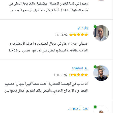
معيدة في كلية الفنون الجميلة التطبيقية والخريجة الأولى في
قسم العمارة الداخلية. أعشق كل ما يتعلق بالرسم والتصميم.
تخرجت من كلية الترجمة الإنكليزية. أتقن كل أعمالي و أبدع في
إيجاد أفكار وتصاميم خلاقة لكل ما يتعلق بالتصاميم الداخلية أو
وليد م.
الخارجية. أتقن العمل على عدة برامج منها 3Ds MAX
86.84
PHOTOSHOPAUTOCAD أعشق الرسم بأنواعه وبالأخص
صيدلي خبره ٢٠ عام في مجال الصيدله. و اعرف الانجليزيه و
DIGITAL ART أكيد الترجمة...
العربيه بطلاقه و استطيع العمل علي برنامج اوفيس (Excel ,
Word , PowerPoint) و أستطيع ادخال البيانات و الترجمه من
العربيه للإنجليزية و العكس اجيد دراسه الكيمياء و الأحياء
Khaled A.
بالعربيه و الإنجليزية. خبره ١٥ عام في مجالات الدعاية الطبية و
100.00
التسويق. اجيد عمل الاستبيانات و تجميع عدد كبير من
أنا طالب في الهندسة المعمارية أمتلك شغفا كبيرا بمجال التصميم
الاستجابات. با...
المعماري والإخراج البصري، وأسعى دائما لتقديم أعمال تجمع بين
الإبداع والدقة الهندسية. أبلغ من العمر 22 عاما، وقد حصلت على
دورات متقدمة في برامج AutoCAD وPhotoshop وRevit
عبد الرحمن ر.
و3ds Max بتقدير امتياز، مما منحني أساسا قويا في التصميم