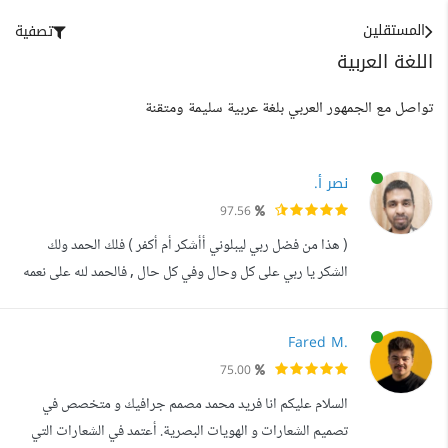
المستقلين
تصفية
اللغة العربية
تواصل مع الجمهور العربي بلغة عربية سليمة ومتقنة
نصر أ.
97.56
( هذا من فضل ربي ليبلوني أأشكر أم أكفر ) فلك الحمد ولك
الشكر يا ربي على كل وحال وفي كل حال , فالحمد لله على نعمه
العظيمة بداية أهلا وسهلا بك عزيزي الزائر في صفحتي الشخصية
أشرح لك نبذة عن نفسي المؤهلات التعليمية : حاصل على
Fared M.
الثانوية العامة لعام 2002 من مدرسة خالد بن الوليد وبمعدل
75.00
90.30%. بكالوريوس هندسة مدنية لعام 2007 من الجامعة
السلام عليكم انا فريد محمد مصمم جرافيك و متخصص في
الإسلامية وبتقدير عا...
تصميم الشعارات و الهويات البصرية. أعتمد في الشعارات التي