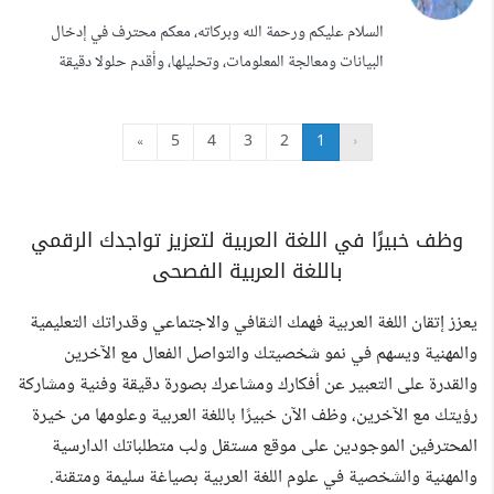
قرارات مستنيرة و قد عملت اكثر من 100 دراسة في اكثر من
السلام عليكم ورحمة الله وبركاته، معكم محترف في إدخال
مجال . 2. المحاسبة: كمحاسب مالي...
البيانات ومعالجة المعلومات، وتحليلها، وأقدم حلولا دقيقة
وسريعة للشركات والأفراد الذين يبحثون عن جودة عالية، سرعة
في التنفيذ، والتزام بمواعيد التسليم. الخدمات التي أقدمها: -
»
5
4
3
2
1
‹
إدخال البيانات في قواعد البيانات المختلفة بدقة 99.9%
وسرعة فائقة. - التنسيق المميز لملفات Microsoft Word
وExcel وفقا لاحتياج...
وظف خبيرًا في اللغة العربية لتعزيز تواجدك الرقمي
باللغة العربية الفصحى
يعزز إتقان اللغة العربية فهمك الثقافي والاجتماعي وقدراتك التعليمية
والمهنية ويسهم في نمو شخصيتك والتواصل الفعال مع الآخرين
والقدرة على التعبير عن أفكارك ومشاعرك بصورة دقيقة وفنية ومشاركة
رؤيتك مع الآخرين، وظف الآن خبيرًا باللغة العربية وعلومها من خيرة
المحترفين الموجودين على موقع مستقل ولب متطلباتك الدارسية
والمهنية والشخصية في علوم اللغة العربية بصياغة سليمة ومتقنة.