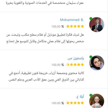
عفراء سليمان، متخصصة في الخدمات الصوتية واللغوية بخبرة
تفوق ال 8 سنوات. أجمع بين الموهبة الصوتية والخبرة التقنية
في المونتاج والتصميم لأقدم لك عملا متكاملا. المميزات التقنية
Mohammed B.
والفنية: _ التسجيل: مايك RDE احترافي. _ المعالجة: هندسة
100.00
صوتية كاملة (E.Q, Compression, Noise Reduction). _
هل لديك فكرة لتطبيق موبايل أو نظام سطح مكتب، وتبحث عن
اللغات: (العرب...
شخص يحولها إلى نظام عملي متكامل وقابل للتوسع هل تحتاج
إلى مطور يركز على المنطق الداخلي (Back-End) وقواعد
البيانات وبناء الأنظمة بشكل صحيح وليس مجرد واجهة
ياسمين س.
استخدام إذا دعني أعرفك بنفسي: أنا محمد بوراس، مهندس
100.00
برمجيات متخصص في تطوير الأنظمة باستخدام C# و NET،
كاتبة محتوى ومصممة أزياء، خريجة فنون تطبيقية، أدمج في
مع خبرة قوية في تصميم وبناء قواعد البيان...
كتاباتي بين الذوق الفني وبين عمق الأدب العربي وعلم النفس.
شغوفة بتحليل النفس البشرية خاصة في عوالم الجريمة والدراما
البوليسية، ومعرفة الدوافع النفسية خلف السلوكيات المعقدة.
آية ع.
100.00