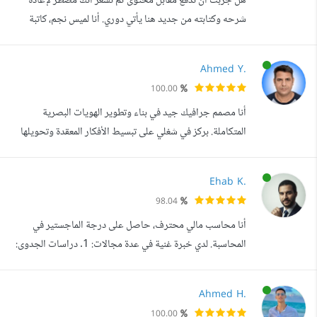
هل جربت أن تدفع مقابل محتوى ثم تشعر أنك مضطر لإعادة
اكسيل لتسجيل الطلبات ...
شرحه وكتابته من جديد هنا يأتي دوري. أنا لميس نجم، كاتبة
محتوى، مترجمة عربي إنجليزي، ومحررة لغوية بخبرة تزيد عن
12 عاما في كتابة المحتوى التسويقي، الترجمة، التدقيق اللغوي،
Ahmed Y.
إدارة المحتوى الرقمي، وصياغة النصوص الاحترافية للشركات
100.00
والمنصات. لا أتعامل مع الكتابة كملء فراغ، بل كعملية فهم
أنا مصمم جرافيك جيد في بناء وتطوير الهويات البصرية
وترتيب وصياغة. أ...
المتكاملة. بركز في شغلي على تبسيط الأفكار المعقدة وتحويلها
لرموز بصرية واضحة ومباشرة، مع الاهتمام الشديد بالنسب
الهندسية والتفاصيل الدقيقة اللي بتضمن توازن التصميم وقوته.
Ehab K.
فلسفتي في التصميم قايمة على البساطة الذكية يعني خلق
98.04
علامات تجارية حديثة ومريحة للعين، وفي نفس الوقت بتسيب
أنا محاسب مالي محترف، حاصل على درجة الماجستير في
أثر قوي وبتخدم أهداف ا...
المحاسبة. لدي خبرة غنية في عدة مجالات: 1. دراسات الجدوى:
قمت بإعداد وتحليل دراسات الجدوى للعديد من المشاريع
المختلفة. هذا يتضمن تقديم تقييم دقيق للفرص والتهديدات
Ahmed H.
المحتملة وتوقعات مالية مفصلة لمساعدة العملاء في اتخاذ
100.00