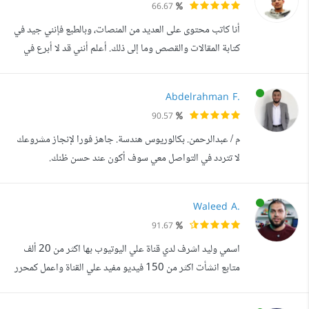
66.67
والتنفيذ. لدي خبرة جيدة في استخدام برامج الإظهار المعماري
أنا كاتب محتوى على العديد من المنصات، وبالطبع فإنني جيد في
مثل Lu...
كتابة المقالات والقصص وما إلى ذلك. أعلم أنني قد لا أبرع في
العديد من المهارات الأخرى، لكن على الأقل يمكنني القيام بأي
شيء يتعلق بالكتابة والمحتوى لأنني أركز على كل ما يتعلق
Abdelrahman F.
بالكتابة فقط، بدءا من اللغة إلى أسلوب العرض وصولا إلى
90.57
الكلمات الرئيسية لتحسين محركات البحث ووردبريس. لقد فزت
م / عبدالرحمن. بكالوريوس هندسة. جاهز فورا لإنجاز مشروعك
سابقا بجا...
لا تتردد في التواصل معي سوف أكون عند حسن ظنك.
Waleed A.
91.67
اسمي وليد اشرف لدي قناة علي اليوتيوب بها اكثر من 20 ألف
متابع انشأت اكثر من 150 فيديو مفيد علي القناة واعمل كمحرر
للفيديوهات ومصمم موشن جرافيك خبرة اكثر من سنتين في
مجال اليوتيوب وتحرير الفيديوهات و خبرة سنة في مجال