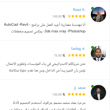
على إعادة الصياغة، وتحسين المحتوى وتجويده بلغة عربية
Roaa K.
صحيحة فصيحة بعيدة عن لغة الترجمة ولغة العوام أيضا.
100.00
مراجعة التوثيق العلمي للرسائل العلمية وفقا لجمعية علم النفس
أنا مهندسة معمارية أجيد العمل على برامج: - AutoCad -Revit
الأمريكية APA7 . ...
-3ds max vray -Photoshop يمكنني تصميم مخططات
معمارية خارجية وداخلية. تخطيط وتنسيق لاندسكيب - حدائق.
- رسامة لدي خبرة في الرسم 7 سنوات ويمكنني تقديم دروس
Sadeg A.
ودورات تعليم الرسم أونلاين. بالإضافة إلى رسم أي لوحة أو
75.00
طلب مخصص ... بأنماط مختلفة إلى جانب الرسم الرقمي
نحن شريككم الاستراتيجي في بناء المؤسسات وتطوير الأعمال،
Digital Art. - مستوى اللغة الانكلي...
نؤمن بأن التميز يبدأ من الداخل، ومن هنا نقدم حلولا متكاملة
تجمع بين الخبرة القانونية، والاستشارات المالية، والهندسة
التنظيمية، لنصنع معا بيئة عمل محكمة ومستدامة. في عالم
محمد خ.
تتسارع فيه المتغيرات، نمد لكم جسرا من المعرفة والدقة، ونحول
100.00
التحديات إلى فرص، والأفكار إلى إنجازات ملموسة. ما نقدمه:
مرحبا، معك محمد مصمم جرافيك أستخدم التصميم كأداة
الحوكمة...
لتمكين العلامات التجارية من المنافسة والتميز في مجالها، من