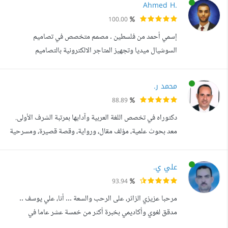
Ahmed H.
الموشن جرافيك وقد أنشأت العديد من فيديوهات الموشن للعديد
100.00
من الشركات تراهم في معرض أعمالي. سأكون سعيد بالعمل معك
إسمي أحمد من فلسطين . مصمم متخصص في تصاميم
وإنتاج أعمال احترافية ...
السوشيال ميديا وتجهيز المتاجر الالكترونية بالتصاميم
الاحترافية أعمل مصمم جرافيك لدى عدة علامات تجارية محلية
وعربية . أصمم جميع أنواع التصاميم social media logo
محمد ر.
Infographic banner Brochure Flyer Roll up وجميع ما
88.89
يطلب مني تصميمه . خبير ومتخصص في تصاميم البنرات وجميع
دكتوراه في تخصص اللغة العربية وآدابها بمرتبة الشرف الأولى.
تصاميم وتجهيز المتاجر الالكترونية على منصة...
معد بحوث علمية، مؤلف مقال، ورواية، وقصة قصيرة، ومسرحية
تعليمية، شاعر، مؤلف كتب، كاتب محتوى، ناقد أدبي. مدقق لغوي،
ومحرر أعيد الصياغة. خبرة بعيدة في التدقيق اللغوي، والنقد
علي ي.
الأدبي، والتأليف 17 عاما مؤلفا، وناقدا، ومترجما، ومدققا لغويا
93.94
لجميع النصوص الرسائل العلمية، والروايات، والقصص القصيرة،
مرحبا عزيزي الزائر، على الرحب والسعة ... أنا، علي يوسف ..
و...
مدقق لغوي وأكاديمي بخبرة أكثر من خمسة عشر عاما في
التصحيح والتدقيق اللغوي لجميع الأعمال العلمية، كما أنني أعمل