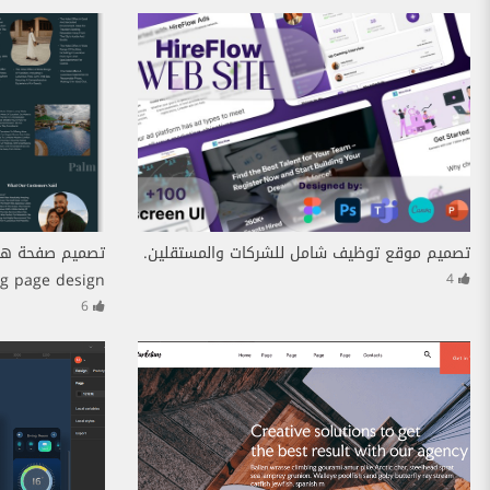
تصميم موقع توظيف شامل للشركات والمستقلين.
تصميم صفحة هب
g page design
4
6