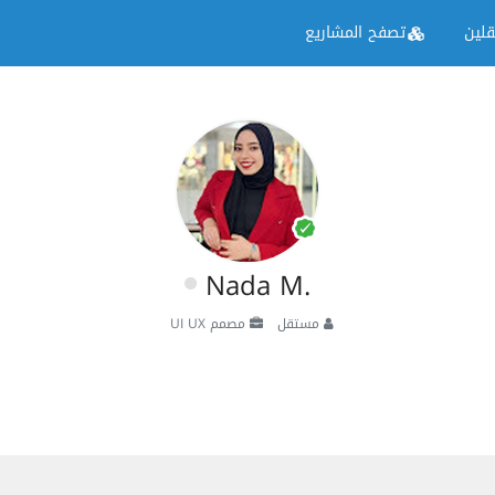
لين
تصفح المشاريع
Nada M.
مستقل
مصمم UI UX