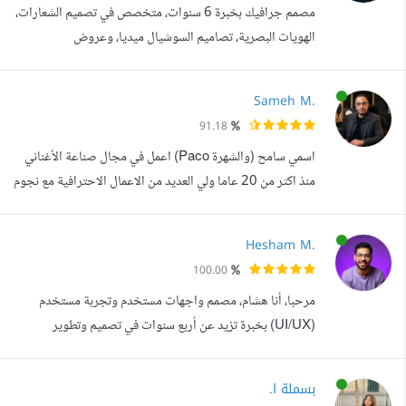
مصمم جرافيك بخبرة 6 سنوات، متخصص في تصميم الشعارات،
البيانات: قدرة عالية على تحليل ال...
الهويات البصرية، تصاميم السوشيال ميديا، وعروض
PowerPoint الاحترافية. أهتم بتحويل الأفكار إلى تصاميم
جذابة تعكس هوية المشروع وتحقق الهدف المطلوب، مع التركيز
Sameh M.
على الجودة، سرعة التنفيذ، والاهتمام بأدق التفاصيل. الخدمات
91.18
التي أقدمها: تصميم الشعارات (Logo Design) الهوية البصرية
اسمي سامح (والشهرة Paco) اعمل في مجال صناعة الأغناني
(Brand Identity) تصاميم ال...
منذ اكثر من 20 عاما ولي العديد من الاعمال الاحترافية مع نجوم
ومشاهير والتي يذاع العديد منها علي عدة قنوات فضائية
ومحطات الاذاعية ومنصات شهيرة اعمل : - موزع موسيقي -
Hesham M.
ملحن - شاعر غنائي - مهندس صوت - عازف علي عدة الات
100.00
موسيقية (بيانو - كمان - عود - كلارنيت - جيتار - ناي - اورج -
مرحبا، أنا هشام، مصمم واجهات مستخدم وتجربة مستخدم
اكورديون) - مونتير في...
(UI/UX) بخبرة تزيد عن أربع سنوات في تصميم وتطوير
واجهات مواقع الويب والتطبيقات. خلال مسيرتي المهنية، عملت
على تحويل الأفكار والمفاهيم إلى تجارب رقمية مميزة تعزز من
بسملة ا.
تفاعل المستخدم وتحقق أعلى قيمة مادية للمشاريع. أعمل بشغف