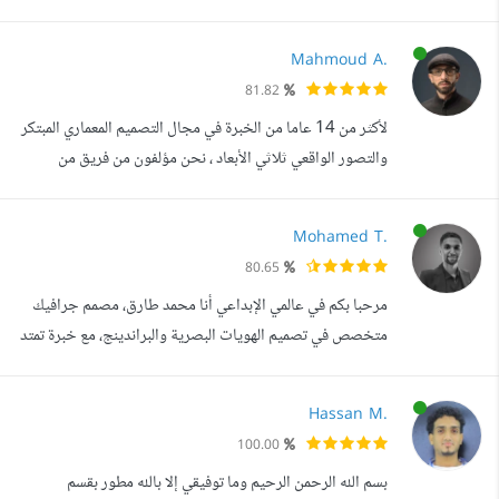
الحظ انك جيت للمكان الصح معاك محمد هيثم مصمم جرافيك
شاب مصري بهدف إلى إني أوصل التصميم لتصورك ليه بالضبط و
Mahmoud A.
أوصله لمرحلة نجاح اكثر من اللي في توقعك مع بذل أقصى ما
81.82
عندي و ده هيساعدني في تحسين جودة التصميم و بالتالي
لأكثر من 14 عاما من الخبرة في مجال التصميم المعماري المبتكر
التقييم و متقلقش معايا هيكون ا...
والتصور الواقعي ثلاثي الأبعاد ، نحن مؤلفون من فريق من
المصممين الملتزمين والمهرة فمنذ أن بدأنا ، قمنا بتصميم أكثر من
200 مشروع (سكني ، مطاعم ، كافيهات ، مساحات تجارية) في
Mohamed T.
أكثر من 8 دول. تشمل الخدمات التي نقدمها التصميم الداخلي
80.65
والتصميم الخارجي واللاندسكيب مع عرض ثلاثي الأبعاد
مرحبا بكم في عالمي الإبداعي أنا محمد طارق، مصمم جرافيك
ورسومات فنية ...
متخصص في تصميم الهويات البصرية والبراندينج، مع خبرة تمتد
لأكثر من 10 سنوات في هذا المجال. أتمتع بقدرة فريدة على
تحويل الأفكار إلى تصاميم بصرية مذهلة تعبر عن جوهر
Hassan M.
العلامات التجارية وتجذب الأنظار. مجالات تخصصي تشمل: -
100.00
تصميم الهويات البصرية: أعمل على تطوير شعارات وعناصر
بسم الله الرحمن الرحيم وما توفيقي إلا بالله مطور بقسم
مرئية تعكس الهوية الفريدة ل...