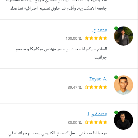
أهلا وسهلا بك أنا أحمد مهندس معماري خريج الهندسة المعمارية
تصميم المطويات. - تصمي...
جامعة الإسكندرية، وأقدم لك حلول تصميم احترافية تساعدك
حيث انها تحول فكرتك لمشروع متكامل بجودة عالية وتسليم
منظم. لماذا تختارني جودة عالية بنفس التفاصيل اللي تحتاجها
محمد ع.
التزام كامل بالوقت وتسليم سريع أفضل قيمة مقابل السعر
100.00
تعديلات متاحة حتى تصل للنتيجة المثالية تواصل مستمر
السلام عليكم انا محمد من مصر مهندس ميكانيكا و مصمم
ومتابعة خطوة بخطوة است...
جرافيك
Zeyad A.
89.47
مصطفي ا.
80.00
مرحبا انا مصطفى اعمل كمسوق الكتروني ومصمم جرافيك في