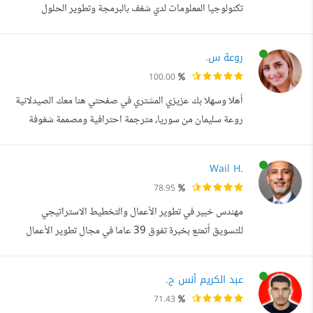
تكنولوجيا المعلومات لدي شغف بالبرمجة وتطوير الحلول
البرمجية مع اهتمام بتطبيقات الذكاء الاصطناعي وتطوير الويب
أمتلك خبرة في: Python Development HTML / CSS /
روعة س.
JavaScript تطوير واجهات ويب بسيطة وتفاعلية تعديل
100.00
وتحسين الأكواد البرمجية التعامل مع APIs تطبيقات الذكاء
أهلا وسهلا بك عزيزي المشتري في صفحتي هنا معك الصيدلانية
الاصطناعي الأساسية حل المشكلات البرم...
روعة سليمان من سوريا، مترجمة احترافية ومصممة شغوفة
بعملها حائزة على درجة الماجستير في مجال التغذية متقنة للغة
الانكليزية ومتحدثة بارعة بها، وحائزة على شهادات في اللغات
Wail H.
الألمانية والفرنسية والإيطالية لدي العديد من النشرات العلمية
78.95
العربية والأجنبية في مواقع ومجلات عالمية خبرة سنوات من
مهندس خبير في تطوير الأعمال والتخطيط الاستراتيجي
العمل الأك...
للتسويق أتمتع بخبرة تفوق 39 عاما في مجال تطوير الأعمال
والتسويق، حيث عملت مع مجموعة واسعة من الشركات
والمنظمات والهيئات. أنا متخصص في السوق الخليجي، مع تركيز
عبد الكريم أنس ح.
خاص على الأسواق الإماراتية والسعودية، مما يمنحني فهما عميقا
71.43
لاحتياجات السوق وخصائصه. المهارات الأساسية: تحليل