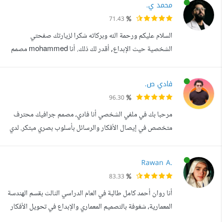
محمد ي.
يتطلبه من مهارات وخدمات ومميزات وبناءا على ذلك طورت
71.43
العديد من المهارات والإمكانيات لدي حتى أتمكن من إعطاء العمل
السلام عليكم ورحمة الله وبركاته شكرا لزيارتك صفحتي
الخاص بك ما...
الشخصية حيث الإبداع, أقدر لك ذلك. أنا mohammed مصمم
جرافيك شغوف لدي خبرة أكثر من 2 سنوات من العمل في مجال
التصميم بجميع مجالاته أجيد استخدام البرامج الأتية 1_
فادي ص.
Adobe Illustrator 2_ Adobe Photoshop 3_ Adobe In
96.30
Design اقوم بعرض اكثر من نموذج ع العميل ولا أنهي المشروع
مرحبا بك في ملفي الشخصي أنا فادي، مصمم جرافيك محترف
إلا بعد رضا العميل بشكل كامل سأكون...
متخصص في إيصال الأفكار والرسائل بأسلوب بصري مبتكر. لدي
اكثر من 5 سنوات من الخبرة في هذا المجال، أسعى دائما لتقديم
تصاميم تجمع بين الإبداع والاحترافية. تفردت خلال مسيرتي
Rawan A.
المهنية ب : تصميم الإعلانات الجذابة للسوشيال ميديا - Social
83.33
Media Posts تعديل الصور High-End Photo Retouching
أنا روان أحمد كامل طالبة في العام الدراسي الثالث بقسم الهندسة
تصميم الشعارات و ال...
المعمارية، شغوفة بالتصميم المعماري والإبداع في تحويل الأفكار
إلى مخططات عملية تحقق التوازن بين الجمال والوظيفة. قمت