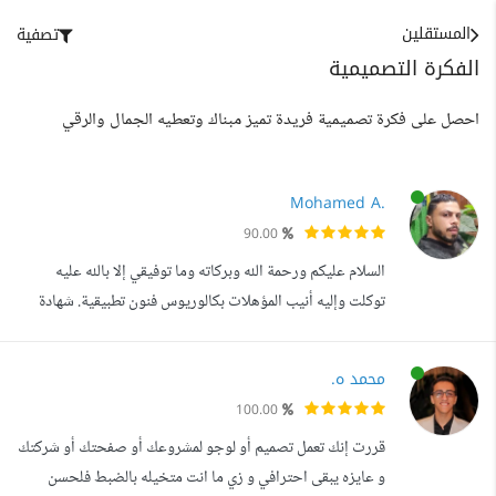
المستقلين
تصفية
الفكرة التصميمية
احصل على فكرة تصميمية فريدة تميز مبناك وتعطيه الجمال والرقي
Mohamed A.
90.00
السلام عليكم ورحمة الله وبركاته وما توفيقي إلا بالله عليه
توكلت وإليه أنيب المؤهلات بكالوريوس فنون تطبيقية. شهادة
مصمم ممتاز من مؤسسة القوى العاملة. دبلومة التصميم
الجرافيكي (2016). دورات متخصصة في تطوير مواقع
محمد ه.
WordPress، WooCommerce، برمجة التطبيقات، وتحسين
100.00
محركات البحث (SEO). المهارات التقنية تطوير المواقع
قررت إنك تعمل تصميم أو لوجو لمشروعك أو صفحتك أو شركتك
والمتاجر الإلكترونية WordPress WooCommerc...
و عايزه يبقى احترافي و زي ما انت متخيله بالضبط فلحسن