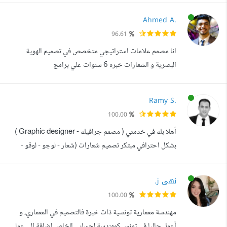
بعدة تصاميم للاند سكيب وتصاميم داخلية وخارجية وواجهات
Ahmed A.
وفيديوهات عرض متنوعة لعدة مشاريع أمتلك أساسيات
96.61
التصميم باستخدام برامج الرسم الهندسي ( lumion
انا مصمم علامات استراتيجي متخصص في تصميم الهوية
,AutoCAD, Revit, Photosho...
البصرية و الشعارات خبره 6 سنوات علي برامج
CapCut_Adobe Premiere_Adobe
XD_Photoshop_Illustrator _After effect_Adobe
Ramy S.
indesign_Blender ما يميزني : 1 أعمل على تنفيذ التصاميم
100.00
بشكل مهني أنيق 2-انفذ التصاميم بأعلي جودة في أسرع وقت و
أهلا بك في خدمتي ( مصمم جرافيك - Graphic designer )
سعر معقول مقارنة بسوق العمل خدمات اقدمها : 1 تصميم
بشكل احترافي مبتكر تصميم شعارات (شعار - لوجو - لوقو -
الهويات البصرية و الشعارا...
لوغو - logo ) - ( الهويات البصرية والهويات التجارية -
business identities ), ومرورا بأي تصاميم دعائية على
نهى ز.
المنصات المختلفة بما في ذلك تصاميم بوسترات على (سوشيال
100.00
ميديا - social media ),الدعاية التلفازية الخاص بتصاميم
مهندسة معمارية تونسية ذات خبرة فالتصميم في المعماري، و
الشركات والذي يحدد معايير أو...
أعمل حاليا في تونس كمهندسة لحسابي الخاص.اضافة الى عملي