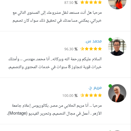
87.50
على مساعدة العملاء في بناء أفكارهم وتحويلها إلى مشاريع
مرحبا هل أنت مستعد لنقل مشروعك إلى المستوى التالي مع
ناجحة تحقق أهدافهم التجا...
خبراتي، يمكنني مساعدتك في تحقيق ذلك سواء كان تصميم
ثلاثي الأبعاد، إنشاء فيديوهات جذابة، أو تطوير تصاميم فريدة
ومخصصة لمشروعك، فأنا هنا لألبي احتياجاتك. أنا بسملة السيد،
محمد س.
مصممة جرافيك وفنانة ثلاثية الأبعاد ماهرة، معروفة بتنوعي
96.30
وإبداعي. خبرتي تمتد عبر مجالات متعددة، خاصة في التسويق
السلام عليكم ورحمة الله وبركاته.. أنا محمد، مهندس .. وأمتلك
والإعلان، حيث ساع...
خبرات قوية تتجاوز 8 سنوات في خدمات المحتوى والتصميم،
أقدم حلولا متكاملة في الكتابة والتصميم والترجمة بجودة عالية
تضمن لك نتائج تفوق التوقعات. أوفر لك خدمات تساعدك على
مريم ح.
الظهور بشكل احترافي وتحقيق نتائج قوية، وتشمل: تصميم
100.00
وكتابة عروض تقديمية (PowerPoint) احترافية ومؤثرة لجميع
مرحبا .. أنا مريم الحلابي من مصر. بكالوريوس إعلام جامعة
المجالات والتخصص...
الأزهر . أعمل في مجال التصميم، وتحرير الفيديو (Montage)،
والرسوم المتحركة ( motion graphics). بداية وقبل كل شيء
أنا أهتم بالعمل الخاص بك كثيرا وكأنه سيكون لي وأعطيه كل ما