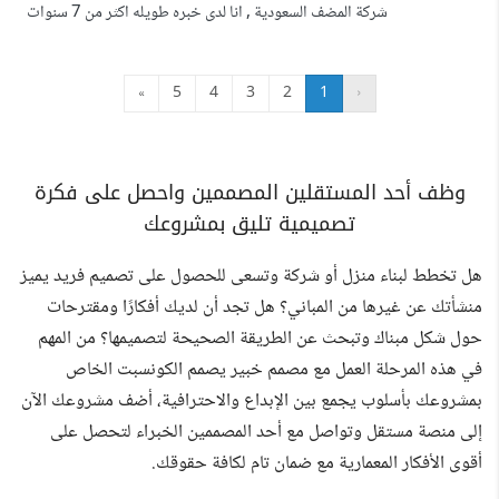
شركة المضف السعودية , انا لدى خبره طويله اكثر من 7 سنوات
فى مجال التصاميم وخصوصا فى برنامج الفوتوشوب و
الاليستريتور. لدي خبرة كافية لتصميم الشعارات وتصاميم
»
5
4
3
2
1
‹
السوشيال ميديا بشكل احترافي والورق المطبوع والفلاير
والبروشور والرول اب والكارت الشخصي .
وظف أحد المستقلين المصممين واحصل على فكرة
تصميمية تليق بمشروعك
هل تخطط لبناء منزل أو شركة وتسعى للحصول على تصميم فريد يميز
منشأتك عن غيرها من المباني؟ هل تجد أن لديك أفكارًا ومقترحات
حول شكل مبناك وتبحث عن الطريقة الصحيحة لتصميمها؟ من المهم
في هذه المرحلة العمل مع مصمم خبير يصمم الكونسبت الخاص
بمشروعك بأسلوب يجمع بين الإبداع والاحترافية، أضف مشروعك الآن
إلى منصة مستقل وتواصل مع أحد المصممين الخبراء لتحصل على
أقوى الأفكار المعمارية مع ضمان تام لكافة حقوقك.