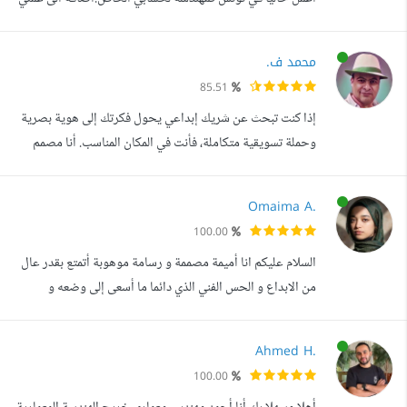
الحر على الموقع قمت بتصميم مشاريع مختلفة مختلفة الصبغات(
تصميم فلل،landscape،شاليهات،مكاتب،مقاهي...) والحمد لله
محمد ف.
كانت تجارب موفقة وقد نالت استحسان العملاء اهم هدف لي في
85.51
مستقل ان اكون راضية انا وعميلي على المشروع بدون تقييده
إذا كنت تبحث عن شريك إبداعي يحول فكرتك إلى هوية بصرية
بعدد معين من التع...
وحملة تسويقية متكاملة، فأنت في المكان المناسب. أنا مصمم
جرافيك وخطاط عربي ومتخصص في بناء الهويات البصرية
وصناعة المحتوى التسويقي، بخبرة تتجاوز 20 عاما في تنفيذ
Omaima A.
المشاريع الإبداعية للشركات ورواد الأعمال. خلال مسيرتي
100.00
المهنية: أنجزت أكثر من 55 مشروعا عبر منصة مستقل بتقييمات
السلام عليكم انا أميمة مصممة و رسامة موهوبة أتمتع بقدر عال
مميزة. قدمت أكثر من 2000 ...
من الابداع و الحس الفني الذي دائما ما أسعى إلى وضعه و
تجسيده بأعمالي . التصميم حب وشغف قبل أن يكون وظيفة و
عمل, لذلك أبحث دائما عن فرص لوضع نفسي امام التحديات
Ahmed H.
الجديدة و نيل النتيجة المثلى التي سترضيني انا وعميلي. لدي
100.00
خبرة في التالي: -تصميم شعارات. -تصميم هويات بصرية -