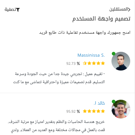
المستقلين
تصفية
تصميم واجهة المستخدم
امنح جمهورك واجهة مستخدم تفاعلية ذات طابع فريد
Massinissa S.
92.73
- تقييم عميل : تجربتي جيدة جدا من حيث الجودة وسرعة
التسليم. قدم تصميمات مميزة واحترافية تتماشى مع ما كنت
أطمح إليه، واستطاع أن ينهي العمل في الوقت المحدد دون أي
تأخير. بشكل عام، المصمم موهوب وأنصح بالعمل معه لمن يبحث
خالد ا.
عن الجودة والكفاءة. - نبذة عني: أنا ماسينيسا، مصمم UX/UI
95.92
بخبرة تتجاوز 4 سنوات، تعاونت مع أكثر من 70 شركة من
خريج هندسة الحاسبات والنظم بتقدير امتياز مع مرتبة الشرف.
مختلف الأحجام. أعيد تصميم...
قمت بالعمل في مجالات مختلفة ومع العديد من العملاء. ولدي