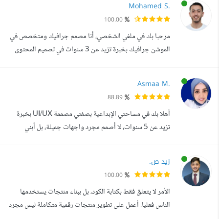
Mohamed S.
لتتجاوزها أيضا. تكمن خبرتي في الاتي:- برمجة تطبيقات الجوال
100.00
بنظام Android و IOS بناء تصميم التطبيق UI مع خاصيه
مرحبا بك في ملفي الشخصي، أنا مصمم جرافيك ومتخصص في
Responsive التعامل مع API...
الموشن جرافيك بخبرة تزيد عن 3 سنوات في تصميم المحتوى
البصري الإبداعي وإنتاج فيديوهات تسويقية تساعد الشركات
والعلامات التجارية على جذب الانتباه وتعزيز حضورها على
Asmaa M.
منصات التواصل الاجتماعي. أمتلك خبرة عملية في تحويل
88.89
الأفكار إلى تصاميم احترافية ومحتوى بصري مؤثر يساهم في
أهلا بك في مساحتي الإبداعية بصفتي مصممة UI/UX بخبرة
إيصال الرسالة التسويقية بطريقة وا...
تزيد عن 5 سنوات، لا أصمم مجرد واجهات جميلة، بل أبني
تجارب رقمية ترفع من قيمة مشروعك وتسهل حياة مستخدميك.
تخصصي يتركز في تحويل الأفكار المعقدة إلى تطبيقات موبايل
زيد ص.
(iOS Android) ومواقع ويب تتسم بالبساطة والذكاء. لماذا
100.00
تختار العمل معي منهجية بحث معمقة: أبدأ بتحليل المنافسين
الأمر لا يتعلق فقط بكتابة الكود، بل ببناء منتجات يستخدمها
(Competitive Analysis) وهند...
الناس فعليا. أعمل على تطوير منتجات رقمية متكاملة ليس مجرد
واجهات أو ميزات منفصلة. من الفكرة إلى الإطلاق، أبني أنظمة