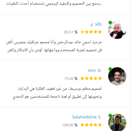
، بدمج بين التصميم والتنفيذ البرمجي باستخدام أحدث التقنيات
زي React.js و Next.js ليه تختارني 1. تصميم برمجة = منتج
متكامل: شغلي مش مجرد تصميم شكل حلو، أنا بطلع منتج
خالد ع.
سوفت وير كامل، بداية من الفكرة لحد التنفيذ. بخطط للتصميم
85.51
بحيث يكون منطقي وسهل البرمجة، عشان المشروع يطلع أسرع
مرحبا، اسمي خالد عبدالرحمن وأنا مصمم جرافيك متمرس، أتقن
وأكتر كفاءة. 2. خبرة...
فن تصميم تجربة المستخدم وواجهاتها. أؤمن بأن الابتكار والفن
يجتمعان لخلق تجارب فريدة ومؤثرة. لدي تخصص قوي في
مجال تصميم مواقع الويب وتطبيقات الجوال. بفضل خبرتي
Amr D.
الغنية، أنا قادر على تحويل الأفكار الخلاقة إلى تصميمات
75.00
استثنائية تجذب الأنظار وتحفز العقول. أجيد أيضا استخدام
تصميم منظم، وبسيط.. من غير تعقيد. الفكرة هي البداية،
منصات مثل الوردبريس والاو...
وتحويلها إلى تطبيق أو لعبة ناجحة للمستخدمين هو التحدي
الحقيقي. أنا مصمم UI/UX متخصص في تطبيقات الهاتف
والألعاب، مهمتي هي ربط فكرتك بالواقع عبر تصاميم تضمن
Salaheddine S.
سهولة الاستخدام والتنفيذ السهل. مصمم واجهة وتجربة
100.00
مستخدم (UI/UX Designer) متخصص في تطبيقات الهواتف