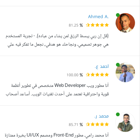
الخبرات التالية: - ١٠ سنوات في البرامج المكتبية بشتى الأنواع.
(يمكنك الوصول إلى أعمالي مفتوحة المصدر عبر GitHub
Ahmed A.
باستخدام الاسم التعريفي: elmoiv). - ٤ سنوات في استخدام
81.25
تقنيات الذكاء الاصطناعي المختلفة. - ٨ سنوات في الSAT
{قل إن ربي يبسط الرزق لمن يشاء من عباده}. - تجربة المستخدم
(Selenium Automat...
هي جوهر تصميمي، ونجاحك هو هدفي, نجعل ما تفكر فيه علي
أرض الواقع - مرحبا بك ، أنا أحمد عامر مصمم تجربة مستخدم
UIUX ، لدي خبرة واسعة في هذا المجال حيث انني قمت بتنفيذ
احمد ع.
العديد من المشاريع في المجالات المتعددة ( تطبيقات الكتب
100.00
الالكترونية المواقع الاخبارية التجارة الالكترونية المطاعم مواقع
أنا مطور ويب Web Developer متخصص في تطوير أنظمة
شخصية ...
قوية واحترافية تعتمد على أحدث تقنيات الويب. أساعد أصحاب
الأعمال في تحويل أفكارهم إلى مشاريع حقيقية جاهزة
للاستخدام بواجهات جميلة، أداء سريع، وتجربة مستخدم مريحة.
محمد ر.
أمتلك خبرة عملية في بناء مواقع وتطبيقات ويب متكاملة
85.71
باستخدام Next.js، React، مع احتراف تصميم الواجهات
أنا محمد رامي، مطور Front-End ومصمم UI/UX بخبرة ممتازة
وتطوير قواعد بيانات متقدمة باستخدام My...