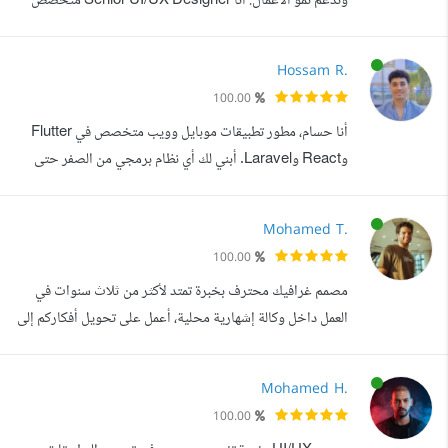
وتدعم نمو الأعمال. أنا Senior UI/UX Designer متخصص
في تصميم منتجات SaaS والمنصات الرقمية المعقدة، مع خبرة
في بناء الهويات البصرية للعلامات التجارية. ساهمت في تصميم
Hossam R.
منتجات رقمية لصالح أكثر من 40 شركة ناشئة وشركات رائدة ،
100.00
وساعدت على الانتقال من الفكرة إلى تجربة احترافية تعزز
أنا حسام، مطور تطبيقات موبايل وويب متخصص في Flutter
الحضور في السوق ...
وReact وLaravel. أبني لك أي نظام برمجي من الصفر حتى
يصبح جاهزا ومنشورا على متاجر التطبيقات أو الاستضافات.
أحول فكرتك إلى تطبيق أو موقع احترافي بتصميم جذاب وأداء
Mohamed T.
سلس، وأتولى كامل المشروع من التخطيط والتصميم وحتى رفعه
100.00
على Google Play وApp Store أو على خادم الويب. خبرتي
مصمم غرافيك محترف بخبرة تمتد لأكثر من ثلاث سنوات في
تتجاوز 5 سنوات، أعمل بأسلوب من...
العمل داخل وكالة إشهارية محلية، أعمل على تحويل أفكاركم إلى
تصميمات مبتكرة وراقية تلبي تطلعاتكم. الخدمات التي أقدمها:
تصميمات السوشيال ميديا والبنرات وال GIF: بجميع القياسات
Mohamed H.
ولجميع منصات التواصل الاجتماعي والمتاجر الإلكترونية. تصميم
100.00
الشعارات والهويات البصرية: وكل ما يتعلق بالشركات