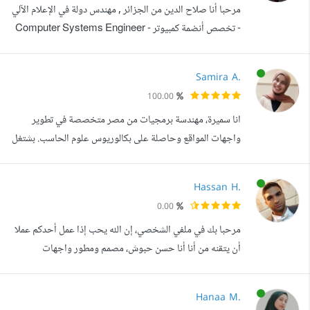
مرحبا أنا صلاح الدين من الجزائر , مهندس دولة في الإعلام الآلي
والألعاب. أساعدك في تحويل فكرتك إلى منتج رق...
- تخصص أنضمة كمبيوتر - Computer Systems Engineer
و مطور تطبيقات باستخدام تقنية Flutter ( فلاتر ) و لغة Dart (
دارت) و مطور مواقع الويب باستخدام React (رياكت) و
Samira A.
Backend باستخدام Nodejs PHP و Laravel ( لارافيل ),
100.00
وعندي خبرة في الذكاء الإصطناعي و تطبيقاته في مجال
انا سميرة، مهندسة برمجيات من مصر متخصصة في تطوير
التطبيقات و المواقع و البوت...
واجهات المواقع وحاصلة على بكالوريوس علوم الحاسب. بشتغل
بشكل أساسي ب React.js وJavaScript، وعندي معرفة
كويسة ب Bootstrap وCSS وتصميم UI/UX. اتدربت في
Hassan H.
معهد ITI وبرنامج رواد مصر الرقمية، واشتغلت خلالهم على
0.00
مشاريع حقيقية زي منصات بيع أونلاين وتطبيقات محادثة
مرحبا بك في ملفي الشخصي، إن الله يحب إذا عمل أحدكم عملا
وأنظمة إدارة. مشروع تخرجي كان سوق خدمات ذكي بتق...
أن يتقنه من أنا أنا حسن حبوش، مصمم ومطور واجهات
مستخدم بخبرة تتجاوز 5 سنوات في مجال تصميم UX/UI
وتطوير تطبيقات الموبايل باستخدام Flutter. أؤمن أن التصميم
Hanaa M.
الجيد لا يقتصر على الجماليات، بل هو مزيج دقيق من الفهم