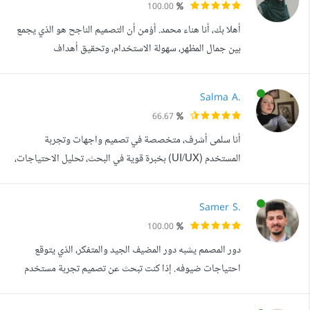
100.00
العميق للمستخدم، وتجربة تفاعلية متوازنة، وتنفيذ تقني متقن.
أهلا بك، أنا هناء محمد. أؤمن أن التصميم الناجح هو الذي يجمع
لماذا أنا الخيار المناسب ل...
بين جمال المظهر، سهولة الاستخدام، وتحقيق أهداف
Business. ما يميز عملي هو الجمع بين الإبداع الفني والوعي
التقني فأنا لا أصمم واجهات جميلة فحسب، بل أبني تجربة
Salma A.
مستخدم مدروسة بعناية لتكون قابلة للتنفيذ البرمجي بأعلى
66.67
كفاءة، مما يوفر عليك الكثير من الوقت والتكاليف في مرحلة
أنا سلمى أشرف، متخصصة في تصميم واجهات وتجربة
التطوير. ما الذي سأقدم...
المستخدم (UI/UX) بخبرة قوية في البحث، تحليل الاحتياجات،
وتصميم الحلول المبتكرة. لدي خبرة في استخدام أدوات تصميم
متقدمة مثل Figma وCanva، وأمتلك خلفية قوية في تصميم
Samer S.
مواقع الويب وتطبيقات الجوال باستخدام Flutter. عملت مع
100.00
العديد من المنظمات الدولية والمحلية على مشاريع توعية وتطوير
دور المصمم يشبه دور المضيف الجيد والمتفكر، الذي يتوقع
مستدام، وأتقن مهارات البحث ...
احتياجات ضيوفه. إذا كنت تبحث عن تصميم تجربة مستخدم
بأسلوب بسيط وجميل يجذب العديد من الفئات التي ترغب في
استهدافها، فأنا الشخص المناسب الذي تبحث عنه. أعمل على