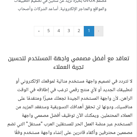
مصمم UI/UX بخبرة تزيد عن سنتين في تصميم التطبيقات
والمؤسسات. تصميم ...
والمواقع والمتاجر الإلكترونية. أساعد الشركات وأصحاب
المشاريع على تحويل أفكارهم إلى منتجات رقمية احترافية من
خلال تصميم واجهات عصرية وتجارب استخدام سهلة وفعالة.
»
5
4
3
2
1
‹
أعمل باستخدام Figma مع اهتمام كبير بالتفاصيل، تجربة
المستخدم، والهوية البصرية لضمان تقديم تصاميم احترافية
وقابلة للتنفيذ.
تعاقد مع أفضل مصممي واجهة المستخدم لتحسين
تجربة العملاء
لا تتردد في تصميم واجهة مستخدم مثالية لموقعك الإلكتروني أو
لتطبيقك الجديد أو لأي منتج رقمي ترغب في إطلاقه في الوقت
الراهن، لأن واجهة المستخدم الجيدة تجعلك مميزًا ومتقدمًا على
منافسيك، ودونها لن تحقق أهدافك التسويقية وستفقد المزيد من
العملاء المحتملين. ويمكنك الآن توظيف أفضل مصممي واجهة
المستخدم عبر منصّة العمل الحر للمستقلين العرب "مستقل" التي تضم
مصممين محترفين وأكفاء قادرين على إنشاء واجهة مستخدم وفقًا