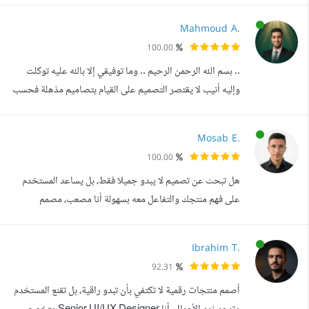
تعمل بشكل حقيقي: تدفق واضح، تجربة استخدام سلسة، ومنطق
Mahmoud A.
برمجي قوي في الخلفية. قمت ببناء منصات كاملة تشمل تطبيقات
100.00
موبايل، مواقع ويب، ولوحات تحكم إدارية، مع التعامل مع
.. بسم الله الرحمن الرحيم .. وما توفيقي إلا بالله عليه توكلت
سيناريوهات ح...
وإليه أنيب لا يقتصر التصميم على القيام بتصاميم مذهلة فحسب
بل هو طريق حياة أهلا بك في المكان المثالي والصحيح الذي
أعرض من خلاله تصاميمي و أعمالي. أنا محمود الأغواني، مصمم
Mosab E.
واجهات وتجربة مستخدم (UX/UI Designer) بخبرة تمتد
100.00
لأكثر من 6 سنوات في مجال تصميم واجهات التطبيقات
هل تبحث عن تصميم لا يبدو جميلا فقط، بل يساعد المستخدم
والمواقع و المشاريع ا...
على فهم منتجك والتفاعل معه بسهولة أنا مصعب، مصمم
UX/UI أساعد أصحاب المشاريع والشركات الناشئة على تحويل
أفكارهم إلى تجارب رقمية واضحة، منظمة، وقابلة للتوسع.
Ibrahim T.
أتخصص في تصميم تطبيقات الهاتف، مواقع الويب، منصات
92.31
SaaS، لوحات التحكم، صفحات الهبوط، والمنتجات الرقمية. أبدأ
أصمم منتجات رقمية لا تكتفي بأن تبدو راقية، بل تقنع المستخدم
بفهم فكرة المشروع، المستخدم المس...