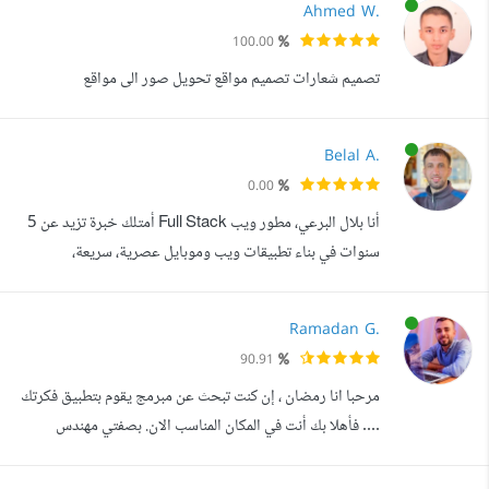
Ahmed W.
التصاميم بحب وشغف وأولي اهتماما كبيرا بالتفاصيل. تنفذ
100.00
تصاميمي بدقة وعناية فائقتين، وتسهل الاستخدام وتأخذ في
تصميم شعارات تصميم مواقع تحويل صور الى مواقع
الاعتبار تجربة المستخدم. الأدو...
Belal A.
0.00
أنا بلال البرعي، مطور ويب Full Stack أمتلك خبرة تزيد عن 5
سنوات في بناء تطبيقات ويب وموبايل عصرية، سريعة،
ومتجاوبة مع مختلف الأجهزة. أعمل على تطوير حلول رقمية
متكاملة باستخدام React وReact Native و Next و
Ramadan G.
Node.js وMongoDB و PostegresSQL، مع تركيز خاص
90.91
على منصات التجارة الإلكترونية، لوحات التحكم، أنظمة الدفع
مرحبا انا رمضان ، إن كنت تبحث عن مبرمج يقوم بتطبيق فكرتك
الإلكتروني، المحادثات الفورية، ودعم تعدد ا...
.... فأهلا بك أنت في المكان المناسب الان. بصفتي مهندس
برمجيات و محترف في تطوير تطبيقات الموبايل، فأنا مدفوع
بشغفي لإنشاء تطبيقات لا تلبي فقط توقعات عملائي بل