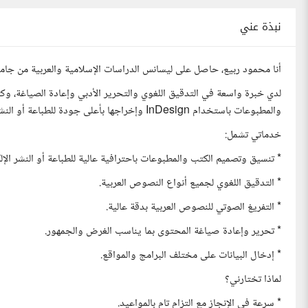
نبذة عني
أنا محمود ربيع، حاصل على ليسانس الدراسات الإسلامية والعربية من جامعة ا
لدي خبرة واسعة في التدقيق اللغوي والتحرير الأدبي وإعادة الصياغة، وكت
والمطبوعات باستخدام InDesign وإخراجها بأعلى جودة للطباعة أو النشر الإلكتروني.
خدماتي تشمل:
* تنسيق وتصميم الكتب والمطبوعات باحترافية عالية للطباعة أو النشر الإل
* التدقيق اللغوي لجميع أنواع النصوص العربية.
* التفريغ الصوتي للنصوص العربية بدقة عالية.
* تحرير وإعادة صياغة المحتوى بما يناسب الغرض والجمهور.
* إدخال البيانات على مختلف البرامج والمواقع.
لماذا تختارني؟
* سرعة في الإنجاز مع التزام تام بالمواعيد.