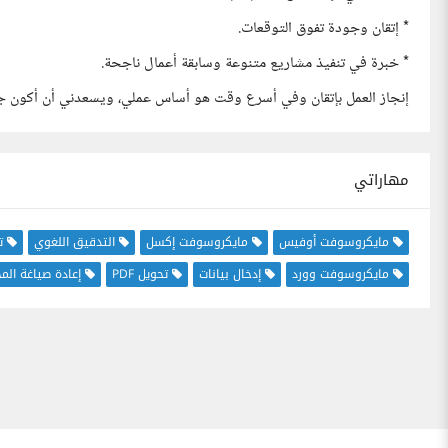
* إتقان وجودة تفوق التوقعات.
* خبرة في تنفيذ مشاريع متنوعة وسابقة أعمال ناجحة.
إنجاز العمل بإتقان وفي أسرع وقت هو أساس عملي، ويسعدني أن أكون جز
مهاراتي
مايكروسوفت أوفيس
مايكروسوفت إكسل
التدقيق اللغوي
ت
مايكروسوفت وورد
إدخال بيانات
تحويل PDF
إعادة صياغة الم