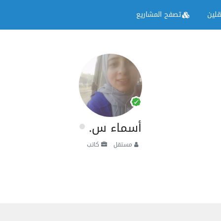
لين
تصفح المشاريع
أسماء س.
مستقل
كاتب