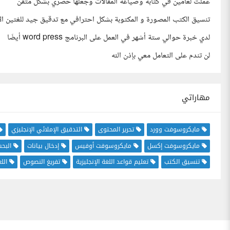
عملت لعامين في كتابة وصياغة المقالات وجعلها حصري بشكل متقن
تنسيق الكتب المصورة و المكتوبة بشكل احترافي مع تدقيق جيد للغتين الإ
لدي خبرة حوالي ستة أشهر في العمل على البرنامج word press أيضَا
لن تندم على التعامل معي بإذن الله
مهاراتي
مايكروسوفت وورد
تحرير المحتوى
التدقيق الإملائي الإنجليزي
مايكروسوفت إكسل
مايكروسوفت أوفيس
إدخال بيانات
البحث
تنسيق الكتب
تعليم قواعد اللغة الإنجليزية
تفريغ النصوص
الل