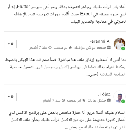
أهلا بك. قرأت طلبك وجاهز لتنفيذه بدقة. رغم أنني مبرمج Flutter، إلا أن
لدي خبرة عميقة في Excel حيث أقدم دورات تدريبية فيه، بالإضافة
لخبرتي في معالجة وتصدير البيا...
Feranmi A.
مصمم موشن جرافيك
لم يحسب
منذ 7 أشهر
بما أنني لا أستطيع إرفاق ملف هنا مباشرة، فسأصمم لك هذا الهيكل بالضبط.
يمكننا القيام بذلك تماما في برنامج إكسل، وسيعمل فورا. لتفعيل خاصية
المتابعة التلقائية (حتى...
حمزة ز.
مدخل بيانات
لم يحسب
منذ 7 أشهر
السلام عليكم آنسة مريم أنا حمزة مختص بالعمل على برنامج الاكسل لدي
أعمال كثيرة متنوعة على برنامج الاكسل قرأت طلبك بشأن ملف الاكسل
الذي تريدينه سأنفذ طلبك مع بعض ...