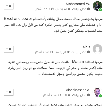
Mohammed W.
محلل بيانات
لم يحسب
منذ 7 أشهر
مرحبا بشمهندس معاك محمد محلل بيانات بأستخدام Excel and power
bi واشتغلت علي مشاريع كتير بنفس الفكره كده من قبل وان شاء الله نقدر
ننفذ المطلوب وممكن كمان نعمل فو...
همام ا.
مدخل بيانات
لم يحسب
منذ 7 أشهر
مرحبا أستاذة Maram، اطلعت على تفاصيل مشروعك، ويسعدني تنفيذ
ملف إكسل منظم واحترافي لترتيب أسماء عملائك مع تواريخ آخر زيارة،
بحيث يكون: منسق وواضح وسهل الاستخدام ...
Abdelnasser A.
محلل بيانات
5.0
منذ 7 أشهر
السلام عليكم، يسعدني تنفيذ ملف اكسل احترافي لتنظيم زيارات العملاء