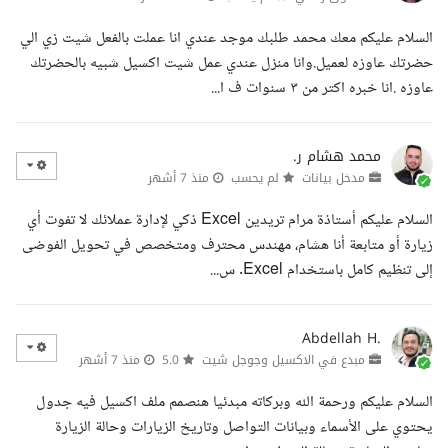
السلام عليكم معك محمد طلبك موجد عندي انا عملت بالفعل شيت زي الي
حضرتك عاوزه لعميل.وانا منزل عندي عمل شيت اكسيل شبيه بالحضرتك
عاوزه .انا خبره اكتر من ٣ سنوات ف ا...
محمد هشام ر.
مدخل بيانات
لم يحسب
منذ 7 أشهر
السلام عليكم أستاذة مرام تريدين Excel ذكي لإدارة عملائك لا تفوت أي
زيارة أو متابعة أنا هشام، مهندس محترف ومتخصص في تحويل الفوضى
إلى تنظيم كامل باستخدام Excel. س...
Abdellah H.
مبدع في الاكسيل وجوجل شيت
5.0
منذ 7 أشهر
السلام عليكم ورحمة الله وبركاته مبدئيا هنصمم ملف اكسيل فيه جدول
يحتوي على الأسماء وبيانات التواصل وتاريخ الزيارات وحالة الزيارة